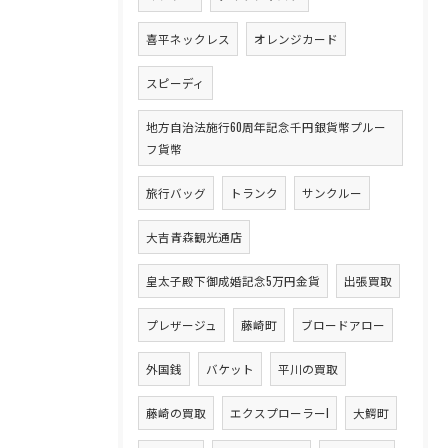
喜平ネックレス
オレンジカード
スピーディ
地方自治法施行60周年記念千円銀貨幣プルー
フ貨幣
旅行バッグ
トランク
サンクルー
大吉青森観光通店
皇太子殿下御成婚記念5万円金貨
出張買取
プレザージュ
藤崎町
ブロードアロー
外国銭
バケット
平川の買取
藤崎の買取
エクスプローラーI
大鰐町