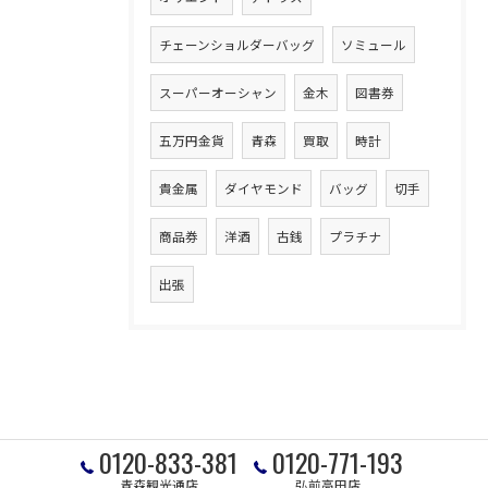
チェーンショルダーバッグ
ソミュール
スーパーオーシャン
金木
図書券
五万円金貨
青森
買取
時計
貴金属
ダイヤモンド
バッグ
切手
商品券
洋酒
古銭
プラチナ
出張
0120-833-381
0120-771-193
青森観光通店
弘前高田店