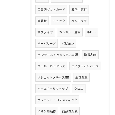
百貨店ギフトカード
五所川原町
常磐村
リュック
ベンチュラ
サファイヤ
カンガルー金貨
ルビー
バーバリーズ
パピヨン
パンテールドゥカルティエSM
Bell&Ross
パール ネックレス
モノグラムリバース
ポシェットメティスMM
金券買取
ベースボールキャップ
クロエ
ポシェット・コスメティック
イオン商品券
商品券買取