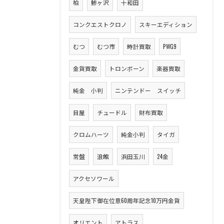
柏
鯵ヶ沢
十和田
コンクエストクロノ
スキーエディション
むつ
むつ市
時計買取
PWG9
金貨買取
トロンボーン
楽器買取
純金 小判
ニンテンドー スイッチ
目屋
チュードル
財布買取
クロムハーツ
純金小判
タイガ
常盤
浪館
浜田玉川
24金
アクセソワール
天皇陛下御在位意60周年記念10万円金貨
オリエント
アトラス