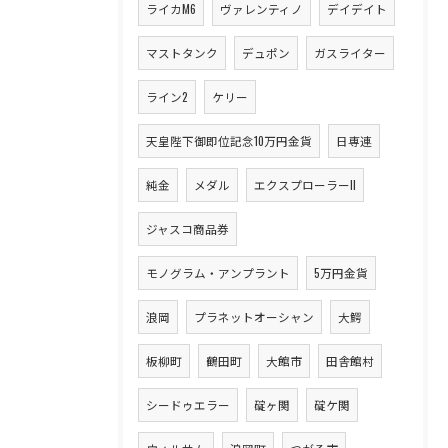
ライカM6
ヴァレンティノ
デイデイト
マストタンク
デュポン
ガスライター
ライン2
ケリー
天皇陛下御即位記念10万円金貨
日専連
純金
メダル
エクスプローラーII
ジャスコ商品券
モノグラム・アンプラント
5万円金貨
浪岡
プラネットオーシャン
大鰐
板柳町
鶴田町
大館市
田舎館村
シードゥエラー
碇ヶ関
碇ケ関