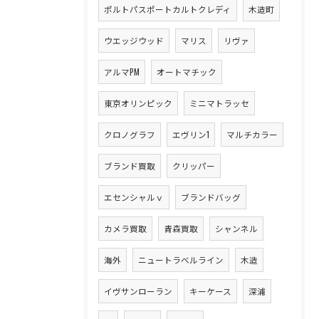
ポルトパスポートカルトクレディ
木造町
ウエッジウッド
マリス
リヴァ
アルマPM
オートマチック
東京オリンピック
ミニマトラッセ
クロノグラフ
エヴリン1
マルチカラー
ブランド買取
クリッパー
エセンシャルｖ
ブランドバッグ
カメラ買取
青森買取
シャンネル
海外
ニュートラベルライン
木造
イヴサンローラン
キーケース
深浦