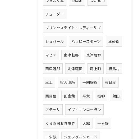
ウォルサム
浪岡町
つがる市
チューダー
プリンセスデイト・レディーサブ
ショパール
ハッピースポーツ
津軽郡
マヒナ
南津軽郡
東津軽郡
西津軽郡
北津軽郡
尾上町
相馬村
尾上
収入印紙
一圓銀貨
東目屋
西目屋
田舎館
平賀
板柳
鶴田
アテッサ
イブ・サンローラン
くら寿司お食事券
大館
一分銀
一朱銀
ジェフグルメカード