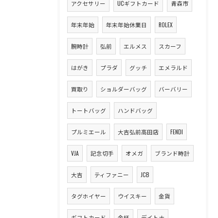
アクセサリー
UCギフトカード
青森市
年末年始
年末年始休業日
ROLEX
腕時計
弘前
エルメス
スカーフ
はがき
プラダ
グッチ
エメラルド
買取り
ショルダーバッグ
バーバリー
トートバッグ
ハンドバッグ
プルミエール
大吉弘前高田店
FENDI
VJA
記念切手
オメガ
ブランド時計
大吉
ティファニー
JCB
タグホイヤー
ウイスキー
金貨
ギフトカード
金杯
デイトナ