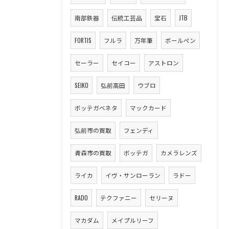
南部鉄器
伝統工芸品
宝石
JTB
FORTIS
フルラ
万年筆
ボールペン
セーラー
セイコー
アストロン
SEIKO
弘前高田
ウブロ
ボッテガベネタ
マックカード
弘前市の買取
フェンディ
青森市の買取
ボッテガ
カメラレンズ
ライカ
イヴ・サンローラン
ラドー
RADO
テクファニー
セリーヌ
マカダム
メイプルリーフ