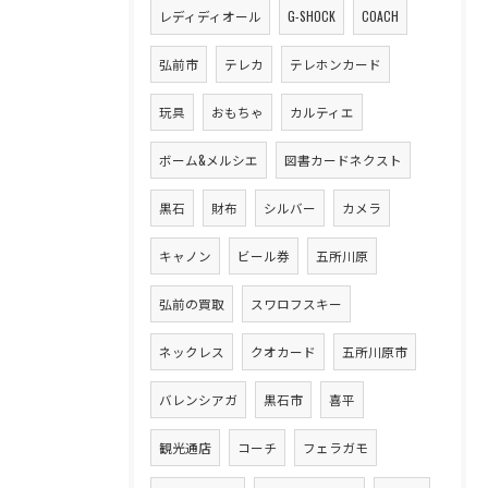
レディディオール
G-SHOCK
COACH
弘前市
テレカ
テレホンカード
玩具
おもちゃ
カルティエ
ボーム&メルシエ
図書カードネクスト
黒石
財布
シルバー
カメラ
キャノン
ビール券
五所川原
弘前の買取
スワロフスキー
ネックレス
クオカード
五所川原市
バレンシアガ
黒石市
喜平
観光通店
コーチ
フェラガモ