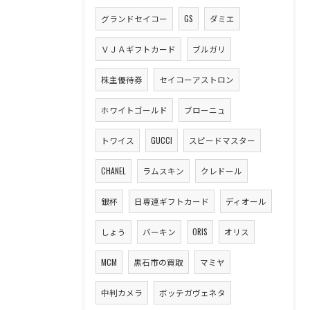
グランドセイコー
GS
ダミエ
ＶＪＡギフトカード
ブルガリ
株主優待券
セイコーアストロン
ホワイトゴールド
ブローニュ
トワイス
GUCCI
スピードマスター
CHANEL
ラムスキン
クレドール
銀杯
日専連ギフトカード
ディオール
しょう
バーキン
ORIS
オリス
MCM
黒石市の買取
マミヤ
中判カメラ
ボッテガヴェネタ