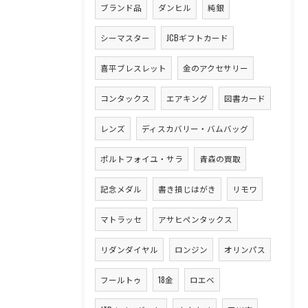
ブランド品
ダンヒル
純銀
シーマスター
JCBギフトカード
喜平ブレスレット
金のアクセサリー
コンタックス
エアキング
図書カード
レンズ
ディスカバリー・バムバッグ
ポルトフォイユ・サラ
青森の買取
記念メダル
書き損じはがき
リモワ
マトラッセ
アサヒペンタックス
リダンダイヤル
ロンジン
オリンパス
フールトゥ
18金
ロエベ