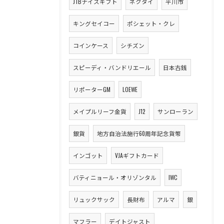
JTBナイスギフト
ネクタイ
平川市
キングセイコー
ポシェット・クレ
コインケース
シチズン
スピーディ・バンドリエール
日本古銭
リポーターGM
LOEWE
メイプルリーフ金貨
J12
サンローラン
銀貨
地方自治法施行60周年記念貨幣
インゴット
VJAギフトカード
バティニョール・オリゾンタル
IWC
リュックサック
長財布
アルマ
銀
マフラー
デイトジャスト