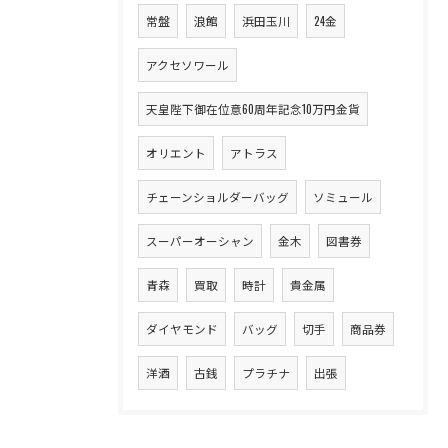
常盤
浪館
浜田玉川
24金
アクセソワール
天皇陛下御在位意60周年記念10万円金貨
オリエント
アトラス
チェーンショルダーバッグ
ソミュール
スーパーオーシャン
金木
図書券
青森
買取
時計
貴金属
ダイヤモンド
バッグ
切手
商品券
洋酒
古銭
プラチナ
出張