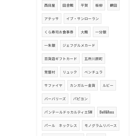
西目屋
田舎館
平賀
板柳
鶴田
アテッサ
イブ・サンローラン
くら寿司お食事券
大館
一分銀
一朱銀
ジェフグルメカード
百貨店ギフトカード
五所川原町
常磐村
リュック
ベンチュラ
サファイヤ
カンガルー金貨
ルビー
バーバリーズ
パピヨン
パンテールドゥカルティエSM
Bell&Ross
パール ネックレス
モノグラムリバース