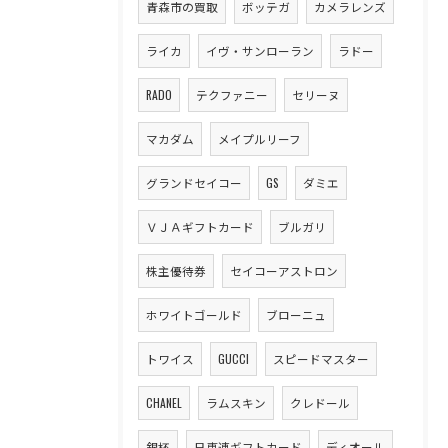
青森市の買取
ボッテガ
カメラレンズ
ライカ
イヴ・サンローラン
ラドー
RADO
テクファニー
セリーヌ
マカダム
メイプルリーフ
グランドセイコー
GS
ダミエ
ＶＪＡギフトカード
ブルガリ
株主優待券
セイコーアストロン
ホワイトゴールド
ブローニュ
トワイス
GUCCI
スピードマスター
CHANEL
ラムスキン
クレドール
銀杯
日専連ギフトカード
ディオール