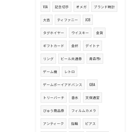
VJA
記念切手
オメガ
ブランド時計
大吉
ティファニー
JCB
タグホイヤー
ウイスキー
金貨
ギフトカード
金杯
デイトナ
リング
ビール共通券
青森市r
ゲーム機
レトロ
ゲームボーイアドバンス
GBA
トリーバーチ
香水
天保通宝
びゅう商品券
フィルムカメラ
アンティーク
指輪
ピアス