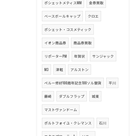
ポシェットメティスMM
金券買取
ベースボールキャップ
クロエ
ポシェット・コスメティック
イオン商品券
商品券買取
リポーターPM
年賀状
サンジャック
M3
津軽
アルストン
ペルー修好100周年記念100ソル銀貨
平川
藤崎
ダブルフラップ
城東
マストヴァンドーム
ポルトフォイユ・クレマンス
石川