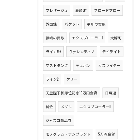
プレザージュ
藤崎町
ブロードアロー
外国銭
バケット
平川の買取
藤崎の買取
エクスプローラーI
大鰐町
ライカM6
ヴァレンティノ
デイデイト
マストタンク
デュポン
ガスライター
ライン2
ケリー
天皇陛下御即位記念10万円金貨
日専連
純金
メダル
エクスプローラーII
ジャスコ商品券
モノグラム・アンプラント
5万円金貨