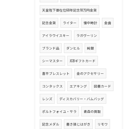
天皇陛下御在位60年記念10万円金貨
記念金貨
ライター
懐中時計
金歯
アイラウイスキー
ラガヴーリン
ブランド品
ダンヒル
純銀
シーマスター
JCBギフトカード
喜平ブレスレット
金のアクセサリー
コンタックス
エアキング
図書カード
レンズ
ディスカバリー・バムバッグ
ポルトフォイユ・サラ
青森の買取
記念メダル
書き損じはがき
リモワ