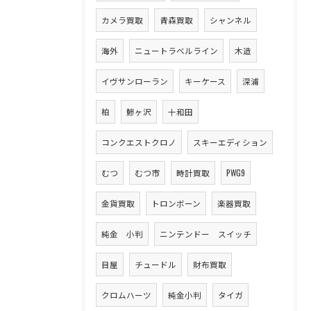
カメラ買取
青森買取
シャンネル
海外
ニュートラベルライン
木造
イヴサンローラン
キーケース
深浦
柏
鯵ヶ沢
十和田
コンクエストクロノ
スキーエディション
むつ
むつ市
時計買取
PWG9
金貨買取
トロンボーン
楽器買取
純金 小判
ニンテンドー スイッチ
目屋
チュードル
財布買取
クロムハーツ
純金小判
タイガ