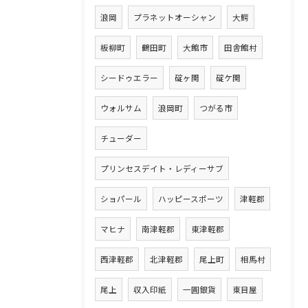
浪岡
プラネットオーシャン
大鰐
板柳町
鶴田町
大館市
田舎館村
シードゥエラー
碇ヶ関
碇ケ関
ウォルサム
浪岡町
つがる市
チューダー
プリンセスデイト・レディーサブ
ショパール
ハッピースポーツ
津軽郡
マヒナ
南津軽郡
東津軽郡
西津軽郡
北津軽郡
尾上町
相馬村
尾上
収入印紙
一圓銀貨
東目屋