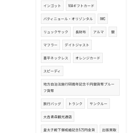
インゴット
VJAギフトカード
バティニョール・オリゾンタル
IWC
リュックサック
長財布
アルマ
銀
マフラー
デイトジャスト
喜平ネックレス
オレンジカード
スピーディ
地方自治法施行60周年記念千円銀貨幣プルー
フ貨幣
旅行バッグ
トランク
サンクルー
大吉青森観光通店
皇太子殿下御成婚記念5万円金貨
出張買取