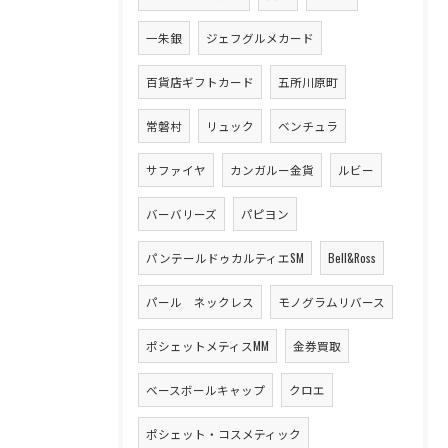
一朱銀
ジェフグルメカード
百貨店ギフトカード
五所川原町
常磐村
リュック
ベンチュラ
サファイヤ
カンガルー金貨
ルビー
バーバリーズ
パピヨン
パンテールドゥカルティエSM
Bell&Ross
パール ネックレス
モノグラムリバース
ポシェットメティスMM
金券買取
ベースボールキャップ
クロエ
ポシェット・コスメティック