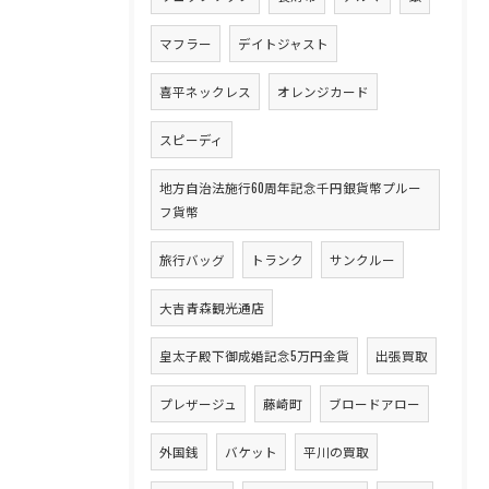
マフラー
デイトジャスト
喜平ネックレス
オレンジカード
スピーディ
地方自治法施行60周年記念千円銀貨幣プルー
フ貨幣
旅行バッグ
トランク
サンクルー
大吉青森観光通店
皇太子殿下御成婚記念5万円金貨
出張買取
プレザージュ
藤崎町
ブロードアロー
外国銭
バケット
平川の買取