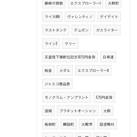
藤崎の買取
エクスプローラーI
大鰐町
ライカM6
ヴァレンティノ
デイデイト
マストタンク
デュポン
ガスライター
ライン2
ケリー
天皇陛下御即位記念10万円金貨
日専連
純金
メダル
エクスプローラーII
ジャスコ商品券
モノグラム・アンプラント
5万円金貨
浪岡
プラネットオーシャン
大鰐
板柳町
鶴田町
大館市
田舎館村