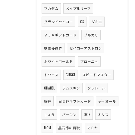
マカダム
メイプルリーフ
グランドセイコー
GS
ダミエ
ＶＪＡギフトカード
ブルガリ
株主優待券
セイコーアストロン
ホワイトゴールド
ブローニュ
トワイス
GUCCI
スピードマスター
CHANEL
ラムスキン
クレドール
銀杯
日専連ギフトカード
ディオール
しょう
バーキン
ORIS
オリス
MCM
黒石市の買取
マミヤ