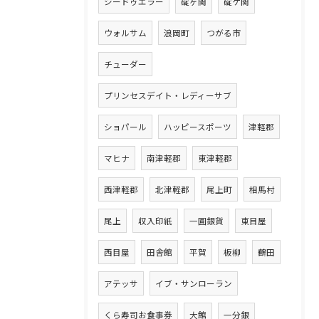
シードゥエラー
碇ヶ関
碇ケ関
ウォルサム
浪岡町
つがる市
チューダー
プリンセスデイト・レディーサブ
ショパール
ハッピースポーツ
津軽郡
マヒナ
南津軽郡
東津軽郡
西津軽郡
北津軽郡
尾上町
相馬村
尾上
収入印紙
一圓銀貨
東目屋
西目屋
田舎館
平賀
板柳
鶴田
アテッサ
イブ・サンローラン
くら寿司お食事券
大館
一分銀