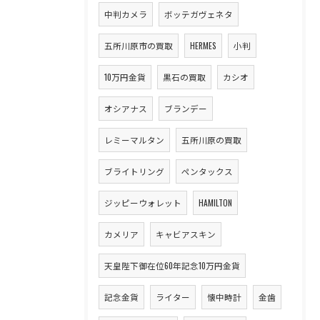
中判カメラ
ボッテガヴェネタ
五所川原市の買取
HERMES
小判
10万円金貨
黒石の買取
カシオ
オシアナス
ブランデー
レミーマルタン
五所川原の買取
ブライトリング
ペンタックス
ジッピーウォレット
HAMILTON
カメリア
キャビアスキン
天皇陛下御在位60年記念10万円金貨
記念金貨
ライター
懐中時計
金歯