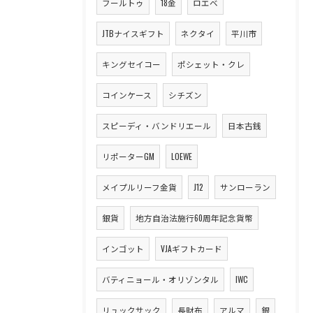
フールトゥ
18金
ロエベ
JTBナイスギフト
ネクタイ
平川市
キングセイコー
ポシェット・クレ
コインケース
シチズン
スピーディ・バンドリエール
日本古銭
リポーターGM
LOEWE
メイプルリーフ金貨
J12
サンローラン
銀貨
地方自治法施行60周年記念貨幣
インゴット
VJAギフトカード
バティニョール・オリゾンタル
IWC
リュックサック
長財布
アルマ
銀