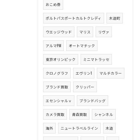
おこめ券
ポルトパスポートカルトクレディ
木造町
ウエッジウッド
マリス
リヴァ
アルマPM
オートマチック
東京オリンピック
ミニマトラッセ
クロノグラフ
エヴリン1
マルチカラー
ブランド買取
クリッパー
エセンシャルｖ
ブランドバッグ
カメラ買取
青森買取
シャンネル
海外
ニュートラベルライン
木造