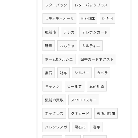
レターパック
レターパックプラス
レディディオール
G-SHOCK
COACH
弘前市
テレカ
テレホンカード
玩具
おもちゃ
カルティエ
ボーム&メルシエ
図書カードネクスト
黒石
財布
シルバー
カメラ
キャノン
ビール券
五所川原
弘前の買取
スワロフスキー
ネックレス
クオカード
五所川原市
バレンシアガ
黒石市
喜平