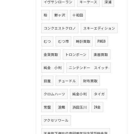
イヴサンローラン
キーケース
深浦
柏
鯵ヶ沢
十和田
コンクエストクロノ
スキーエディション
むつ
むつ市
時計買取
PWG9
金貨買取
トロンボーン
楽器買取
純金 小判
ニンテンドー スイッチ
目屋
チュードル
財布買取
クロムハーツ
純金小判
タイガ
常盤
浪館
浜田玉川
24金
アクセソワール
天皇陛下御在位意60周年記念10万円金貨