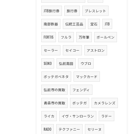
JTB旅行券
旅行券
ブレスレット
南部鉄器
伝統工芸品
宝石
JTB
FORTIS
フルラ
万年筆
ボールペン
セーラー
セイコー
アストロン
SEIKO
弘前高田
ウブロ
ボッテガベネタ
マックカード
弘前市の買取
フェンディ
青森市の買取
ボッテガ
カメラレンズ
ライカ
イヴ・サンローラン
ラドー
RADO
テクファニー
セリーヌ