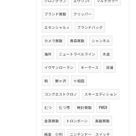
クロノグラフ
エヴリン1
マルチカラー
ブランド買取
クリッパー
エセンシャルｖ
ブランドバッグ
カメラ買取
青森買取
シャンネル
海外
ニュートラベルライン
木造
イヴサンローラン
キーケース
深浦
柏
鯵ヶ沢
十和田
コンクエストクロノ
スキーエディション
むつ
むつ市
時計買取
PWG9
金貨買取
トロンボーン
楽器買取
純金 小判
ニンテンドー スイッチ