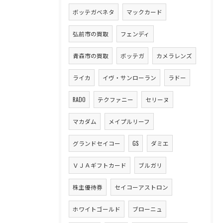
ボッテガベネタ
マックカード
弘前市の買取
フェンディ
青森市の買取
ボッテガ
カメラレンズ
ライカ
イヴ・サンローラン
ラドー
RADO
テクファニー
セリーヌ
マカダム
メイプルリーフ
グランドセイコー
GS
ダミエ
ＶＪＡギフトカード
ブルガリ
株主優待券
セイコーアストロン
ホワイトゴールド
ブローニュ