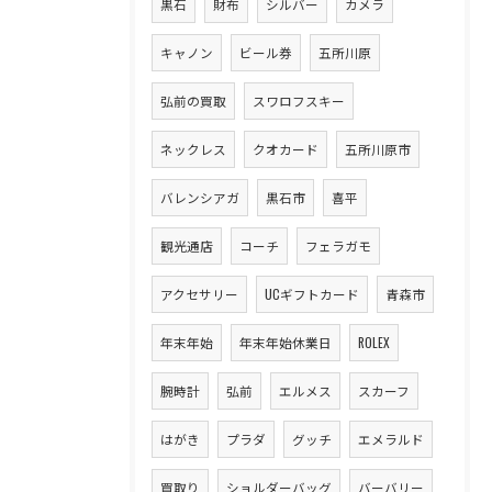
黒石
財布
シルバー
カメラ
キャノン
ビール券
五所川原
弘前の買取
スワロフスキー
ネックレス
クオカード
五所川原市
バレンシアガ
黒石市
喜平
観光通店
コーチ
フェラガモ
アクセサリー
UCギフトカード
青森市
年末年始
年末年始休業日
ROLEX
腕時計
弘前
エルメス
スカーフ
はがき
プラダ
グッチ
エメラルド
買取り
ショルダーバッグ
バーバリー