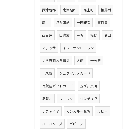
西津軽郡
北津軽郡
尾上町
相馬村
尾上
収入印紙
一圓銀貨
東目屋
西目屋
田舎館
平賀
板柳
鶴田
アテッサ
イブ・サンローラン
くら寿司お食事券
大館
一分銀
一朱銀
ジェフグルメカード
百貨店ギフトカード
五所川原町
常磐村
リュック
ベンチュラ
サファイヤ
カンガルー金貨
ルビー
バーバリーズ
パピヨン