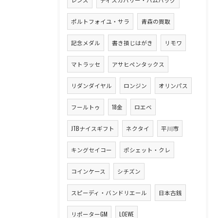
ポルトフォイユ・サラ
青森の買取
記念メダル
書き損じはがき
リモワ
マトラッセ
アサヒペンタックス
リダンダイヤル
ロンジン
オリンパス
フールトゥ
18金
ロエベ
JTBナイスギフト
ネクタイ
平川市
キングセイコー
ポシェット・クレ
コインケース
シチズン
スピーディ・バンドリエール
日本古銭
リポーターGM
LOEWE