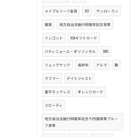
メイプルリーフ金貨
J12
サンローラン
銀貨
地方自治法施行60周年記念貨幣
インゴット
VJAギフトカード
バティニョール・オリゾンタル
IWC
リュックサック
長財布
アルマ
銀
マフラー
デイトジャスト
喜平ネックレス
オレンジカード
スピーディ
地方自治法施行60周年記念千円銀貨幣プルー
フ貨幣