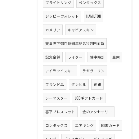
ブライトリング
ペンタックス
ジッピーウォレット
HAMILTON
カメリア
キャビアスキン
天皇陛下御在位60年記念10万円金貨
記念金貨
ライター
懐中時計
金歯
アイラウイスキー
ラガヴーリン
ブランド品
ダンヒル
純銀
シーマスター
JCBギフトカード
喜平ブレスレット
金のアクセサリー
コンタックス
エアキング
図書カード
レンズ
ディスカバリー・バムバッグ