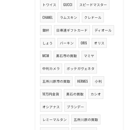
トワイス
GUCCI
スピードマスター
CHANEL
ラムスキン
クレドール
銀杯
日専連ギフトカード
ディオール
しょう
バーキン
ORIS
オリス
MCM
黒石市の買取
マミヤ
中判カメラ
ボッテガヴェネタ
五所川原市の買取
HERMES
小判
10万円金貨
黒石の買取
カシオ
オシアナス
ブランデー
レミーマルタン
五所川原の買取