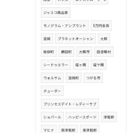
ジャスコ商品券
モノグラム・アンプラント
5万円金貨
浪岡
プラネットオーシャン
大鰐
板柳町
鶴田町
大館市
田舎館村
シードゥエラー
碇ヶ関
碇ケ関
ウォルサム
浪岡町
つがる市
チューダー
プリンセスデイト・レディーサブ
ショパール
ハッピースポーツ
津軽郡
マヒナ
南津軽郡
東津軽郡