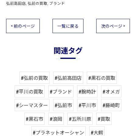
弘前高田店
弘前の買取
ブランド
< 前のページ
一覧に戻る
次のページ >
関連タグ
#弘前の買取
#弘前高田店
#黒石の買取
#平川の買取
#ブランド
#腕時計
#オメガ
#シーマスター
#弘前市
#平川市
#藤崎町
#黒石市
#浪岡
#五所川原
#買取
#プラネットオーシャン
#大鰐