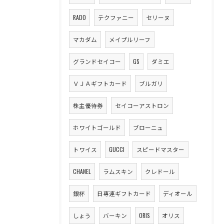
RADO
テクファニー
セリーヌ
マカダム
メイプルリーフ
グランドセイコー
GS
ダミエ
ＶＪＡギフトカード
ブルガリ
株主優待券
セイコーアストロン
ホワイトゴールド
ブローニュ
トワイス
GUCCI
スピードマスター
CHANEL
ラムスキン
クレドール
銀杯
日専連ギフトカード
ディオール
しょう
バーキン
ORIS
オリス