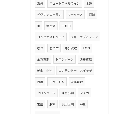
海外
ニュートラベルライン
木造
イヴサンローラン
キーケース
深浦
柏
鯵ヶ沢
十和田
コンクエストクロノ
スキーエディション
むつ
むつ市
時計買取
PWG9
金貨買取
トロンボーン
楽器買取
純金 小判
ニンテンドー スイッチ
目屋
チュードル
財布買取
クロムハーツ
純金小判
タイガ
常盤
浪館
浜田玉川
24金