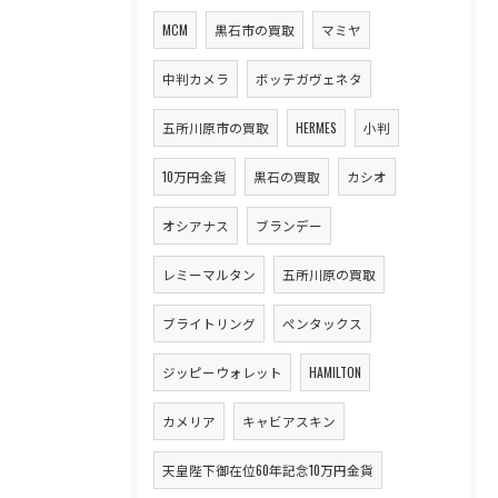
MCM
黒石市の買取
マミヤ
中判カメラ
ボッテガヴェネタ
五所川原市の買取
HERMES
小判
10万円金貨
黒石の買取
カシオ
オシアナス
ブランデー
レミーマルタン
五所川原の買取
ブライトリング
ペンタックス
ジッピーウォレット
HAMILTON
カメリア
キャビアスキン
天皇陛下御在位60年記念10万円金貨