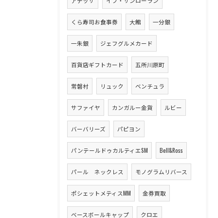
アテッサ
イブ・サンローラン
くら寿司お食事券
大館
一分銀
一朱銀
ジェフグルメカード
百貨店ギフトカード
五所川原町
常磐村
リュック
ベンチュラ
サファイヤ
カンガルー金貨
ルビー
バーバリーズ
パピヨン
パンテールドゥカルティエSM
Bell&Ross
パール ネックレス
モノグラムリバース
ポシェットメティスMM
金券買取
ベースボールキャップ
クロエ