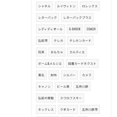
シャネル
ルイヴィトン
ロレックス
レターパック
レターパックプラス
レディディオール
G-SHOCK
COACH
弘前市
テレカ
テレホンカード
玩具
おもちゃ
カルティエ
ボーム&メルシエ
図書カードネクスト
黒石
財布
シルバー
カメラ
キャノン
ビール券
五所川原
弘前の買取
スワロフスキー
ネックレス
クオカード
五所川原市