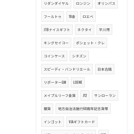
リダンダイヤル
ロンジン
オリンパス
フールトゥ
18金
ロエベ
JTBナイスギフト
ネクタイ
平川市
キングセイコー
ポシェット・クレ
コインケース
シチズン
スピーディ・バンドリエール
日本古銭
リポーターGM
LOEWE
メイプルリーフ金貨
J12
サンローラン
銀貨
地方自治法施行60周年記念貨幣
インゴット
VJAギフトカード