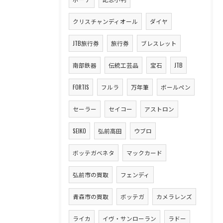
クリスチャンディオール
ダイヤ
JTB旅行券
旅行券
ブレスレット
南部鉄器
伝統工芸品
宝石
JTB
FORTIS
フルラ
万年筆
ボールペン
セーラー
セイコー
アストロン
SEIKO
弘前高田
ウブロ
ボッテガベネタ
マックカード
弘前市の買取
フェンディ
青森市の買取
ボッテガ
カメラレンズ
ライカ
イヴ・サンローラン
ラドー