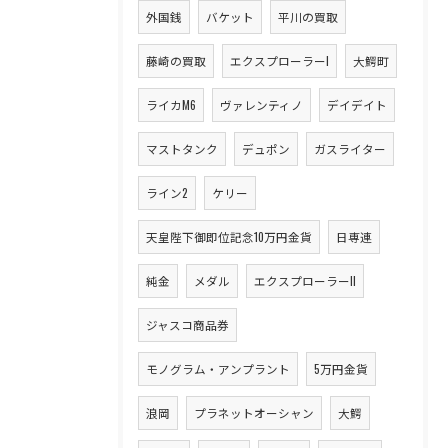
外国銭
バケット
平川の買取
藤崎の買取
エクスプローラーI
大鰐町
ライカM6
ヴァレンティノ
デイデイト
マストタンク
デュポン
ガスライター
ライン2
ケリー
天皇陛下御即位記念10万円金貨
日専連
純金
メダル
エクスプローラーII
ジャスコ商品券
モノグラム・アンプラント
5万円金貨
浪岡
プラネットオーシャン
大鰐