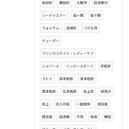
板柳町
鶴田町
大館市
田舎館村
シードゥエラー
碇ヶ関
碇ケ関
ウォルサム
浪岡町
つがる市
チューダー
プリンセスデイト・レディーサブ
ショパール
ハッピースポーツ
津軽郡
マヒナ
南津軽郡
東津軽郡
西津軽郡
北津軽郡
尾上町
相馬村
尾上
収入印紙
一圓銀貨
東目屋
西目屋
田舎館
平賀
板柳
鶴田