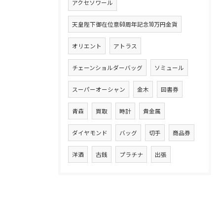
アクセソワール
天皇陛下御在位意60周年記念10万円金貨
オリエント
アトラス
チェーンショルダーバッグ
ソミュール
スーパーオーシャン
金木
図書券
青森
買取
時計
貴金属
ダイヤモンド
バッグ
切手
商品券
洋酒
古銭
プラチナ
出張