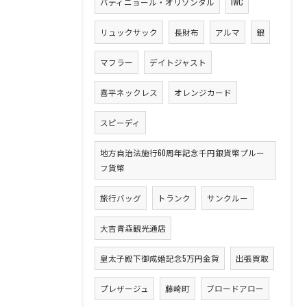
バティニョール・オリゾンタル
IWC
リュックサック
長財布
アルマ
銀
マフラー
デイトジャスト
喜平ネックレス
オレンジカード
スピーディ
地方自治法施行60周年記念千円銀貨幣プルー
フ貨幣
旅行バッグ
トランク
サンクルー
大吉青森観光通店
皇太子殿下御成婚記念5万円金貨
出張買取
プレザージュ
藤崎町
ブロードアロー