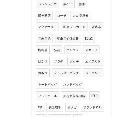
バレンシアガ
黒石市
喜平
観光通店
コーチ
フェラガモ
アクセサリー
UCギフトカード
青森市
年末年始
年末年始休業日
ROLEX
腕時計
弘前
エルメス
スカーフ
はがき
プラダ
グッチ
エメラルド
買取り
ショルダーバッグ
バーバリー
トートバッグ
ハンドバッグ
プルミエール
大吉弘前高田店
FENDI
VJA
記念切手
オメガ
ブランド時計