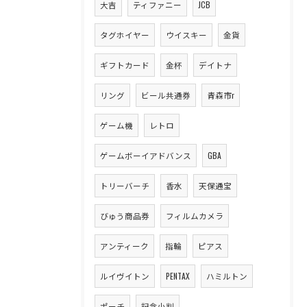
大吉
ティファニー
JCB
タグホイヤー
ウイスキー
金貨
ギフトカード
金杯
デイトナ
リング
ビール共通券
青森市r
ゲーム機
レトロ
ゲームボーイアドバンス
GBA
トリーバーチ
香水
天保通宝
びゅう商品券
フィルムカメラ
アンティーク
指輪
ピアス
ルイヴイトン
PENTAX
ハミルトン
ポーチ
記念小判