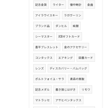
記念金貨
ライター
懐中時計
金歯
アイラウイスキー
ラガヴーリン
ブランド品
ダンヒル
純銀
シーマスター
JCBギフトカード
喜平ブレスレット
金のアクセサリー
コンタックス
エアキング
図書カード
レンズ
ディスカバリー・バムバッグ
ポルトフォイユ・サラ
青森の買取
記念メダル
書き損じはがき
リモワ
マトラッセ
アサヒペンタックス