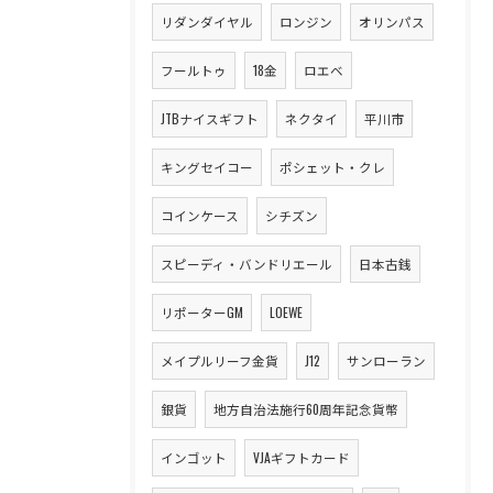
リダンダイヤル
ロンジン
オリンパス
フールトゥ
18金
ロエベ
JTBナイスギフト
ネクタイ
平川市
キングセイコー
ポシェット・クレ
コインケース
シチズン
スピーディ・バンドリエール
日本古銭
リポーターGM
LOEWE
メイプルリーフ金貨
J12
サンローラン
銀貨
地方自治法施行60周年記念貨幣
インゴット
VJAギフトカード