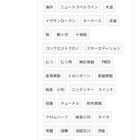
海外
ニュートラベルライン
木造
イヴサンローラン
キーケース
深浦
柏
鯵ヶ沢
十和田
コンクエストクロノ
スキーエディション
むつ
むつ市
時計買取
PWG9
金貨買取
トロンボーン
楽器買取
純金 小判
ニンテンドー スイッチ
目屋
チュードル
財布買取
クロムハーツ
純金小判
タイガ
常盤
浪館
浜田玉川
24金