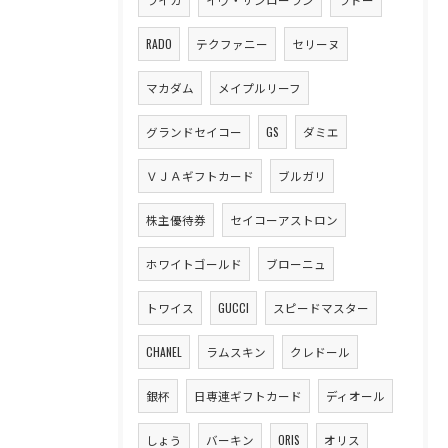
RADO
テクファニー
セリーヌ
マカダム
メイプルリーフ
グランドセイコー
GS
ダミエ
ＶＪＡギフトカード
ブルガリ
株主優待券
セイコーアストロン
ホワイトゴールド
ブローニュ
トワイス
GUCCI
スピードマスター
CHANEL
ラムスキン
クレドール
銀杯
日専連ギフトカード
ディオール
しょう
バーキン
ORIS
オリス