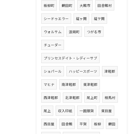
板柳町
鶴田町
大館市
田舎館村
シードゥエラー
碇ヶ関
碇ケ関
ウォルサム
浪岡町
つがる市
チューダー
プリンセスデイト・レディーサブ
ショパール
ハッピースポーツ
津軽郡
マヒナ
南津軽郡
東津軽郡
西津軽郡
北津軽郡
尾上町
相馬村
尾上
収入印紙
一圓銀貨
東目屋
西目屋
田舎館
平賀
板柳
鶴田