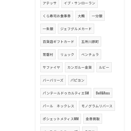
アテッサ
イブ・サンローラン
くら寿司お食事券
大館
一分銀
一朱銀
ジェフグルメカード
百貨店ギフトカード
五所川原町
常磐村
リュック
ベンチュラ
サファイヤ
カンガルー金貨
ルビー
バーバリーズ
パピヨン
パンテールドゥカルティエSM
Bell&Ross
パール ネックレス
モノグラムリバース
ポシェットメティスMM
金券買取