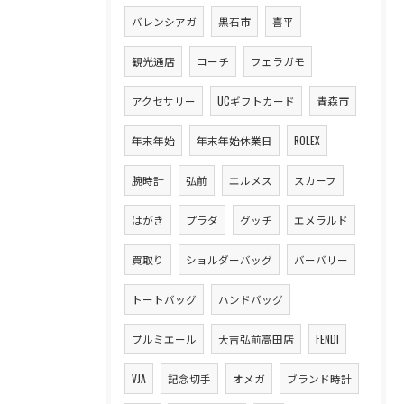
バレンシアガ
黒石市
喜平
観光通店
コーチ
フェラガモ
アクセサリー
UCギフトカード
青森市
年末年始
年末年始休業日
ROLEX
腕時計
弘前
エルメス
スカーフ
はがき
プラダ
グッチ
エメラルド
買取り
ショルダーバッグ
バーバリー
トートバッグ
ハンドバッグ
プルミエール
大吉弘前高田店
FENDI
VJA
記念切手
オメガ
ブランド時計