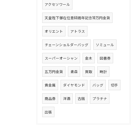
アクセソワール
天皇陛下御在位意60周年記念10万円金貨
オリエント
アトラス
チェーンショルダーバッグ
ソミュール
スーパーオーシャン
金木
図書券
五万円金貨
青森
買取
時計
貴金属
ダイヤモンド
バッグ
切手
商品券
洋酒
古銭
プラチナ
出張