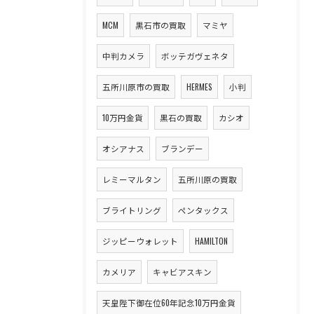
MCM
黒石市の買取
マミヤ
中判カメラ
ボッテガヴェネタ
五所川原市の買取
HERMES
小判
10万円金貨
黒石の買取
カシオ
オシアナス
ブランデー
レミーマルタン
五所川原の買取
ブライトリング
ペンタックス
ジッピーウォレット
HAMILTON
カメリア
キャビアスキン
天皇陛下御在位60年記念10万円金貨