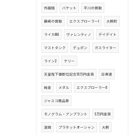
外国銭
バケット
平川の買取
藤崎の買取
エクスプローラーI
大鰐町
ライカM6
ヴァレンティノ
デイデイト
マストタンク
デュポン
ガスライター
ライン2
ケリー
天皇陛下御即位記念10万円金貨
日専連
純金
メダル
エクスプローラーII
ジャスコ商品券
モノグラム・アンプラント
5万円金貨
浪岡
プラネットオーシャン
大鰐