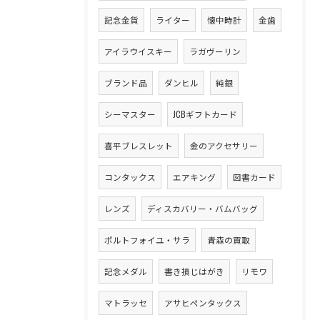
記念金貨
ライター
懐中時計
金歯
アイラウイスキー
ラガヴーリン
ブランド品
ダンヒル
純銀
シーマスター
JCBギフトカード
喜平ブレスレット
金のアクセサリー
コンタックス
エアキング
図書カード
レンズ
ディスカバリー・バムバッグ
ポルトフォイユ・サラ
青森の買取
記念メダル
書き損じはがき
リモワ
マトラッセ
アサヒペンタックス