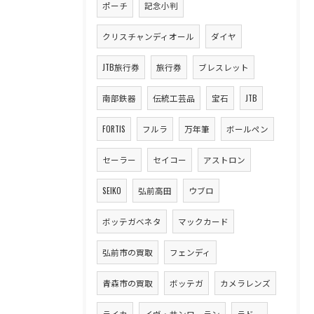
ポーチ
記念小判
クリスチャンディオール
ダイヤ
JTB旅行券
旅行券
ブレスレット
南部鉄器
伝統工芸品
宝石
JTB
FORTIS
フルラ
万年筆
ボールペン
セーラー
セイコー
アストロン
SEIKO
弘前高田
ウブロ
ボッテガベネタ
マックカード
弘前市の買取
フェンディ
青森市の買取
ボッテガ
カメラレンズ
ライカ
イヴ・サンローラン
ラドー