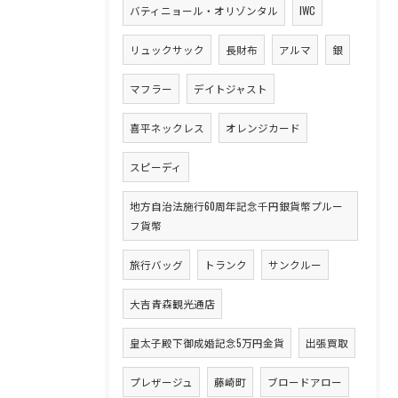
バティニョール・オリゾンタル
IWC
リュックサック
長財布
アルマ
銀
マフラー
デイトジャスト
喜平ネックレス
オレンジカード
スピーディ
地方自治法施行60周年記念千円銀貨幣プルー
フ貨幣
旅行バッグ
トランク
サンクルー
大吉青森観光通店
皇太子殿下御成婚記念5万円金貨
出張買取
プレザージュ
藤崎町
ブロードアロー