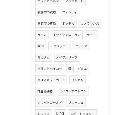
ボッテガベネタ
マックカード
弘前市の買取
フェンディ
青森市の買取
ボッテガ
カメラレンズ
ライカ
イヴ・サンローラン
ラドー
RADO
テクファニー
セリーヌ
マカダム
メイプルリーフ
グランドセイコー
GS
ダミエ
ＶＪＡギフトカード
ブルガリ
株主優待券
セイコーアストロン
ホワイトゴールド
ブローニュ
トワイス
GUCCI
スピードマスター