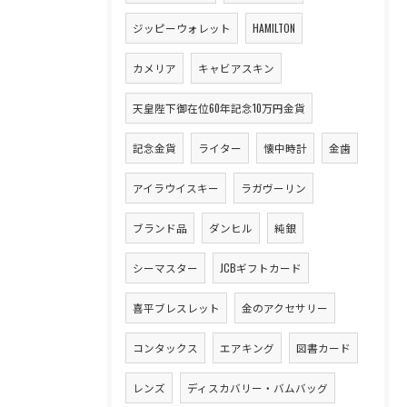
ジッピーウォレット
HAMILTON
カメリア
キャビアスキン
天皇陛下御在位60年記念10万円金貨
記念金貨
ライター
懐中時計
金歯
アイラウイスキー
ラガヴーリン
ブランド品
ダンヒル
純銀
シーマスター
JCBギフトカード
喜平ブレスレット
金のアクセサリー
コンタックス
エアキング
図書カード
レンズ
ディスカバリー・バムバッグ