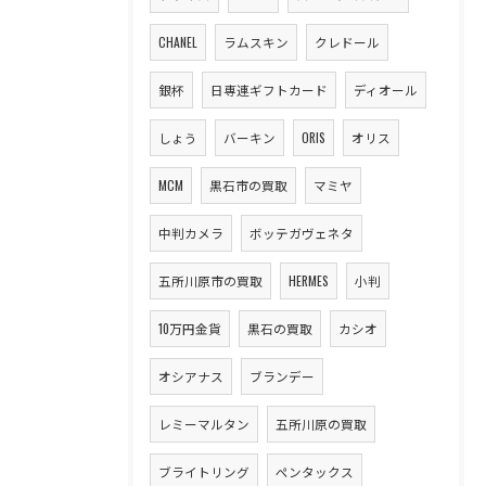
CHANEL
ラムスキン
クレドール
銀杯
日専連ギフトカード
ディオール
しょう
バーキン
ORIS
オリス
MCM
黒石市の買取
マミヤ
中判カメラ
ボッテガヴェネタ
五所川原市の買取
HERMES
小判
10万円金貨
黒石の買取
カシオ
オシアナス
ブランデー
レミーマルタン
五所川原の買取
ブライトリング
ペンタックス