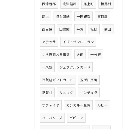
西津軽郡
北津軽郡
尾上町
相馬村
尾上
収入印紙
一圓銀貨
東目屋
西目屋
田舎館
平賀
板柳
鶴田
アテッサ
イブ・サンローラン
くら寿司お食事券
大館
一分銀
一朱銀
ジェフグルメカード
百貨店ギフトカード
五所川原町
常磐村
リュック
ベンチュラ
サファイヤ
カンガルー金貨
ルビー
バーバリーズ
パピヨン