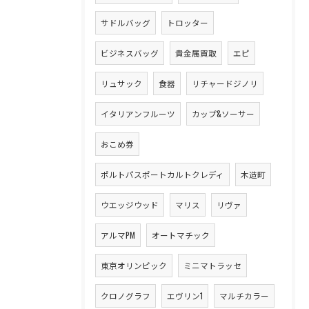
サドルバッグ
トロッター
ビジネスバッグ
貴金属買取
エピ
リュサック
食器
リチャードジノリ
イタリアンフルーツ
カップ&ソーサー
おこめ券
ポルトパスポートカルトクレディ
木造町
ウエッジウッド
マリス
リヴァ
アルマPM
オートマチック
東京オリンピック
ミニマトラッセ
クロノグラフ
エヴリン1
マルチカラー