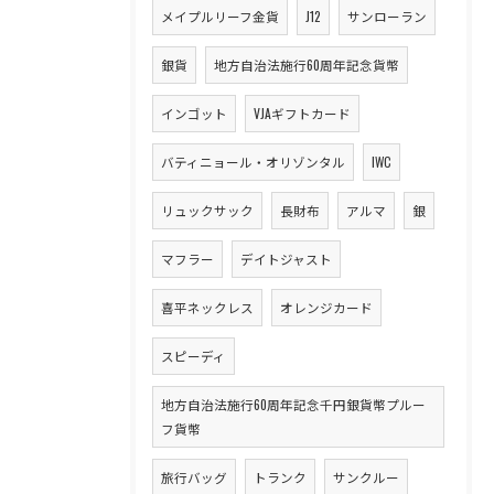
メイプルリーフ金貨
J12
サンローラン
銀貨
地方自治法施行60周年記念貨幣
インゴット
VJAギフトカード
バティニョール・オリゾンタル
IWC
リュックサック
長財布
アルマ
銀
マフラー
デイトジャスト
喜平ネックレス
オレンジカード
スピーディ
地方自治法施行60周年記念千円銀貨幣プルー
フ貨幣
旅行バッグ
トランク
サンクルー