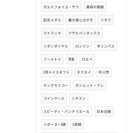
ポルトフォイユ・サラ
青森の買取
記念メダル
書き損じはがき
リモワ
マトラッセ
アサヒペンタックス
リダンダイヤル
ロンジン
オリンパス
フールトゥ
18金
ロエベ
JTBナイスギフト
ネクタイ
平川市
キングセイコー
ポシェット・クレ
コインケース
シチズン
スピーディ・バンドリエール
日本古銭
リポーターGM
LOEWE