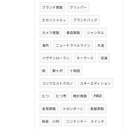
ブランド買取
クリッパー
エセンシャルｖ
ブランドバッグ
カメラ買取
青森買取
シャンネル
海外
ニュートラベルライン
木造
イヴサンローラン
キーケース
深浦
柏
鯵ヶ沢
十和田
コンクエストクロノ
スキーエディション
むつ
むつ市
時計買取
PWG9
金貨買取
トロンボーン
楽器買取
純金 小判
ニンテンドー スイッチ