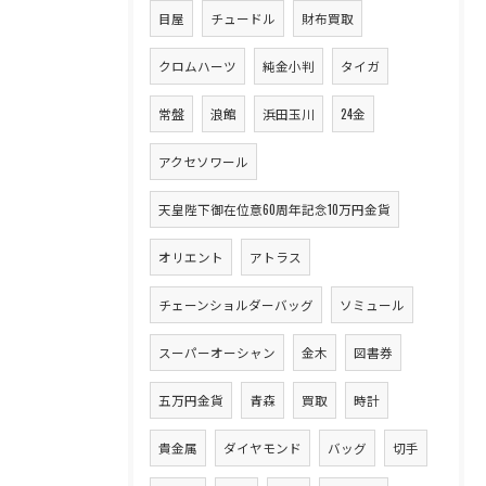
目屋
チュードル
財布買取
クロムハーツ
純金小判
タイガ
常盤
浪館
浜田玉川
24金
アクセソワール
天皇陛下御在位意60周年記念10万円金貨
オリエント
アトラス
チェーンショルダーバッグ
ソミュール
スーパーオーシャン
金木
図書券
五万円金貨
青森
買取
時計
貴金属
ダイヤモンド
バッグ
切手