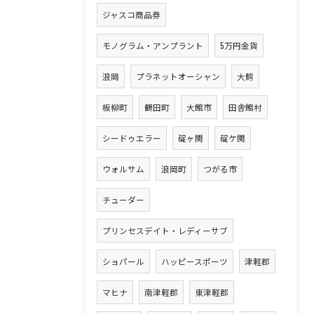
ジャスコ商品券
モノグラム・アンプラント
5万円金貨
浪岡
プラネットオーシャン
大鰐
板柳町
鶴田町
大館市
田舎館村
シードゥエラー
碇ヶ関
碇ケ関
ウォルサム
浪岡町
つがる市
チューダー
プリンセスデイト・レディーサブ
ショパール
ハッピースポーツ
津軽郡
マヒナ
南津軽郡
東津軽郡