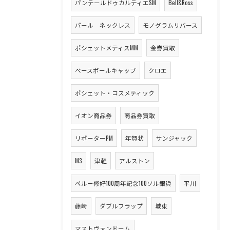
パンテールドゥカルティエSM
Bell&Ross
パール ネックレス
モノグラムリバース
ポシェットメティスMM
金券買取
ベースボールキャップ
クロエ
ポシェット・コスメティック
イオン商品券
商品券買取
リポーターPM
年賀状
サンジャック
M3
津軽
アルストン
ペルー修好100周年記念100ソル銀貨
平川
藤崎
ダブルフラップ
城東
マストヴァンドーム