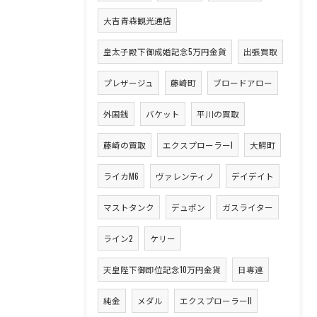
大吉青森観光通店
皇太子殿下御成婚記念5万円金貨
出張買取
プレザージュ
藤崎町
ブロードアロー
外国銭
バケット
平川の買取
藤崎の買取
エクスプローラーI
大鰐町
ライカM6
ヴァレンティノ
デイデイト
マストタンク
デュポン
ガスライター
ライン2
ケリー
天皇陛下御即位記念10万円金貨
日専連
純金
メダル
エクスプローラーII