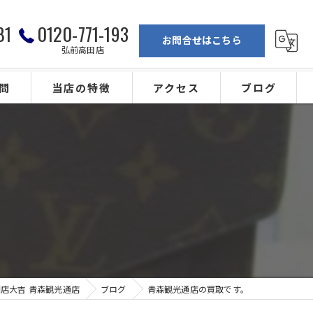
81
0120-771-193
お問合せはこちら
弘前高田店
問
当店の特徴
アクセス
ブログ
弘前の買取
買取専門店大吉 青森観光通店
ブランド
買取専門店大吉 弘前高田店
。
金
カメラ
ジュエリー
店大吉 青森観光通店
ブログ
青森観光通店の買取です。