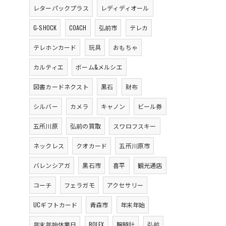
レターパックプラス
レディディオール
G-SHOCK
COACH
弘前市
テレカ
テレホンカード
玩具
おもちゃ
カルティエ
ボーム&メルシエ
図書カードネクスト
黒石
財布
シルバー
カメラ
キャノン
ビール券
五所川原
弘前の買取
スワロフスキー
ネックレス
クオカード
五所川原市
バレンシアガ
黒石市
喜平
観光通店
コーチ
フェラガモ
アクセサリー
UCギフトカード
青森市
年末年始
年末年始休業日
ROLEX
腕時計
弘前