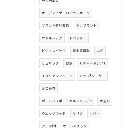
一万円金貨
オーデマピゲ ロイヤルオーク
ブランド時計買取
アンプラント
サドルバッグ
トロッター
ビジネスバッグ
貴金属買取
エピ
リュサック
食器
リチャードジノリ
イタリアンフルーツ
カップ&ソーサー
おこめ券
ポルトパスポートカルトクレディ
木造町
ウエッジウッド
マリス
リヴァ
アルマPM
オートマチック