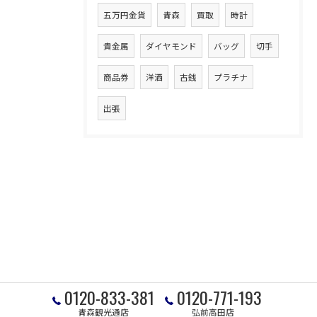
五万円金貨
青森
買取
時計
貴金属
ダイヤモンド
バッグ
切手
商品券
洋酒
古銭
プラチナ
出張
0120-833-381
0120-771-193
青森観光通店
弘前高田店