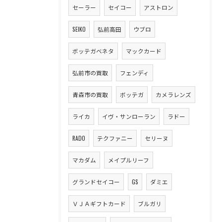
セーラー
セイコー
アストロン
SEIKO
弘前高田
ウブロ
ボッテガベネタ
マックカード
弘前市の買取
フェンディ
青森市の買取
ボッテガ
カメラレンズ
ライカ
イヴ・サンローラン
ラドー
RADO
テクファニー
セリーヌ
マカダム
メイプルリーフ
グランドセイコー
GS
ダミエ
ＶＪＡギフトカード
ブルガリ