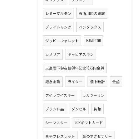
レミーマルタン
五所川原の買取
ブライトリング
ペンタックス
ジッピーウォレット
HAMILTON
カメリア
キャビアスキン
天皇陛下御在位60年記念10万円金貨
記念金貨
ライター
懐中時計
金歯
アイラウイスキー
ラガヴーリン
ブランド品
ダンヒル
純銀
シーマスター
JCBギフトカード
喜平ブレスレット
金のアクセサリー