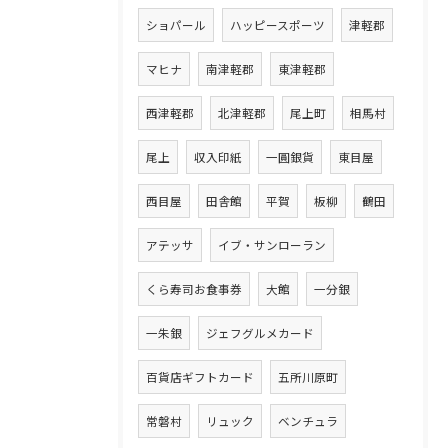
ショパール
ハッピースポーツ
津軽郡
マヒナ
南津軽郡
東津軽郡
西津軽郡
北津軽郡
尾上町
相馬村
尾上
収入印紙
一圓銀貨
東目屋
西目屋
田舎館
平賀
板柳
鶴田
アテッサ
イブ・サンローラン
くら寿司お食事券
大館
一分銀
一朱銀
ジェフグルメカード
百貨店ギフトカード
五所川原町
常磐村
リュック
ベンチュラ