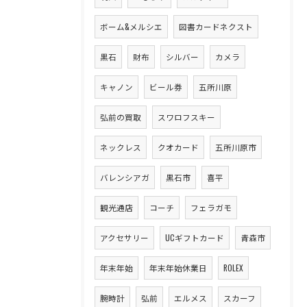
ボーム&メルシエ
図書カードネクスト
黒石
財布
シルバー
カメラ
キャノン
ビール券
五所川原
弘前の買取
スワロフスキー
ネックレス
クオカード
五所川原市
バレンシアガ
黒石市
喜平
観光通店
コーチ
フェラガモ
アクセサリー
UCギフトカード
青森市
年末年始
年末年始休業日
ROLEX
腕時計
弘前
エルメス
スカーフ