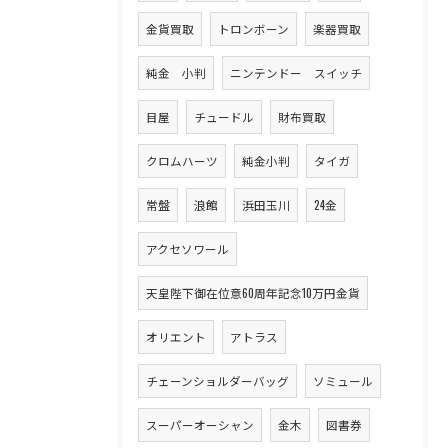
金貨買取
トロンボーン
楽器買取
純金 小判
ニンテンドー スイッチ
目屋
チュードル
財布買取
クロムハーツ
純金小判
タイガ
常盤
浪館
浜田玉川
24金
アクセソワール
天皇陛下御在位意60周年記念10万円金貨
オリエント
アトラス
チェーンショルダーバッグ
ソミュール
スーパーオーシャン
金木
図書券