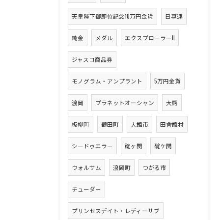
天皇陛下御即位記念10万円金貨
日専連
純金
メダル
エクスプローラーII
ジャスコ商品券
モノグラム・アンプラント
5万円金貨
浪岡
プラネットオーシャン
大鰐
板柳町
鶴田町
大館市
田舎館村
シードゥエラー
碇ヶ関
碇ケ関
ウォルサム
浪岡町
つがる市
チューダー
プリンセスデイト・レディーサブ