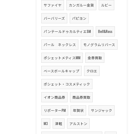
サファイヤ
カンガルー金貨
ルビー
バーバリーズ
パピヨン
パンテールドゥカルティエSM
Bell&Ross
パール ネックレス
モノグラムリバース
ポシェットメティスMM
金券買取
ベースボールキャップ
クロエ
ポシェット・コスメティック
イオン商品券
商品券買取
リポーターPM
年賀状
サンジャック
M3
津軽
アルストン