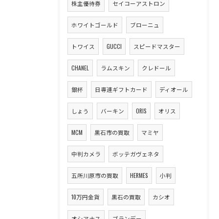
株主優待券
セイコーアストロン
ホワイトゴールド
ブローニュ
トワイス
GUCCI
スピードマスター
CHANEL
ラムスキン
クレドール
銀杯
日専連ギフトカード
ディオール
しょう
バーキン
ORIS
オリス
MCM
黒石市の買取
マミヤ
中判カメラ
ボッテガヴェネタ
五所川原市の買取
HERMES
小判
10万円金貨
黒石の買取
カシオ
オシアナス
ブランデー