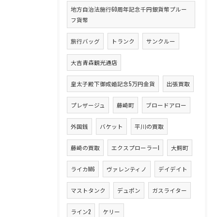
地方自治法施行60周年記念千円銀貨幣プルー
フ貨幣
旅行バッグ
トランク
サンクルー
大吉青森観光通店
皇太子殿下御成婚記念5万円金貨
出張買取
プレザージュ
藤崎町
ブロードアロー
外国銭
バケット
平川の買取
藤崎の買取
エクスプローラーI
大鰐町
ライカM6
ヴァレンティノ
デイデイト
マストタンク
デュポン
ガスライター
ライン2
ケリー