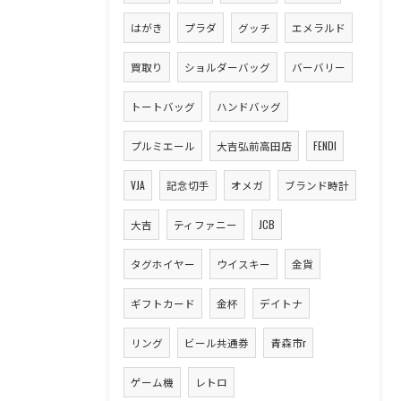
はがき
プラダ
グッチ
エメラルド
買取り
ショルダーバッグ
バーバリー
トートバッグ
ハンドバッグ
プルミエール
大吉弘前高田店
FENDI
VJA
記念切手
オメガ
ブランド時計
大吉
ティファニー
JCB
タグホイヤー
ウイスキー
金貨
ギフトカード
金杯
デイトナ
リング
ビール共通券
青森市r
ゲーム機
レトロ