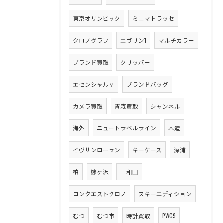
東京オリンピック
ミニマトラッセ
クロノグラフ
エヴリン1
マルチカラー
ブランド買取
クリッパー
エセンシャルｖ
ブランドバッグ
カメラ買取
青森買取
シャンネル
海外
ニュートラベルライン
木造
イヴサンローラン
キーケース
深浦
柏
鯵ヶ沢
十和田
コンクエストクロノ
スキーエディション
むつ
むつ市
時計買取
PWG9