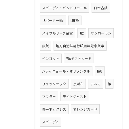
スピーディ・バンドリエール
日本古銭
リポーターGM
LOEWE
メイプルリーフ金貨
J12
サンローラン
銀貨
地方自治法施行60周年記念貨幣
インゴット
VJAギフトカード
バティニョール・オリゾンタル
IWC
リュックサック
長財布
アルマ
銀
マフラー
デイトジャスト
喜平ネックレス
オレンジカード
スピーディ