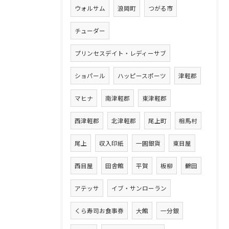
ウォルサム
浪岡町
つがる市
チューダー
プリンセスデイト・レディーサブ
ショパール
ハッピースポーツ
津軽郡
マヒナ
南津軽郡
東津軽郡
西津軽郡
北津軽郡
尾上町
相馬村
尾上
収入印紙
一圓銀貨
東目屋
西目屋
田舎館
平賀
板柳
鶴田
アテッサ
イブ・サンローラン
くら寿司お食事券
大館
一分銀