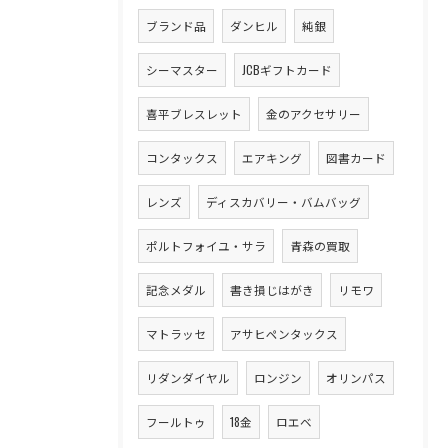
ブランド品
ダンヒル
純銀
シーマスター
JCBギフトカード
喜平ブレスレット
金のアクセサリー
コンタックス
エアキング
図書カード
レンズ
ディスカバリー・バムバッグ
ポルトフォイユ・サラ
青森の買取
記念メダル
書き損じはがき
リモワ
マトラッセ
アサヒペンタックス
リダンダイヤル
ロンジン
オリンパス
フールトゥ
18金
ロエベ