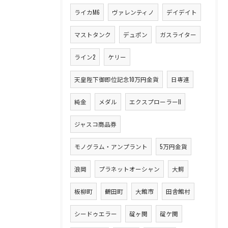
ライカM6
ヴァレンティノ
デイデイト
マストタンク
デュポン
ガスライター
ライン2
ケリー
天皇陛下御即位記念10万円金貨
日専連
純金
メダル
エクスプローラーII
ジャスコ商品券
モノグラム・アンプラント
5万円金貨
浪岡
プラネットオーシャン
大鰐
板柳町
鶴田町
大館市
田舎館村
シードゥエラー
碇ヶ関
碇ケ関