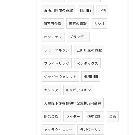
五所川原市の買取
HERMES
小判
10万円金貨
黒石の買取
カシオ
オシアナス
ブランデー
レミーマルタン
五所川原の買取
ブライトリング
ペンタックス
ジッピーウォレット
HAMILTON
カメリア
キャビアスキン
天皇陛下御在位60年記念10万円金貨
記念金貨
ライター
懐中時計
金歯
アイラウイスキー
ラガヴーリン