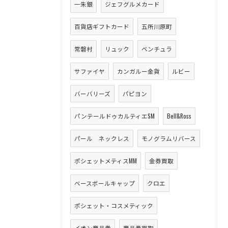
一朱銀
ジェフグルメカード
百貨店ギフトカード
五所川原町
常磐村
リュック
ベンチュラ
サファイヤ
カンガルー金貨
ルビー
バーバリーズ
パピヨン
パンテールドゥカルティエSM
Bell&Ross
パール ネックレス
モノグラムリバース
ポシェットメティスMM
金券買取
ベースボールキャップ
クロエ
ポシェット・コスメティック
イオン商品券
商品券買取