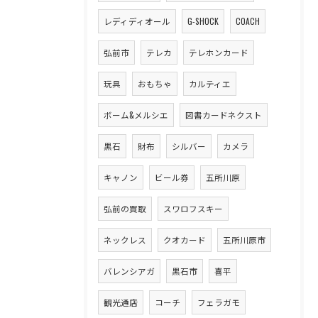
レディディオール
G-SHOCK
COACH
弘前市
テレカ
テレホンカード
玩具
おもちゃ
カルティエ
ボーム&メルシエ
図書カードネクスト
黒石
財布
シルバー
カメラ
キャノン
ビール券
五所川原
弘前の買取
スワロフスキー
ネックレス
クオカード
五所川原市
バレンシアガ
黒石市
喜平
観光通店
コーチ
フェラガモ