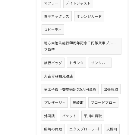
マフラー
デイトジャスト
喜平ネックレス
オレンジカード
スピーディ
地方自治法施行60周年記念千円銀貨幣プルー
フ貨幣
旅行バッグ
トランク
サンクルー
大吉青森観光通店
皇太子殿下御成婚記念5万円金貨
出張買取
プレザージュ
藤崎町
ブロードアロー
外国銭
バケット
平川の買取
藤崎の買取
エクスプローラーI
大鰐町