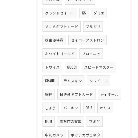
グランドセイコー
GS
ダミエ
ＶＪＡギフトカード
ブルガリ
株主優待券
セイコーアストロン
ホワイトゴールド
ブローニュ
トワイス
GUCCI
スピードマスター
CHANEL
ラムスキン
クレドール
銀杯
日専連ギフトカード
ディオール
しょう
バーキン
ORIS
オリス
MCM
黒石市の買取
マミヤ
中判カメラ
ボッテガヴェネタ