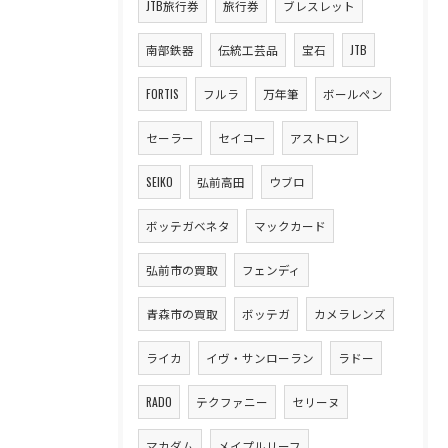
JTB旅行券
旅行券
ブレスレット
南部鉄器
伝統工芸品
宝石
JTB
FORTIS
フルラ
万年筆
ボールペン
セーラー
セイコー
アストロン
SEIKO
弘前高田
ウブロ
ボッテガベネタ
マックカード
弘前市の買取
フェンディ
青森市の買取
ボッテガ
カメラレンズ
ライカ
イヴ・サンローラン
ラドー
RADO
テクファニー
セリーヌ
マカダム
メイプルリーフ