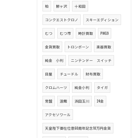
柏
鯵ヶ沢
十和田
コンクエストクロノ
スキーエディション
むつ
むつ市
時計買取
PWG9
金貨買取
トロンボーン
楽器買取
純金 小判
ニンテンドー スイッチ
目屋
チュードル
財布買取
クロムハーツ
純金小判
タイガ
常盤
浪館
浜田玉川
24金
アクセソワール
天皇陛下御在位意60周年記念10万円金貨