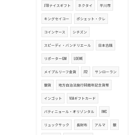
JTBナイスギフト
ネクタイ
平川市
キングセイコー
ポシェット・クレ
コインケース
シチズン
スピーディ・バンドリエール
日本古銭
リポーターGM
LOEWE
メイプルリーフ金貨
J12
サンローラン
銀貨
地方自治法施行60周年記念貨幣
インゴット
VJAギフトカード
バティニョール・オリゾンタル
IWC
リュックサック
長財布
アルマ
銀