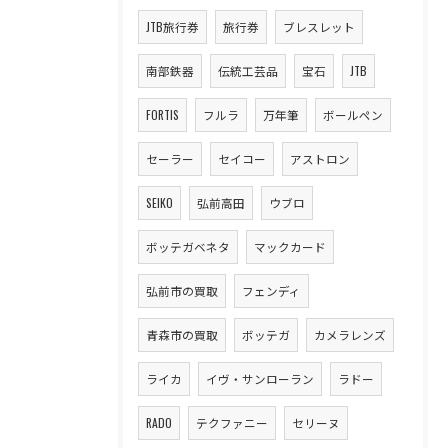
JTB旅行券
旅行券
ブレスレット
南部鉄器
伝統工芸品
宝石
JTB
FORTIS
フルラ
万年筆
ボールペン
セーラー
セイコー
アストロン
SEIKO
弘前高田
ウブロ
ボッテガベネタ
マックカード
弘前市の買取
フェンディ
青森市の買取
ボッテガ
カメラレンズ
ライカ
イヴ・サンローラン
ラドー
RADO
テクファニー
セリーヌ