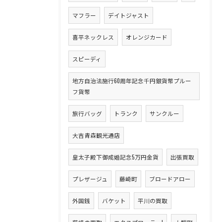
マフラー
デイトジャスト
喜平ネックレス
オレンジカード
スピーディ
地方自治法施行60周年記念千円銀貨幣プルー
フ貨幣
旅行バッグ
トランク
サンクルー
大吉青森観光通店
皇太子殿下御成婚記念5万円金貨
出張買取
プレザージュ
藤崎町
ブロードアロー
外国銭
バケット
平川の買取