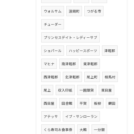
ウォルサム
浪岡町
つがる市
チューダー
プリンセスデイト・レディーサブ
ショパール
ハッピースポーツ
津軽郡
マヒナ
南津軽郡
東津軽郡
西津軽郡
北津軽郡
尾上町
相馬村
尾上
収入印紙
一圓銀貨
東目屋
西目屋
田舎館
平賀
板柳
鶴田
アテッサ
イブ・サンローラン
くら寿司お食事券
大館
一分銀