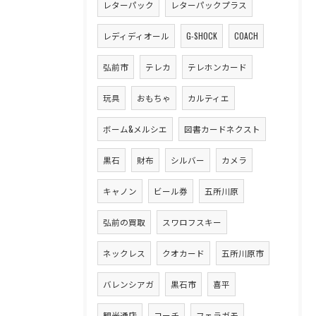
レターパック
レターパックプラス
レディディオール
G-SHOCK
COACH
弘前市
テレカ
テレホンカード
玩具
おもちゃ
カルティエ
ボーム&メルシエ
図書カードネクスト
黒石
財布
シルバー
カメラ
キャノン
ビール券
五所川原
弘前の買取
スワロフスキー
ネックレス
クオカード
五所川原市
バレンシアガ
黒石市
喜平
観光通店
コーチ
フェラガモ