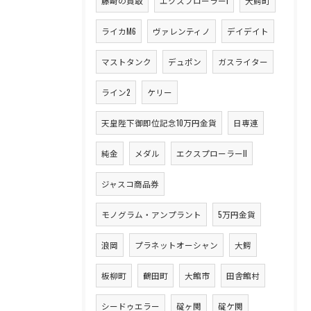
藤崎の買取
エクスプローラーI
大鰐町
ライカM6
ヴァレンティノ
デイデイト
マストタンク
デュポン
ガスライター
ライン2
ケリー
天皇陛下御即位記念10万円金貨
日専連
純金
メダル
エクスプローラーII
ジャスコ商品券
モノグラム・アンプラント
5万円金貨
浪岡
プラネットオーシャン
大鰐
板柳町
鶴田町
大館市
田舎館村
シードゥエラー
碇ヶ関
碇ケ関