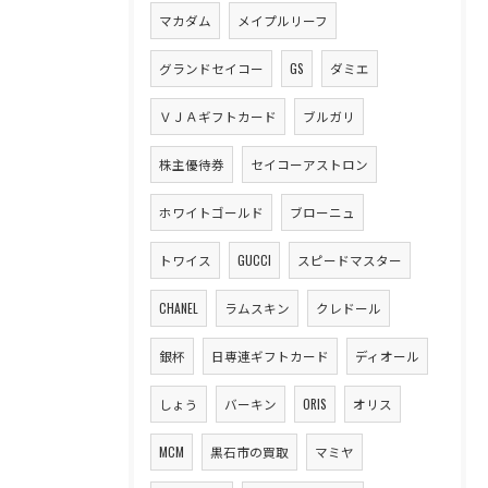
マカダム
メイプルリーフ
グランドセイコー
GS
ダミエ
ＶＪＡギフトカード
ブルガリ
株主優待券
セイコーアストロン
ホワイトゴールド
ブローニュ
トワイス
GUCCI
スピードマスター
CHANEL
ラムスキン
クレドール
銀杯
日専連ギフトカード
ディオール
しょう
バーキン
ORIS
オリス
MCM
黒石市の買取
マミヤ