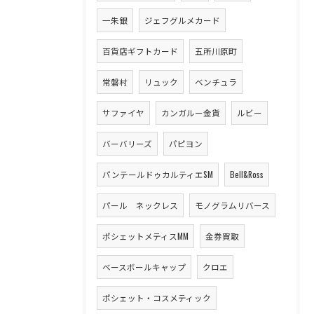
一朱銀
ジェフグルメカード
百貨店ギフトカード
五所川原町
常磐村
リュック
ベンチュラ
サファイヤ
カンガルー金貨
ルビー
バーバリーズ
パピヨン
パンテールドゥカルティエSM
Bell&Ross
パール ネックレス
モノグラムリバース
ポシェットメティスMM
金券買取
ベースボールキャップ
クロエ
ポシェット・コスメティック