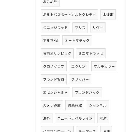
おこめ券
ポルトパスポートカルトクレディ
木造町
ウエッジウッド
マリス
リヴァ
アルマPM
オートマチック
東京オリンピック
ミニマトラッセ
クロノグラフ
エヴリン1
マルチカラー
ブランド買取
クリッパー
エセンシャルｖ
ブランドバッグ
カメラ買取
青森買取
シャンネル
海外
ニュートラベルライン
木造
イヴサンローラン
キーケース
深浦