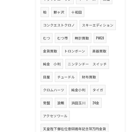
柏
鯵ヶ沢
十和田
コンクエストクロノ
スキーエディション
むつ
むつ市
時計買取
PWG9
金貨買取
トロンボーン
楽器買取
純金 小判
ニンテンドー スイッチ
目屋
チュードル
財布買取
クロムハーツ
純金小判
タイガ
常盤
浪館
浜田玉川
24金
アクセソワール
天皇陛下御在位意60周年記念10万円金貨