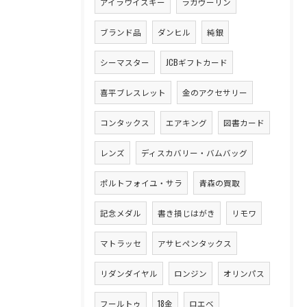
アイラウイスキー
ラガヴーリン
ブランド品
ダンヒル
純銀
シーマスター
JCBギフトカード
喜平ブレスレット
金のアクセサリー
コンタックス
エアキング
図書カード
レンズ
ディスカバリー・バムバッグ
ポルトフォイユ・サラ
青森の買取
記念メダル
書き損じはがき
リモワ
マトラッセ
アサヒペンタックス
リダンダイヤル
ロンジン
オリンパス
フールトゥ
18金
ロエベ