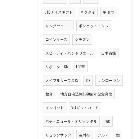
JTBナイスギフト
ネクタイ
平川市
キングセイコー
ポシェット・クレ
コインケース
シチズン
スピーディ・バンドリエール
日本古銭
リポーターGM
LOEWE
メイプルリーフ金貨
J12
サンローラン
銀貨
地方自治法施行60周年記念貨幣
インゴット
VJAギフトカード
バティニョール・オリゾンタル
IWC
リュックサック
長財布
アルマ
銀