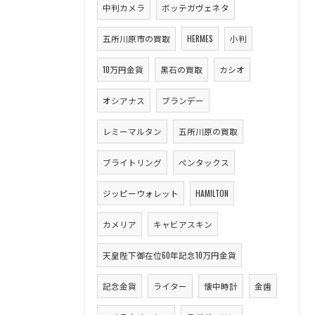
中判カメラ
ボッテガヴェネタ
五所川原市の買取
HERMES
小判
10万円金貨
黒石の買取
カシオ
オシアナス
ブランデー
レミーマルタン
五所川原の買取
ブライトリング
ペンタックス
ジッピーウォレット
HAMILTON
カメリア
キャビアスキン
天皇陛下御在位60年記念10万円金貨
記念金貨
ライター
懐中時計
金歯