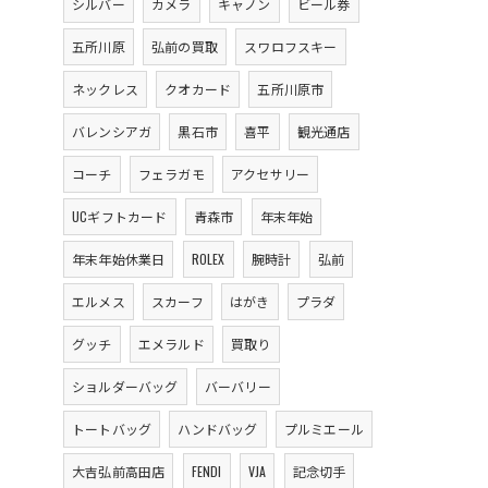
シルバー
カメラ
キャノン
ビール券
五所川原
弘前の買取
スワロフスキー
ネックレス
クオカード
五所川原市
バレンシアガ
黒石市
喜平
観光通店
コーチ
フェラガモ
アクセサリー
UCギフトカード
青森市
年末年始
年末年始休業日
ROLEX
腕時計
弘前
エルメス
スカーフ
はがき
プラダ
グッチ
エメラルド
買取り
ショルダーバッグ
バーバリー
トートバッグ
ハンドバッグ
プルミエール
大吉弘前高田店
FENDI
VJA
記念切手