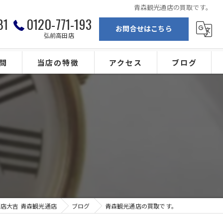
青森観光通店の買取です。
81
0120-771-193
お問合せはこちら
弘前高田店
問
当店の特徴
アクセス
ブログ
弘前の買取
買取専門店大吉 青森観光通店
ブランド
買取専門店大吉 弘前高田店
。
金
カメラ
ジュエリー
店大吉 青森観光通店
ブログ
青森観光通店の買取です。