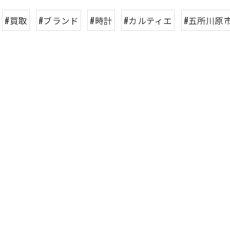
#買取
#ブランド
#時計
#カルティエ
#五所川原