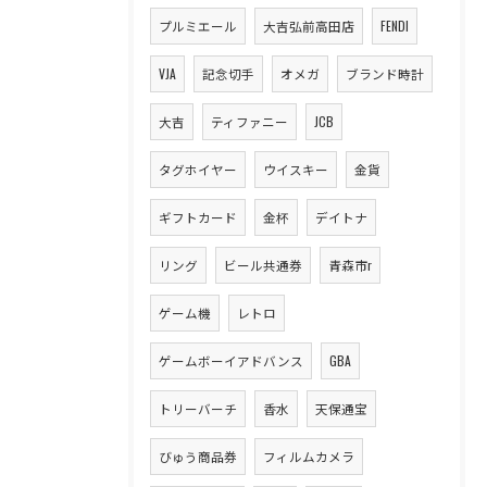
プルミエール
大吉弘前高田店
FENDI
VJA
記念切手
オメガ
ブランド時計
大吉
ティファニー
JCB
タグホイヤー
ウイスキー
金貨
ギフトカード
金杯
デイトナ
リング
ビール共通券
青森市r
ゲーム機
レトロ
ゲームボーイアドバンス
GBA
トリーバーチ
香水
天保通宝
びゅう商品券
フィルムカメラ