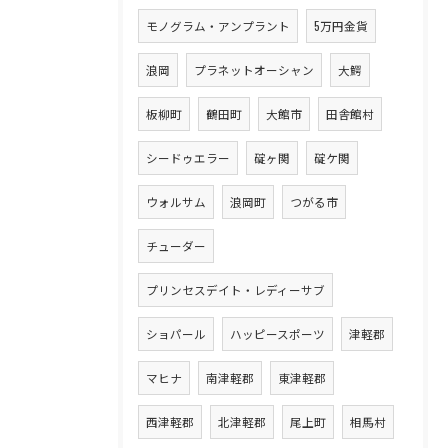
モノグラム・アンプラント
5万円金貨
浪岡
プラネットオーシャン
大鰐
板柳町
鶴田町
大館市
田舎館村
シードゥエラー
碇ヶ関
碇ケ関
ウォルサム
浪岡町
つがる市
チューダー
プリンセスデイト・レディーサブ
ショパール
ハッピースポーツ
津軽郡
マヒナ
南津軽郡
東津軽郡
西津軽郡
北津軽郡
尾上町
相馬村