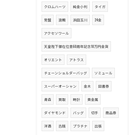
クロムハーツ
純金小判
タイガ
常盤
浪館
浜田玉川
24金
アクセソワール
天皇陛下御在位意60周年記念10万円金貨
オリエント
アトラス
チェーンショルダーバッグ
ソミュール
スーパーオーシャン
金木
図書券
青森
買取
時計
貴金属
ダイヤモンド
バッグ
切手
商品券
洋酒
古銭
プラチナ
出張