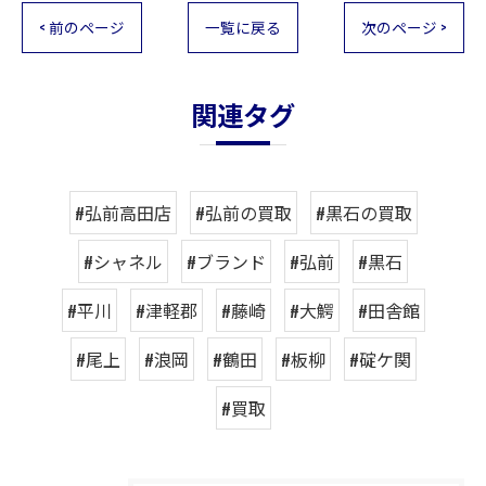
< 前のページ
一覧に戻る
次のページ >
関連タグ
#弘前高田店
#弘前の買取
#黒石の買取
#シャネル
#ブランド
#弘前
#黒石
#平川
#津軽郡
#藤崎
#大鰐
#田舎館
#尾上
#浪岡
#鶴田
#板柳
#碇ケ関
#買取