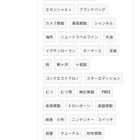
エセンシャルｖ
ブランドバッグ
カメラ買取
青森買取
シャンネル
海外
ニュートラベルライン
木造
イヴサンローラン
キーケース
深浦
柏
鯵ヶ沢
十和田
コンクエストクロノ
スキーエディション
むつ
むつ市
時計買取
PWG9
金貨買取
トロンボーン
楽器買取
純金 小判
ニンテンドー スイッチ
目屋
チュードル
財布買取