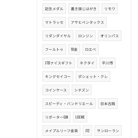
記念メダル
書き損じはがき
リモワ
マトラッセ
アサヒペンタックス
リダンダイヤル
ロンジン
オリンパス
フールトゥ
18金
ロエベ
JTBナイスギフト
ネクタイ
平川市
キングセイコー
ポシェット・クレ
コインケース
シチズン
スピーディ・バンドリエール
日本古銭
リポーターGM
LOEWE
メイプルリーフ金貨
J12
サンローラン