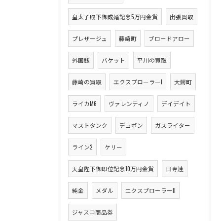
皇太子殿下御成婚記念5万円金貨
出張買取
プレザージュ
藤崎町
ブロードアロー
外国銭
バケット
平川の買取
藤崎の買取
エクスプローラーI
大鰐町
ライカM6
ヴァレンティノ
デイデイト
マストタンク
デュポン
ガスライター
ライン2
ケリー
天皇陛下御即位記念10万円金貨
日専連
純金
メダル
エクスプローラーII
ジャスコ商品券