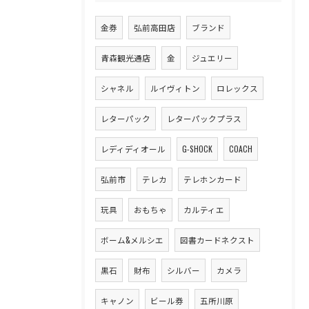
金券
弘前高田店
ブランド
青森観光通店
金
ジュエリー
シャネル
ルイヴィトン
ロレックス
レターパック
レターパックプラス
レディディオール
G-SHOCK
COACH
弘前市
テレカ
テレホンカード
玩具
おもちゃ
カルティエ
ボーム&メルシエ
図書カードネクスト
黒石
財布
シルバー
カメラ
キャノン
ビール券
五所川原