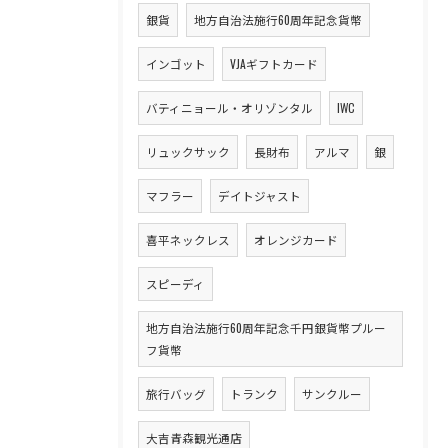
銀貨
地方自治法施行60周年記念貨幣
インゴット
VJAギフトカード
バティニョール・オリゾンタル
IWC
リュックサック
長財布
アルマ
銀
マフラー
デイトジャスト
喜平ネックレス
オレンジカード
スピーディ
地方自治法施行60周年記念千円銀貨幣プルー
フ貨幣
旅行バッグ
トランク
サンクルー
大吉青森観光通店