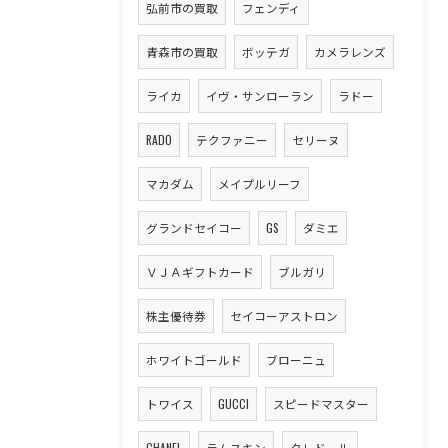
弘前市の買取
フェンディ
青森市の買取
ボッテガ
カメラレンズ
ライカ
イヴ・サンローラン
ラドー
RADO
テクファニー
セリーヌ
マカダム
メイプルリーフ
グランドセイコー
GS
ダミエ
ＶＪＡギフトカード
ブルガリ
株主優待券
セイコーアストロン
ホワイトゴールド
ブローニュ
トワイス
GUCCI
スピードマスター
CHANEL
ラムスキン
クレドール