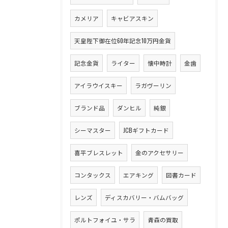
カメリア
キャビアスキン
天皇陛下御在位60年記念10万円金貨
記念金貨
ライター
懐中時計
金歯
アイラウイスキー
ラガヴーリン
ブランド品
ダンヒル
純銀
シーマスター
JCBギフトカード
喜平ブレスレット
金のアクセサリー
コンタックス
エアキング
図書カード
レンズ
ディスカバリー・バムバッグ
ポルトフォイユ・サラ
青森の買取