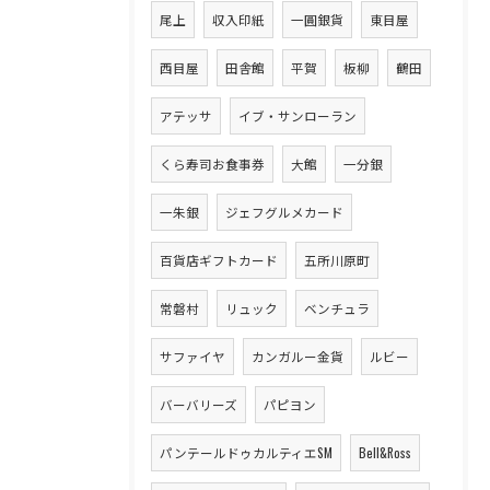
尾上
収入印紙
一圓銀貨
東目屋
西目屋
田舎館
平賀
板柳
鶴田
アテッサ
イブ・サンローラン
くら寿司お食事券
大館
一分銀
一朱銀
ジェフグルメカード
百貨店ギフトカード
五所川原町
常磐村
リュック
ベンチュラ
サファイヤ
カンガルー金貨
ルビー
バーバリーズ
パピヨン
パンテールドゥカルティエSM
Bell&Ross