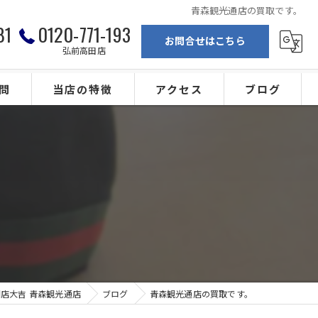
青森観光通店の買取です。
81
0120-771-193
お問合せはこちら
弘前高田店
問
当店の特徴
アクセス
ブログ
弘前の買取
買取専門店大吉 青森観光通店
ブランド
買取専門店大吉 弘前高田店
。
金
カメラ
ジュエリー
店大吉 青森観光通店
ブログ
青森観光通店の買取です。