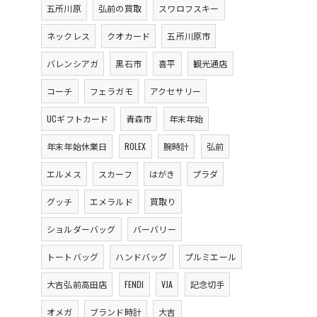
五所川原
弘前の買取
スワロフスキー
ネックレス
クオカード
五所川原市
バレンシアガ
黒石市
喜平
観光通店
コーチ
フェラガモ
アクセサリー
UCギフトカード
青森市
年末年始
年末年始休業日
ROLEX
腕時計
弘前
エルメス
スカーフ
はがき
プラダ
グッチ
エメラルド
買取り
ショルダーバッグ
バーバリー
トートバッグ
ハンドバッグ
プルミエール
大吉弘前高田店
FENDI
VJA
記念切手
オメガ
ブランド時計
大吉