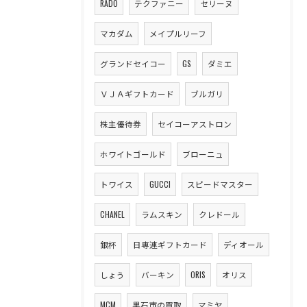
RADO
テクファニー
セリーヌ
マカダム
メイプルリーフ
グランドセイコー
GS
ダミエ
ＶＪＡギフトカード
ブルガリ
株主優待券
セイコーアストロン
ホワイトゴールド
ブローニュ
トワイス
GUCCI
スピードマスター
CHANEL
ラムスキン
クレドール
銀杯
日専連ギフトカード
ディオール
しょう
バーキン
ORIS
オリス
MCM
黒石市の買取
マミヤ