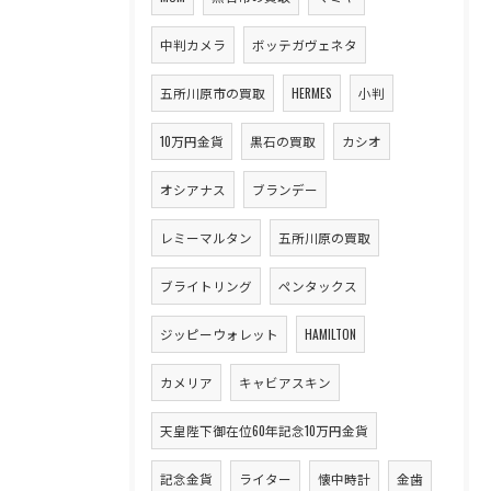
中判カメラ
ボッテガヴェネタ
五所川原市の買取
HERMES
小判
10万円金貨
黒石の買取
カシオ
オシアナス
ブランデー
レミーマルタン
五所川原の買取
ブライトリング
ペンタックス
ジッピーウォレット
HAMILTON
カメリア
キャビアスキン
天皇陛下御在位60年記念10万円金貨
記念金貨
ライター
懐中時計
金歯