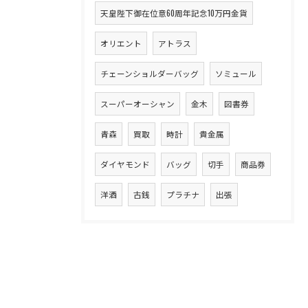
天皇陛下御在位意60周年記念10万円金貨
オリエント
アトラス
チェーンショルダーバッグ
ソミュール
スーパーオーシャン
金木
図書券
青森
買取
時計
貴金属
ダイヤモンド
バッグ
切手
商品券
洋酒
古銭
プラチナ
出張