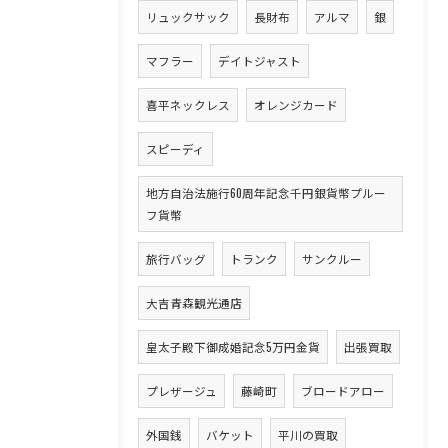
リュックサック
長財布
アルマ
銀
マフラー
デイトジャスト
喜平ネックレス
オレンジカード
スピーディ
地方自治法施行60周年記念千円銀貨幣プルー
フ貨幣
旅行バッグ
トランク
サンクルー
大吉青森観光通店
皇太子殿下御成婚記念5万円金貨
出張買取
プレザージュ
藤崎町
ブロードアロー
外国銭
バケット
平川の買取