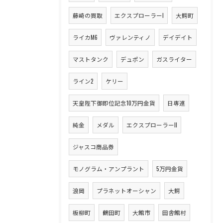
藤崎の買取
エクスプローラーI
大鰐町
ライカM6
ヴァレンティノ
デイデイト
マストタンク
デュポン
ガスライター
ライン2
ケリー
天皇陛下御即位記念10万円金貨
日専連
純金
メダル
エクスプローラーII
ジャスコ商品券
モノグラム・アンプラント
5万円金貨
浪岡
プラネットオーシャン
大鰐
板柳町
鶴田町
大館市
田舎館村