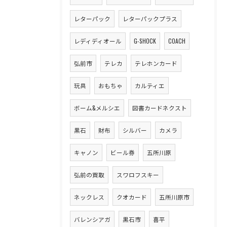
レターパック
レターパックプラス
レディディオール
G-SHOCK
COACH
弘前市
テレカ
テレホンカード
玩具
おもちゃ
カルティエ
ボーム&メルシエ
図書カードネクスト
黒石
財布
シルバー
カメラ
キャノン
ビール券
五所川原
弘前の買取
スワロフスキー
ネックレス
クオカード
五所川原市
バレンシアガ
黒石市
喜平