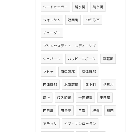
シードゥエラー
碇ヶ関
碇ケ関
ウォルサム
浪岡町
つがる市
チューダー
プリンセスデイト・レディーサブ
ショパール
ハッピースポーツ
津軽郡
マヒナ
南津軽郡
東津軽郡
西津軽郡
北津軽郡
尾上町
相馬村
尾上
収入印紙
一圓銀貨
東目屋
西目屋
田舎館
平賀
板柳
鶴田
アテッサ
イブ・サンローラン