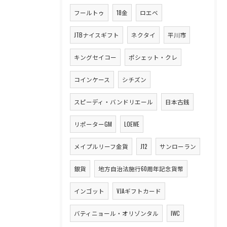
フールトゥ
18金
ロエベ
JTBナイスギフト
ネクタイ
平川市
キングセイコー
ポシェット・クレ
コインケース
シチズン
スピーディ・バンドリエール
日本古銭
リポーターGM
LOEWE
メイプルリーフ金貨
J12
サンローラン
銀貨
地方自治法施行60周年記念貨幣
インゴット
VJAギフトカード
バティニョール・オリゾンタル
IWC