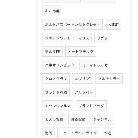
おこめ券
ポルトパスポートカルトクレディ
木造町
ウエッジウッド
マリス
リヴァ
アルマPM
オートマチック
東京オリンピック
ミニマトラッセ
クロノグラフ
エヴリン1
マルチカラー
ブランド買取
クリッパー
エセンシャルｖ
ブランドバッグ
カメラ買取
青森買取
シャンネル
海外
ニュートラベルライン
木造