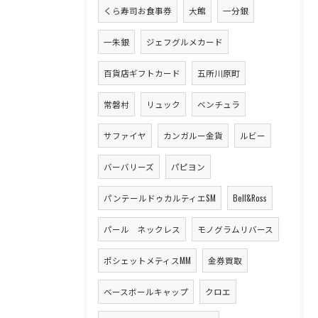
くら寿司お食事券
大館
一分銀
一朱銀
ジェフグルメカード
百貨店ギフトカード
五所川原町
常磐村
リュック
ベンチュラ
サファイヤ
カンガルー金貨
ルビー
バーバリーズ
パピヨン
パンテールドゥカルティエSM
Bell&Ross
パール ネックレス
モノグラムリバース
ポシェットメティスMM
金券買取
ベースボールキャップ
クロエ