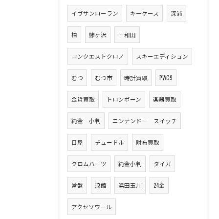
イヴサンローラン
キーケース
深浦
柏
鯵ヶ沢
十和田
コンクエストクロノ
スキーエディション
むつ
むつ市
時計買取
PWG9
金貨買取
トロンボーン
楽器買取
純金 小判
ニンテンドー スイッチ
目屋
チュードル
財布買取
クロムハーツ
純金小判
タイガ
常盤
浪館
浜田玉川
24金
アクセソワール