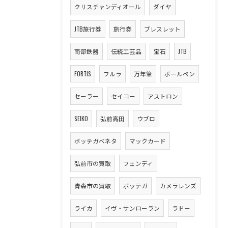
クリスチャンディオール
ダイヤ
JTB旅行券
旅行券
ブレスレット
南部鉄器
伝統工芸品
宝石
JTB
FORTIS
フルラ
万年筆
ボールペン
セーラー
セイコー
アストロン
SEIKO
弘前高田
ウブロ
ボッテガベネタ
マックカード
弘前市の買取
フェンディ
青森市の買取
ボッテガ
カメラレンズ
ライカ
イヴ・サンローラン
ラドー