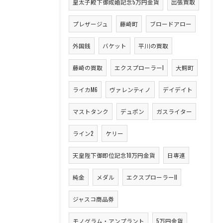
皇太子殿下御成婚記念5万円金貨
出張買取
プレザージュ
藤崎町
ブロードアロー
外国銭
バケット
平川の買取
藤崎の買取
エクスプローラーI
大鰐町
ライカM6
ヴァレンティノ
デイデイト
マストタンク
デュポン
ガスライター
ライン2
ケリー
天皇陛下御即位記念10万円金貨
日専連
純金
メダル
エクスプローラーII
ジャスコ商品券
モノグラム・アンプラント
5万円金貨