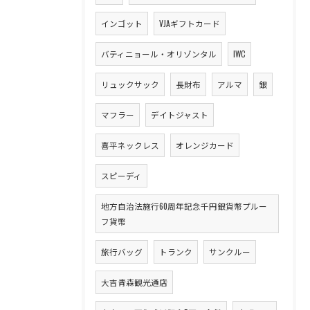
インゴット
VJAギフトカード
バティニョール・オリゾンタル
IWC
リュックサック
長財布
アルマ
銀
マフラー
デイトジャスト
喜平ネックレス
オレンジカード
スピーディ
地方自治法施行60周年記念千円銀貨幣プルー
フ貨幣
旅行バッグ
トランク
サンクルー
大吉青森観光通店