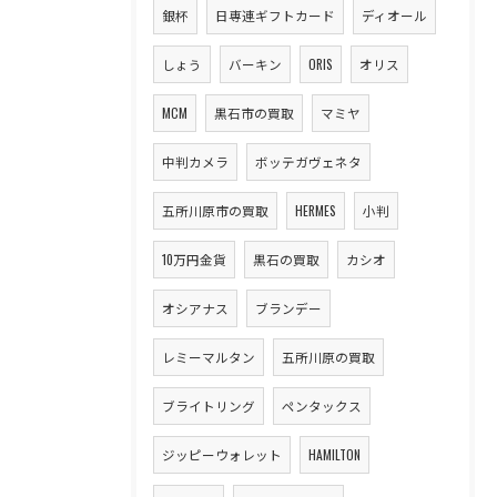
銀杯
日専連ギフトカード
ディオール
しょう
バーキン
ORIS
オリス
MCM
黒石市の買取
マミヤ
中判カメラ
ボッテガヴェネタ
五所川原市の買取
HERMES
小判
10万円金貨
黒石の買取
カシオ
オシアナス
ブランデー
レミーマルタン
五所川原の買取
ブライトリング
ペンタックス
ジッピーウォレット
HAMILTON