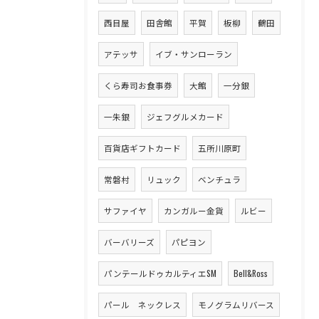
西目屋
田舎館
平賀
板柳
鶴田
アテッサ
イブ・サンローラン
くら寿司お食事券
大館
一分銀
一朱銀
ジェフグルメカード
百貨店ギフトカード
五所川原町
常磐村
リュック
ベンチュラ
サファイヤ
カンガルー金貨
ルビー
バーバリーズ
パピヨン
パンテールドゥカルティエSM
Bell&Ross
パール ネックレス
モノグラムリバース