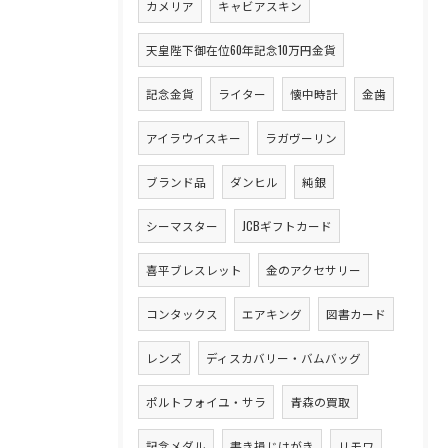
カメリア
キャビアスキン
天皇陛下御在位60年記念10万円金貨
記念金貨
ライター
懐中時計
金歯
アイラウイスキー
ラガヴーリン
ブランド品
ダンヒル
純銀
シーマスター
JCBギフトカード
喜平ブレスレット
金のアクセサリー
コンタックス
エアキング
図書カード
レンズ
ディスカバリー・バムバッグ
ポルトフォイユ・サラ
青森の買取
記念メダル
書き損じはがき
リモワ