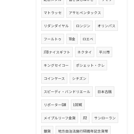
マトラッセ
アサヒペンタックス
リダンダイヤル
ロンジン
オリンパス
フールトゥ
18金
ロエベ
JTBナイスギフト
ネクタイ
平川市
キングセイコー
ポシェット・クレ
コインケース
シチズン
スピーディ・バンドリエール
日本古銭
リポーターGM
LOEWE
メイプルリーフ金貨
J12
サンローラン
銀貨
地方自治法施行60周年記念貨幣