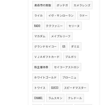
青森市の買取
ボッテガ
カメラレンズ
ライカ
イヴ・サンローラン
ラドー
RADO
テクファニー
セリーヌ
マカダム
メイプルリーフ
グランドセイコー
GS
ダミエ
ＶＪＡギフトカード
ブルガリ
株主優待券
セイコーアストロン
ホワイトゴールド
ブローニュ
トワイス
GUCCI
スピードマスター
CHANEL
ラムスキン
クレドール