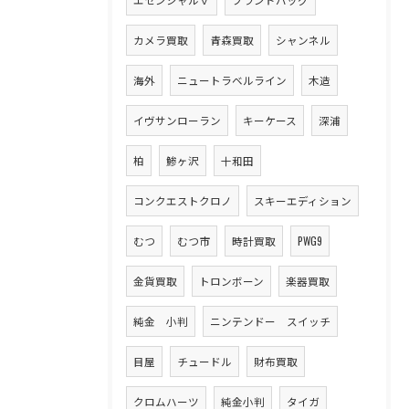
カメラ買取
青森買取
シャンネル
海外
ニュートラベルライン
木造
イヴサンローラン
キーケース
深浦
柏
鯵ヶ沢
十和田
コンクエストクロノ
スキーエディション
むつ
むつ市
時計買取
PWG9
金貨買取
トロンボーン
楽器買取
純金 小判
ニンテンドー スイッチ
目屋
チュードル
財布買取
クロムハーツ
純金小判
タイガ