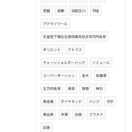
常盤
浪館
浜田玉川
24金
アクセソワール
天皇陛下御在位意60周年記念10万円金貨
オリエント
アトラス
チェーンショルダーバッグ
ソミュール
スーパーオーシャン
金木
図書券
五万円金貨
青森
買取
時計
貴金属
ダイヤモンド
バッグ
切手
商品券
洋酒
古銭
プラチナ
出張