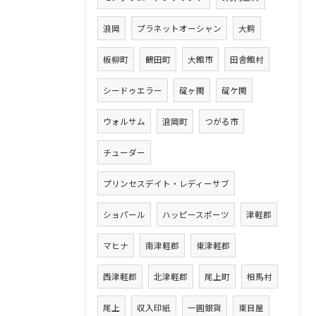
浪岡
プラネットオーシャン
大鰐
板柳町
鶴田町
大館市
田舎館村
シードゥエラー
碇ヶ関
碇ケ関
ウォルサム
浪岡町
つがる市
チューダー
プリンセスデイト・レディーサブ
ショパール
ハッピースポーツ
津軽郡
マヒナ
南津軽郡
東津軽郡
西津軽郡
北津軽郡
尾上町
相馬村
尾上
収入印紙
一圓銀貨
東目屋