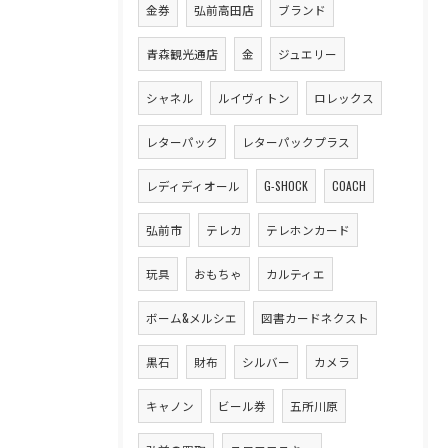
金券
弘前高田店
ブランド
青森観光通店
金
ジュエリー
シャネル
ルイヴィトン
ロレックス
レターパック
レターパックプラス
レディディオール
G-SHOCK
COACH
弘前市
テレカ
テレホンカード
玩具
おもちゃ
カルティエ
ボーム&メルシエ
図書カードネクスト
黒石
財布
シルバー
カメラ
キャノン
ビール券
五所川原