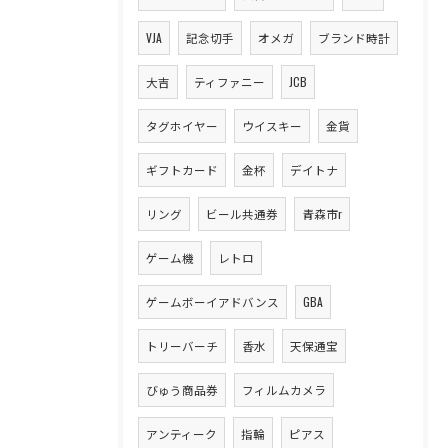
VJA
記念切手
オメガ
ブランド時計
大吉
ティファニー
JCB
タグホイヤー
ウイスキー
金貨
ギフトカード
金杯
デイトナ
リング
ビール共通券
青森市r
ゲーム機
レトロ
ゲームボーイアドバンス
GBA
トリーバーチ
香水
天保通宝
びゅう商品券
フィルムカメラ
アンティーク
指輪
ピアス