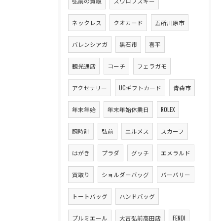
弘前の買取
スワロフスキー
ネックレス
クオカード
五所川原市
バレンシアガ
黒石市
喜平
観光通店
コーチ
フェラガモ
アクセサリー
UCギフトカード
青森市
年末年始
年末年始休業日
ROLEX
腕時計
弘前
エルメス
スカーフ
はがき
プラダ
グッチ
エメラルド
買取り
ショルダーバッグ
バーバリー
トートバッグ
ハンドバッグ
プルミエール
大吉弘前高田店
FENDI