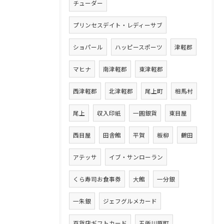
チューダー
プリンセスデイト・レディーサブ
ショパール
ハッピースポーツ
津軽郡
マヒナ
南津軽郡
東津軽郡
西津軽郡
北津軽郡
尾上町
相馬村
尾上
収入印紙
一圓銀貨
東目屋
西目屋
田舎館
平賀
板柳
鶴田
アテッサ
イブ・サンローラン
くら寿司お食事券
大館
一分銀
一朱銀
ジェフグルメカード
百貨店ギフトカード
五所川原町