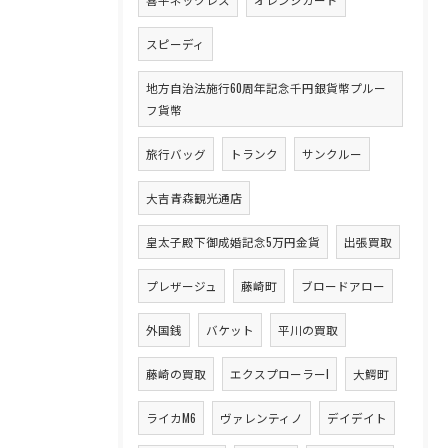
スピーディ
地方自治法施行60周年記念千円銀貨幣プルー
フ貨幣
旅行バッグ
トランク
サンクルー
大吉青森観光通店
皇太子殿下御成婚記念5万円金貨
出張買取
プレザージュ
藤崎町
ブロードアロー
外国銭
バケット
平川の買取
藤崎の買取
エクスプローラーI
大鰐町
ライカM6
ヴァレンティノ
デイデイト