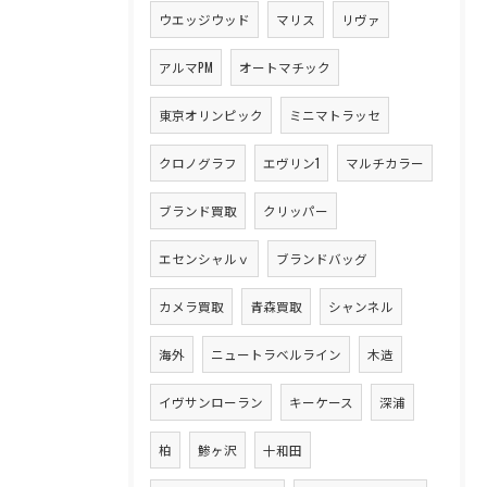
ウエッジウッド
マリス
リヴァ
アルマPM
オートマチック
東京オリンピック
ミニマトラッセ
クロノグラフ
エヴリン1
マルチカラー
ブランド買取
クリッパー
エセンシャルｖ
ブランドバッグ
カメラ買取
青森買取
シャンネル
海外
ニュートラベルライン
木造
イヴサンローラン
キーケース
深浦
柏
鯵ヶ沢
十和田