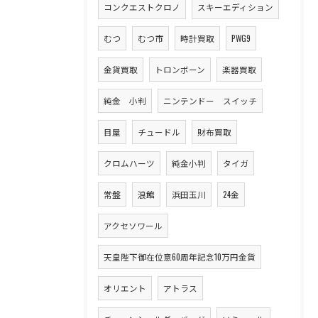
コンクエストクロノ
スキーエディション
むつ
むつ市
時計買取
PWG9
金貨買取
トロンボーン
楽器買取
純金 小判
ニンテンドー スイッチ
目屋
チュードル
財布買取
クロムハーツ
純金小判
タイガ
常盤
浪館
浜田玉川
24金
アクセソワール
天皇陛下御在位意60周年記念10万円金貨
オリエント
アトラス