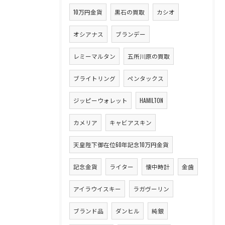
10万円金貨
黒石の買取
カシオ
オシアナス
ブランデー
レミーマルタン
五所川原の買取
ブライトリング
ペンタックス
ジッピーウォレット
HAMILTON
カメリア
キャビアスキン
天皇陛下御在位60年記念10万円金貨
記念金貨
ライター
懐中時計
金歯
アイラウイスキー
ラガヴーリン
ブランド品
ダンヒル
純銀