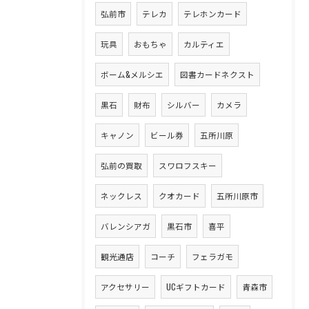
弘前市
テレカ
テレホンカード
玩具
おもちゃ
カルティエ
ボーム&メルシエ
図書カードネクスト
黒石
財布
シルバー
カメラ
キャノン
ビール券
五所川原
弘前の買取
スワロフスキー
ネックレス
クオカード
五所川原市
バレンシアガ
黒石市
喜平
観光通店
コーチ
フェラガモ
アクセサリー
UCギフトカード
青森市