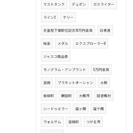
マストタンク
デュポン
ガスライター
ライン2
ケリー
天皇陛下御即位記念10万円金貨
日専連
純金
メダル
エクスプローラーII
ジャスコ商品券
モノグラム・アンプラント
5万円金貨
浪岡
プラネットオーシャン
大鰐
板柳町
鶴田町
大館市
田舎館村
シードゥエラー
碇ヶ関
碇ケ関
ウォルサム
浪岡町
つがる市