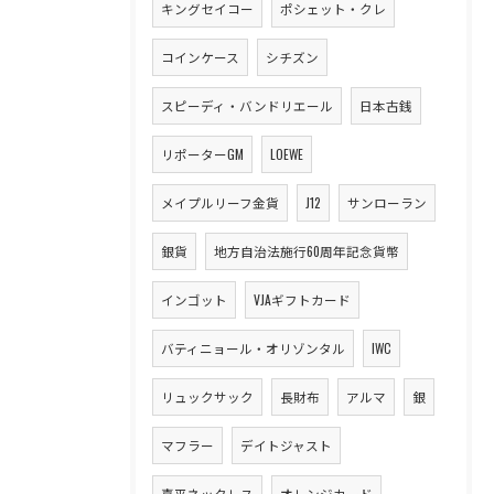
キングセイコー
ポシェット・クレ
コインケース
シチズン
スピーディ・バンドリエール
日本古銭
リポーターGM
LOEWE
メイプルリーフ金貨
J12
サンローラン
銀貨
地方自治法施行60周年記念貨幣
インゴット
VJAギフトカード
バティニョール・オリゾンタル
IWC
リュックサック
長財布
アルマ
銀
マフラー
デイトジャスト
喜平ネックレス
オレンジカード