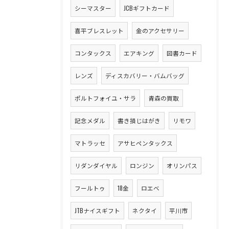
シーマスター
JCBギフトカード
喜平ブレスレット
金のアクセサリー
コンタックス
エアキング
図書カード
レンズ
ディスカバリー・バムバッグ
ポルトフォイユ・サラ
青森の買取
記念メダル
書き損じはがき
リモワ
マトラッセ
アサヒペンタックス
リダンダイヤル
ロンジン
オリンパス
フールトゥ
18金
ロエベ
JTBナイスギフト
ネクタイ
平川市