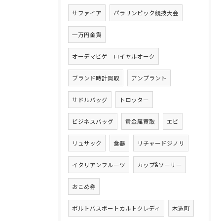
サファイア
パラリンピック競技大会
一万円金貨
オーデマピゲ ロイヤルオーク
ブランド時計買取
アンプラント
サドルバッグ
トロッター
ビジネスバッグ
貴金属買取
エピ
リュサック
食器
リチャードジノリ
イタリアンフルーツ
カップ&ソーサー
おこめ券
ポルトパスポートカルトクレディ
木造町