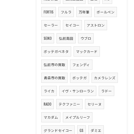
FORTIS
フルラ
万年筆
ボールペン
セーラー
セイコー
アストロン
SEIKO
弘前高田
ウブロ
ボッテガベネタ
マックカード
弘前市の買取
フェンディ
青森市の買取
ボッテガ
カメラレンズ
ライカ
イヴ・サンローラン
ラドー
RADO
テクファニー
セリーヌ
マカダム
メイプルリーフ
グランドセイコー
GS
ダミエ