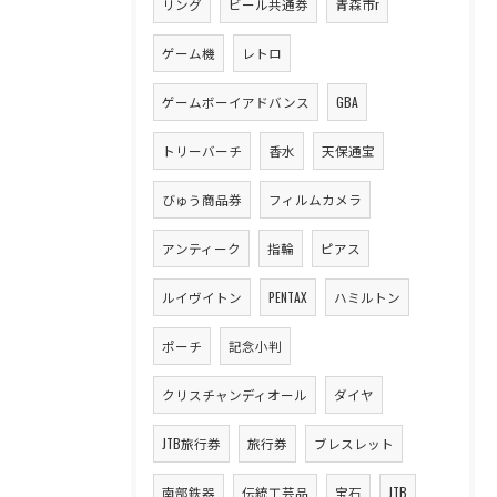
リング
ビール共通券
青森市r
ゲーム機
レトロ
ゲームボーイアドバンス
GBA
トリーバーチ
香水
天保通宝
びゅう商品券
フィルムカメラ
アンティーク
指輪
ピアス
ルイヴイトン
PENTAX
ハミルトン
ポーチ
記念小判
クリスチャンディオール
ダイヤ
JTB旅行券
旅行券
ブレスレット
南部鉄器
伝統工芸品
宝石
JTB