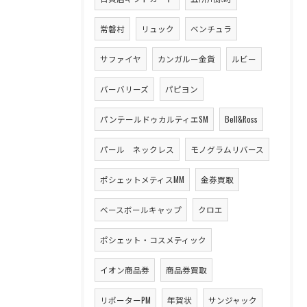
常磐村
リュック
ベンチュラ
サファイヤ
カンガルー金貨
ルビー
バーバリーズ
パピヨン
パンテールドゥカルティエSM
Bell&Ross
パール ネックレス
モノグラムリバース
ポシェットメティスMM
金券買取
ベースボールキャップ
クロエ
ポシェット・コスメティック
イオン商品券
商品券買取
リポーターPM
年賀状
サンジャック