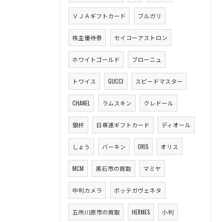
ＶＪＡギフトカード
ブルガリ
株主優待券
セイコーアストロン
ホワイトゴールド
ブローニュ
トワイス
GUCCI
スピードマスター
CHANEL
ラムスキン
クレドール
銀杯
日専連ギフトカード
ディオール
しょう
バーキン
ORIS
オリス
MCM
黒石市の買取
マミヤ
中判カメラ
ボッテガヴェネタ
五所川原市の買取
HERMES
小判