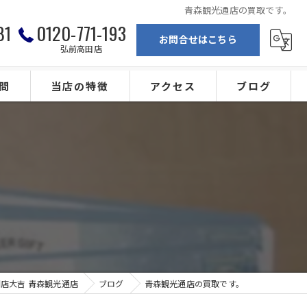
青森観光通店の買取です。
81
0120-771-193
お問合せはこちら
弘前高田店
問
当店の特徴
アクセス
ブログ
弘前の買取
買取専門店大吉 青森観光通店
ブランド
買取専門店大吉 弘前高田店
。
金
カメラ
ジュエリー
店大吉 青森観光通店
ブログ
青森観光通店の買取です。