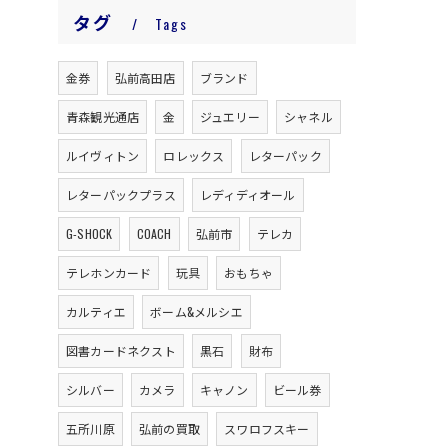
タグ
Tags
金券
弘前高田店
ブランド
青森観光通店
金
ジュエリー
シャネル
ルイヴィトン
ロレックス
レターパック
レターパックプラス
レディディオール
G-SHOCK
COACH
弘前市
テレカ
テレホンカード
玩具
おもちゃ
カルティエ
ボーム&メルシエ
図書カードネクスト
黒石
財布
シルバー
カメラ
キャノン
ビール券
五所川原
弘前の買取
スワロフスキー