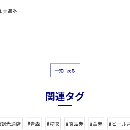
ル共通券
一覧に戻る
関連タグ
森観光通店
#青森
#買取
#商品券
#金券
#ビール