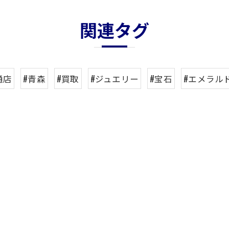
関連タグ
通店
#青森
#買取
#ジュエリー
#宝石
#エメラル