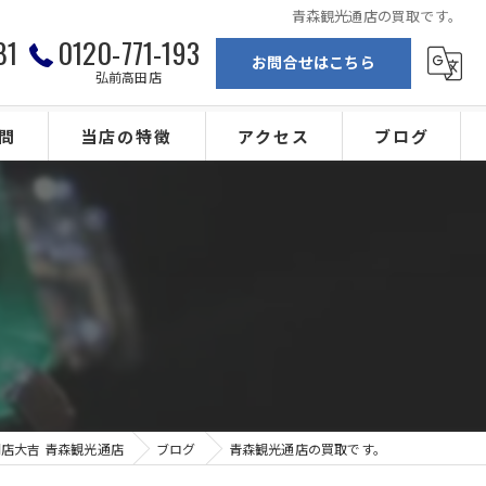
青森観光通店の買取です。
81
0120-771-193
お問合せはこちら
弘前高田店
問
当店の特徴
アクセス
ブログ
弘前の買取
買取専門店大吉 青森観光通店
ブランド
買取専門店大吉 弘前高田店
。
金
カメラ
ジュエリー
店大吉 青森観光通店
ブログ
青森観光通店の買取です。