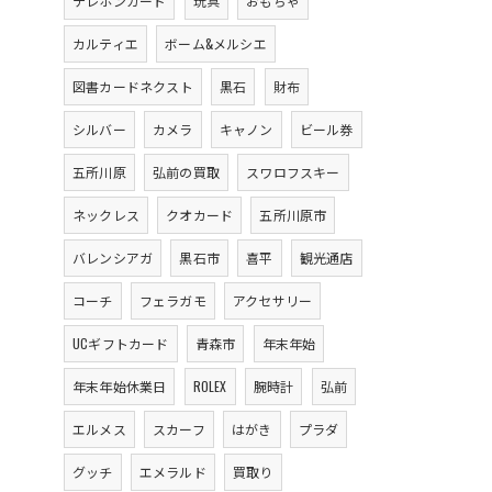
テレホンカード
玩具
おもちゃ
カルティエ
ボーム&メルシエ
図書カードネクスト
黒石
財布
シルバー
カメラ
キャノン
ビール券
五所川原
弘前の買取
スワロフスキー
ネックレス
クオカード
五所川原市
バレンシアガ
黒石市
喜平
観光通店
コーチ
フェラガモ
アクセサリー
UCギフトカード
青森市
年末年始
年末年始休業日
ROLEX
腕時計
弘前
エルメス
スカーフ
はがき
プラダ
グッチ
エメラルド
買取り