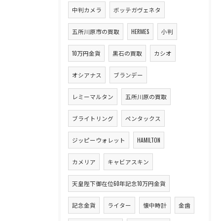
中判カメラ
ボッテガヴェネタ
五所川原市の買取
HERMES
小判
10万円金貨
黒石の買取
カシオ
オシアナス
ブランデー
レミーマルタン
五所川原の買取
ブライトリング
ペンタックス
ジッピーウォレット
HAMILTON
カメリア
キャビアスキン
天皇陛下御在位60年記念10万円金貨
記念金貨
ライター
懐中時計
金歯