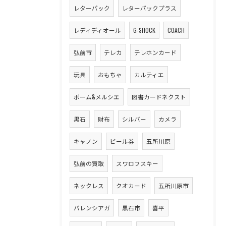
レターパック
レターパックプラス
レディディオール
G-SHOCK
COACH
弘前市
テレカ
テレホンカード
玩具
おもちゃ
カルティエ
ボーム&メルシエ
図書カードネクスト
黒石
財布
シルバー
カメラ
キャノン
ビール券
五所川原
弘前の買取
スワロフスキー
ネックレス
クオカード
五所川原市
バレンシアガ
黒石市
喜平