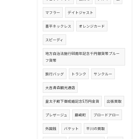
マフラー
デイトジャスト
喜平ネックレス
オレンジカード
スピーディ
地方自治法施行60周年記念千円銀貨幣プルー
フ貨幣
旅行バッグ
トランク
サンクルー
大吉青森観光通店
皇太子殿下御成婚記念5万円金貨
出張買取
プレザージュ
藤崎町
ブロードアロー
外国銭
バケット
平川の買取