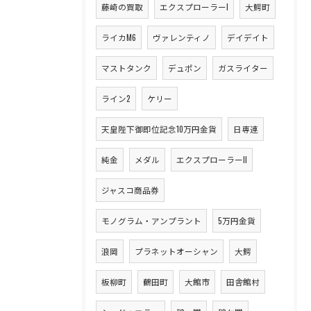
藤崎の買取
エクスプローラーI
大鰐町
ライカM6
ヴァレンティノ
デイデイト
マストタンク
デュポン
ガスライター
ライン2
ケリー
天皇陛下御即位記念10万円金貨
日専連
純金
メダル
エクスプローラーII
ジャスコ商品券
モノグラム・アンプラント
5万円金貨
浪岡
プラネットオーシャン
大鰐
板柳町
鶴田町
大館市
田舎館村