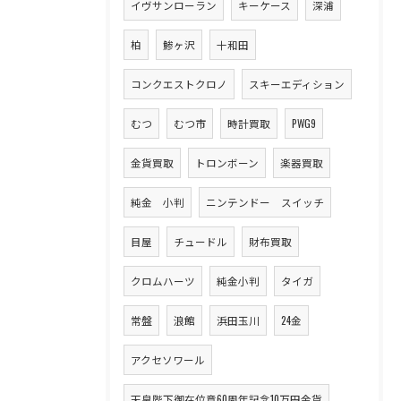
イヴサンローラン
キーケース
深浦
柏
鯵ヶ沢
十和田
コンクエストクロノ
スキーエディション
むつ
むつ市
時計買取
PWG9
金貨買取
トロンボーン
楽器買取
純金 小判
ニンテンドー スイッチ
目屋
チュードル
財布買取
クロムハーツ
純金小判
タイガ
常盤
浪館
浜田玉川
24金
アクセソワール
天皇陛下御在位意60周年記念10万円金貨