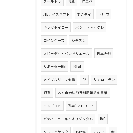
フールトゥ
18金
ロエベ
JTBナイスギフト
ネクタイ
平川市
キングセイコー
ポシェット・クレ
コインケース
シチズン
スピーディ・バンドリエール
日本古銭
リポーターGM
LOEWE
メイプルリーフ金貨
J12
サンローラン
銀貨
地方自治法施行60周年記念貨幣
インゴット
VJAギフトカード
バティニョール・オリゾンタル
IWC
リュックサック
長財布
アルマ
銀