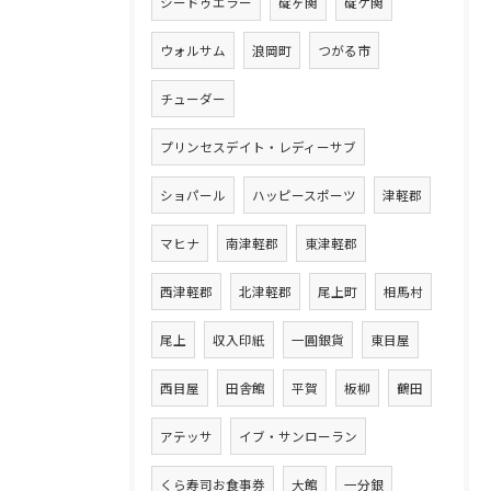
シードゥエラー
碇ヶ関
碇ケ関
ウォルサム
浪岡町
つがる市
チューダー
プリンセスデイト・レディーサブ
ショパール
ハッピースポーツ
津軽郡
マヒナ
南津軽郡
東津軽郡
西津軽郡
北津軽郡
尾上町
相馬村
尾上
収入印紙
一圓銀貨
東目屋
西目屋
田舎館
平賀
板柳
鶴田
アテッサ
イブ・サンローラン
くら寿司お食事券
大館
一分銀