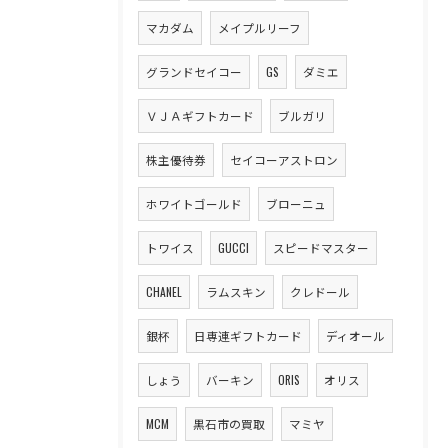
マカダム
メイプルリーフ
グランドセイコー
GS
ダミエ
ＶＪＡギフトカード
ブルガリ
株主優待券
セイコーアストロン
ホワイトゴールド
ブローニュ
トワイス
GUCCI
スピードマスター
CHANEL
ラムスキン
クレドール
銀杯
日専連ギフトカード
ディオール
しょう
バーキン
ORIS
オリス
MCM
黒石市の買取
マミヤ