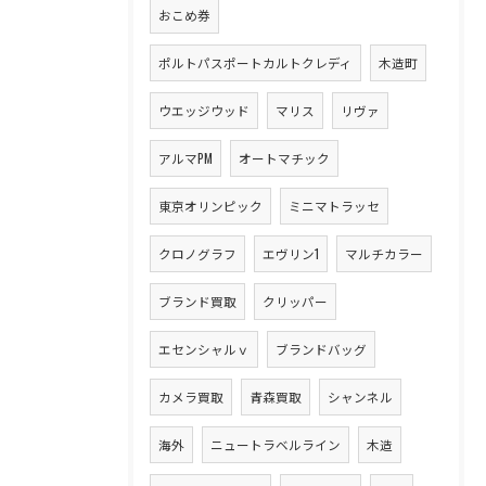
おこめ券
ポルトパスポートカルトクレディ
木造町
ウエッジウッド
マリス
リヴァ
アルマPM
オートマチック
東京オリンピック
ミニマトラッセ
クロノグラフ
エヴリン1
マルチカラー
ブランド買取
クリッパー
エセンシャルｖ
ブランドバッグ
カメラ買取
青森買取
シャンネル
海外
ニュートラベルライン
木造