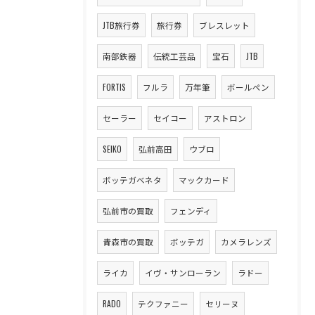
JTB旅行券
旅行券
ブレスレット
南部鉄器
伝統工芸品
宝石
JTB
FORTIS
フルラ
万年筆
ボールペン
セーラー
セイコー
アストロン
SEIKO
弘前高田
ウブロ
ボッテガベネタ
マックカード
弘前市の買取
フェンディ
青森市の買取
ボッテガ
カメラレンズ
ライカ
イヴ・サンローラン
ラドー
RADO
テクファニー
セリーヌ