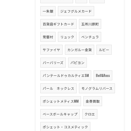
一朱銀
ジェフグルメカード
百貨店ギフトカード
五所川原町
常磐村
リュック
ベンチュラ
サファイヤ
カンガルー金貨
ルビー
バーバリーズ
パピヨン
パンテールドゥカルティエSM
Bell&Ross
パール ネックレス
モノグラムリバース
ポシェットメティスMM
金券買取
ベースボールキャップ
クロエ
ポシェット・コスメティック