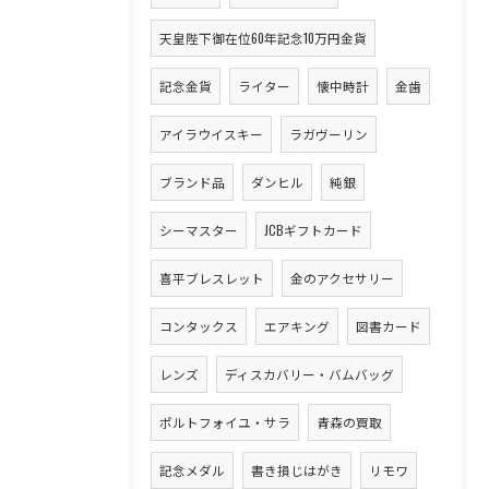
天皇陛下御在位60年記念10万円金貨
記念金貨
ライター
懐中時計
金歯
アイラウイスキー
ラガヴーリン
ブランド品
ダンヒル
純銀
シーマスター
JCBギフトカード
喜平ブレスレット
金のアクセサリー
コンタックス
エアキング
図書カード
レンズ
ディスカバリー・バムバッグ
ポルトフォイユ・サラ
青森の買取
記念メダル
書き損じはがき
リモワ