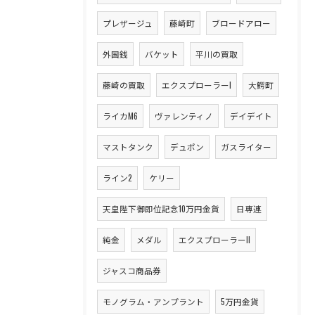
プレザージュ
藤崎町
ブロードアロー
外国銭
バケット
平川の買取
藤崎の買取
エクスプローラーI
大鰐町
ライカM6
ヴァレンティノ
デイデイト
マストタンク
デュポン
ガスライター
ライン2
ケリー
天皇陛下御即位記念10万円金貨
日専連
純金
メダル
エクスプローラーII
ジャスコ商品券
モノグラム・アンプラント
5万円金貨