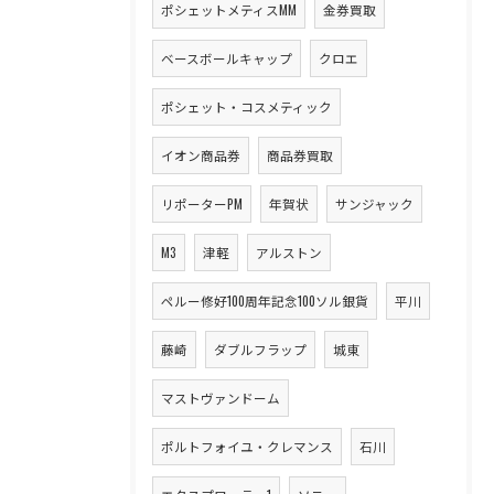
ポシェットメティスMM
金券買取
ベースボールキャップ
クロエ
ポシェット・コスメティック
イオン商品券
商品券買取
リポーターPM
年賀状
サンジャック
M3
津軽
アルストン
ペルー修好100周年記念100ソル銀貨
平川
藤崎
ダブルフラップ
城東
マストヴァンドーム
ポルトフォイユ・クレマンス
石川