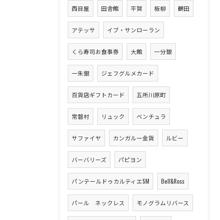
西目屋
田舎館
平賀
板柳
鶴田
アテッサ
イブ・サンローラン
くら寿司お食事券
大館
一分銀
一朱銀
ジェフグルメカード
百貨店ギフトカード
五所川原町
常磐村
リュック
ベンチュラ
サファイヤ
カンガルー金貨
ルビー
バーバリーズ
パピヨン
パンテールドゥカルティエSM
Bell&Ross
パール ネックレス
モノグラムリバース