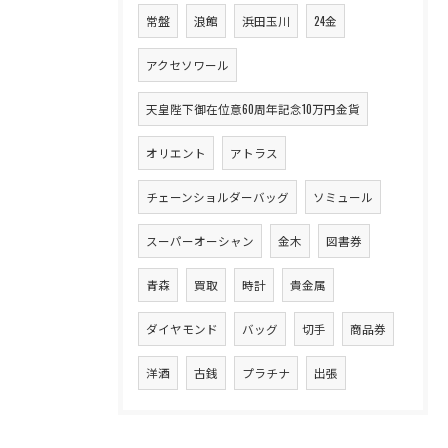
常盤
浪館
浜田玉川
24金
アクセソワール
天皇陛下御在位意60周年記念10万円金貨
オリエント
アトラス
チェーンショルダーバッグ
ソミュール
スーパーオーシャン
金木
図書券
青森
買取
時計
貴金属
ダイヤモンド
バッグ
切手
商品券
洋酒
古銭
プラチナ
出張