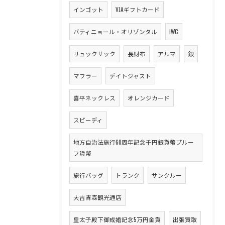
インゴット
VJAギフトカード
バティニョール・オリゾンタル
IWC
リュックサック
長財布
アルマ
銀
マフラー
デイトジャスト
喜平ネックレス
オレンジカード
スピーディ
地方自治法施行60周年記念千円銀貨幣プルー
フ貨幣
旅行バッグ
トランク
サンクルー
大吉青森観光通店
皇太子殿下御成婚記念5万円金貨
出張買取