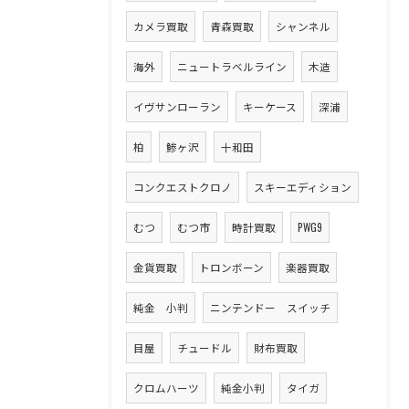
カメラ買取
青森買取
シャンネル
海外
ニュートラベルライン
木造
イヴサンローラン
キーケース
深浦
柏
鯵ヶ沢
十和田
コンクエストクロノ
スキーエディション
むつ
むつ市
時計買取
PWG9
金貨買取
トロンボーン
楽器買取
純金 小判
ニンテンドー スイッチ
目屋
チュードル
財布買取
クロムハーツ
純金小判
タイガ