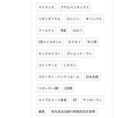
マトラッセ
アサヒペンタックス
リダンダイヤル
ロンジン
オリンパス
フールトゥ
18金
ロエベ
JTBナイスギフト
ネクタイ
平川市
キングセイコー
ポシェット・クレ
コインケース
シチズン
スピーディ・バンドリエール
日本古銭
リポーターGM
LOEWE
メイプルリーフ金貨
J12
サンローラン
銀貨
地方自治法施行60周年記念貨幣