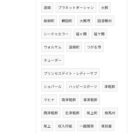
浪岡
プラネットオーシャン
大鰐
板柳町
鶴田町
大館市
田舎館村
シードゥエラー
碇ヶ関
碇ケ関
ウォルサム
浪岡町
つがる市
チューダー
プリンセスデイト・レディーサブ
ショパール
ハッピースポーツ
津軽郡
マヒナ
南津軽郡
東津軽郡
西津軽郡
北津軽郡
尾上町
相馬村
尾上
収入印紙
一圓銀貨
東目屋