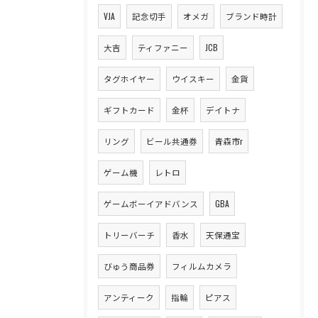
VJA
記念切手
オメガ
ブランド時計
大吉
ティファニー
JCB
タグホイヤー
ウイスキー
金貨
ギフトカード
金杯
デイトナ
リング
ビール共通券
青森市r
ゲーム機
レトロ
ゲームボーイアドバンス
GBA
トリーバーチ
香水
天保通宝
びゅう商品券
フィルムカメラ
アンティーク
指輪
ピアス