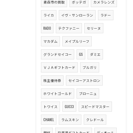
青森市の買取
ボッテガ
カメラレンズ
ライカ
イヴ・サンローラン
ラドー
RADO
テクファニー
セリーヌ
マカダム
メイプルリーフ
グランドセイコー
GS
ダミエ
ＶＪＡギフトカード
ブルガリ
株主優待券
セイコーアストロン
ホワイトゴールド
ブローニュ
トワイス
GUCCI
スピードマスター
CHANEL
ラムスキン
クレドール
銀杯
日専連ギフトカード
ディオール