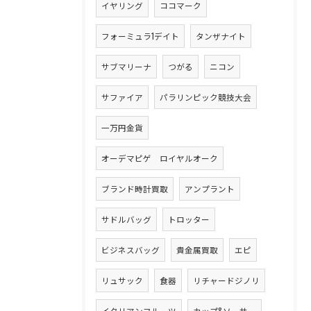
イヤリング
ココマーク
フォーミュラ1デイト
タンザナイト
サブマリーナ
つがる
ニコン
サファイア
パラリンピック競技大会
一万円金貨
オーデマピゲ ロイヤルオーク
ブランド時計買取
アンプラント
サドルバッグ
トロッター
ビジネスバッグ
貴金属買取
エピ
リュサック
食器
リチャードジノリ
イタリアンフルーツ
カップ&ソーサー