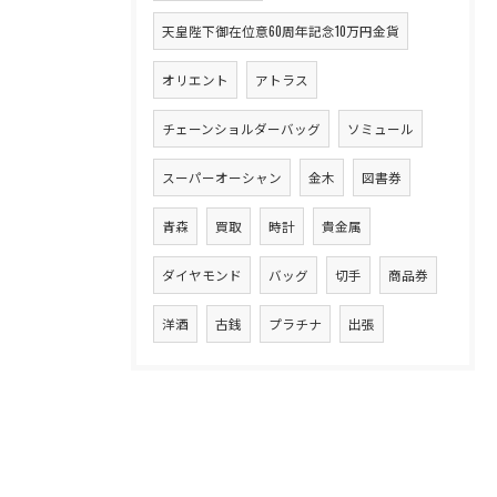
天皇陛下御在位意60周年記念10万円金貨
オリエント
アトラス
チェーンショルダーバッグ
ソミュール
スーパーオーシャン
金木
図書券
青森
買取
時計
貴金属
ダイヤモンド
バッグ
切手
商品券
洋酒
古銭
プラチナ
出張