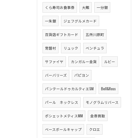
くら寿司お食事券
大館
一分銀
一朱銀
ジェフグルメカード
百貨店ギフトカード
五所川原町
常磐村
リュック
ベンチュラ
サファイヤ
カンガルー金貨
ルビー
バーバリーズ
パピヨン
パンテールドゥカルティエSM
Bell&Ross
パール ネックレス
モノグラムリバース
ポシェットメティスMM
金券買取
ベースボールキャップ
クロエ