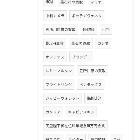
MCM
黒石市の買取
マミヤ
中判カメラ
ボッテガヴェネタ
五所川原市の買取
HERMES
小判
10万円金貨
黒石の買取
カシオ
オシアナス
ブランデー
レミーマルタン
五所川原の買取
ブライトリング
ペンタックス
ジッピーウォレット
HAMILTON
カメリア
キャビアスキン
天皇陛下御在位60年記念10万円金貨
記念金貨
ライター
懐中時計
金歯