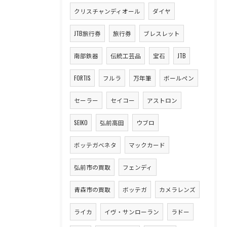
クリスチャンディオール
ダイヤ
JTB旅行券
旅行券
ブレスレット
南部鉄器
伝統工芸品
宝石
JTB
FORTIS
フルラ
万年筆
ボールペン
セーラー
セイコー
アストロン
SEIKO
弘前高田
ウブロ
ボッテガベネタ
マックカード
弘前市の買取
フェンディ
青森市の買取
ボッテガ
カメラレンズ
ライカ
イヴ・サンローラン
ラドー