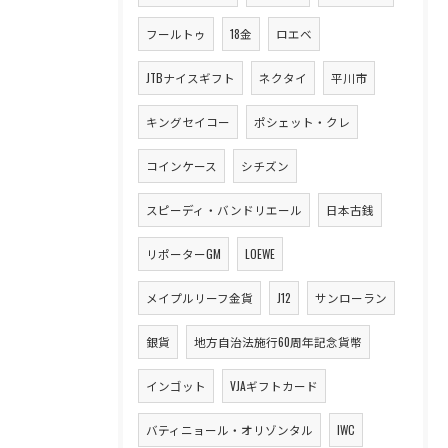
フールトゥ
18金
ロエベ
JTBナイスギフト
ネクタイ
平川市
キングセイコー
ポシェット・クレ
コインケース
シチズン
スピーディ・バンドリエール
日本古銭
リポーターGM
LOEWE
メイプルリーフ金貨
J12
サンローラン
銀貨
地方自治法施行60周年記念貨幣
インゴット
VJAギフトカード
バティニョール・オリゾンタル
IWC