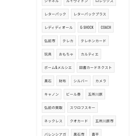
シャネル
ルイヴィトン
ロレックス
レターパック
レターパックプラス
レディディオール
G-SHOCK
COACH
弘前市
テレカ
テレホンカード
玩具
おもちゃ
カルティエ
ボーム&メルシエ
図書カードネクスト
黒石
財布
シルバー
カメラ
キャノン
ビール券
五所川原
弘前の買取
スワロフスキー
ネックレス
クオカード
五所川原市
バレンシアガ
黒石市
喜平