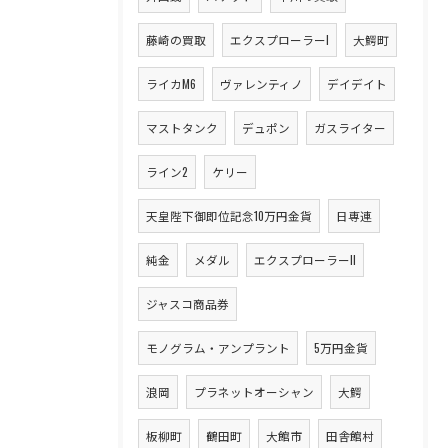
藤崎の買取
エクスプローラーI
大鰐町
ライカM6
ヴァレンティノ
デイデイト
マストタンク
デュポン
ガスライター
ライン2
ケリー
天皇陛下御即位記念10万円金貨
日専連
純金
メダル
エクスプローラーII
ジャスコ商品券
モノグラム・アンプラント
5万円金貨
浪岡
プラネットオーシャン
大鰐
板柳町
鶴田町
大館市
田舎館村