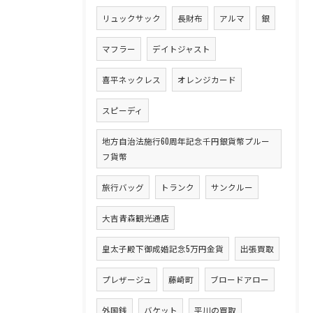
リュックサック
長財布
アルマ
銀
マフラー
デイトジャスト
喜平ネックレス
オレンジカード
スピーディ
地方自治法施行60周年記念千円銀貨幣プルー
フ貨幣
旅行バッグ
トランク
サンクルー
大吉青森観光通店
皇太子殿下御成婚記念5万円金貨
出張買取
プレザージュ
藤崎町
ブロードアロー
外国銭
バケット
平川の買取