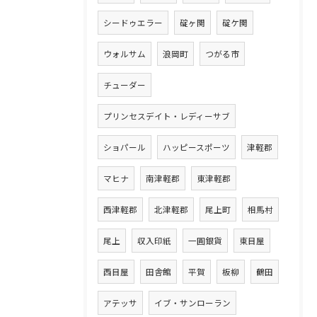
シードゥエラー
碇ヶ関
碇ケ関
ウォルサム
浪岡町
つがる市
チューダー
プリンセスデイト・レディーサブ
ショパール
ハッピースポーツ
津軽郡
マヒナ
南津軽郡
東津軽郡
西津軽郡
北津軽郡
尾上町
相馬村
尾上
収入印紙
一圓銀貨
東目屋
西目屋
田舎館
平賀
板柳
鶴田
アテッサ
イブ・サンローラン