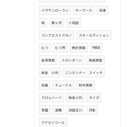
イヴサンローラン
キーケース
深浦
柏
鯵ヶ沢
十和田
コンクエストクロノ
スキーエディション
むつ
むつ市
時計買取
PWG9
金貨買取
トロンボーン
楽器買取
純金 小判
ニンテンドー スイッチ
目屋
チュードル
財布買取
クロムハーツ
純金小判
タイガ
常盤
浪館
浜田玉川
24金
アクセソワール