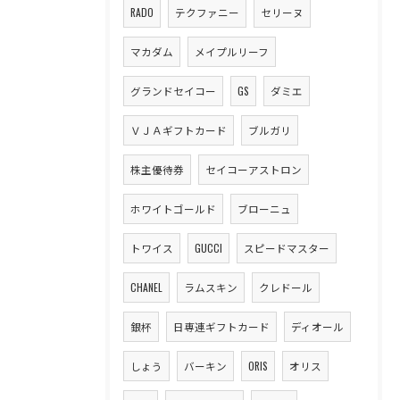
RADO
テクファニー
セリーヌ
マカダム
メイプルリーフ
グランドセイコー
GS
ダミエ
ＶＪＡギフトカード
ブルガリ
株主優待券
セイコーアストロン
ホワイトゴールド
ブローニュ
トワイス
GUCCI
スピードマスター
CHANEL
ラムスキン
クレドール
銀杯
日専連ギフトカード
ディオール
しょう
バーキン
ORIS
オリス