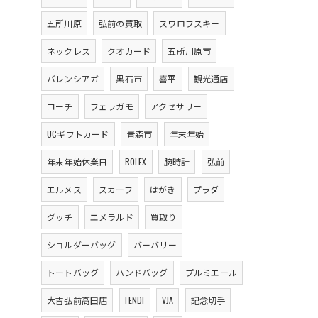
五所川原
弘前の買取
スワロフスキー
ネックレス
クオカード
五所川原市
バレンシアガ
黒石市
喜平
観光通店
コーチ
フェラガモ
アクセサリー
UCギフトカード
青森市
年末年始
年末年始休業日
ROLEX
腕時計
弘前
エルメス
スカーフ
はがき
プラダ
グッチ
エメラルド
買取り
ショルダーバッグ
バーバリー
トートバッグ
ハンドバッグ
プルミエール
大吉弘前高田店
FENDI
VJA
記念切手