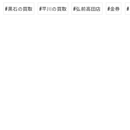
#黒石の買取
#平川の買取
#弘前高田店
#金券