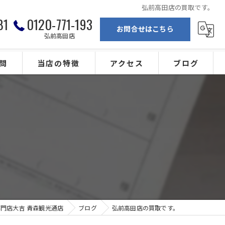
弘前高田店の買取です。
81
0120-771-193
お問合せはこちら
弘前高田店
問
当店の特徴
アクセス
ブログ
弘前の買取
買取専門店大吉 青森観光通店
ブランド
買取専門店大吉 弘前高田店
。
金
カメラ
ジュエリー
門店大吉 青森観光通店
ブログ
弘前高田店の買取です。