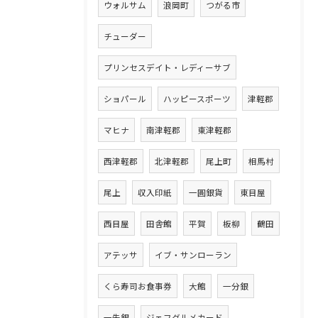
ウォルサム
浪岡町
つがる市
チューダー
プリンセスデイト・レディーサブ
ショパール
ハッピースポーツ
津軽郡
マヒナ
南津軽郡
東津軽郡
西津軽郡
北津軽郡
尾上町
相馬村
尾上
収入印紙
一圓銀貨
東目屋
西目屋
田舎館
平賀
板柳
鶴田
アテッサ
イブ・サンローラン
くら寿司お食事券
大館
一分銀
一朱銀
ジェフグルメカード