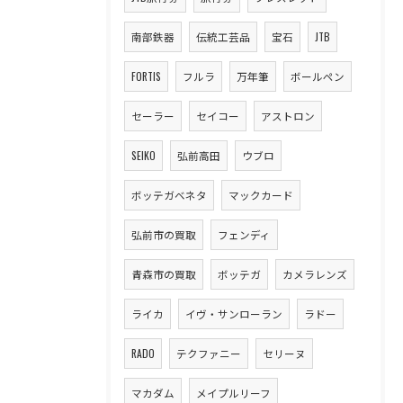
南部鉄器
伝統工芸品
宝石
JTB
FORTIS
フルラ
万年筆
ボールペン
セーラー
セイコー
アストロン
SEIKO
弘前高田
ウブロ
ボッテガベネタ
マックカード
弘前市の買取
フェンディ
青森市の買取
ボッテガ
カメラレンズ
ライカ
イヴ・サンローラン
ラドー
RADO
テクファニー
セリーヌ
マカダム
メイプルリーフ