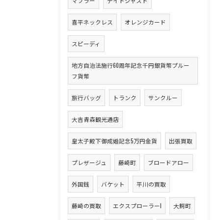
マフラー
デイトジャスト
喜平ネックレス
オレンジカード
スピーディ
地方自治法施行60周年記念千円銀貨幣プルー
フ貨幣
旅行バッグ
トランク
サンクルー
大吉青森観光通店
皇太子殿下御成婚記念5万円金貨
出張買取
プレザージュ
藤崎町
ブロードアロー
外国銭
バケット
平川の買取
藤崎の買取
エクスプローラーI
大鰐町