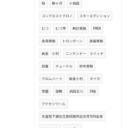
柏
鯵ヶ沢
十和田
コンクエストクロノ
スキーエディション
むつ
むつ市
時計買取
PWG9
金貨買取
トロンボーン
楽器買取
純金 小判
ニンテンドー スイッチ
目屋
チュードル
財布買取
クロムハーツ
純金小判
タイガ
常盤
浪館
浜田玉川
24金
アクセソワール
天皇陛下御在位意60周年記念10万円金貨