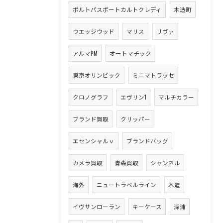
ポルトパスポートカルトクレディ
木造町
ウエッジウッド
マリス
リヴァ
アルマPM
オートマチック
東京オリンピック
ミニマトラッセ
クロノグラフ
エヴリン1
マルチカラー
ブランド買取
クリッパー
エセンシャルｖ
ブランドバッグ
カメラ買取
青森買取
シャンネル
海外
ニュートラベルライン
木造
イヴサンローラン
キーケース
深浦