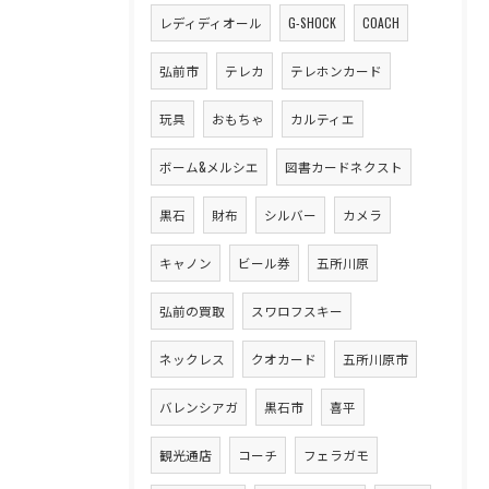
レディディオール
G-SHOCK
COACH
弘前市
テレカ
テレホンカード
玩具
おもちゃ
カルティエ
ボーム&メルシエ
図書カードネクスト
黒石
財布
シルバー
カメラ
キャノン
ビール券
五所川原
弘前の買取
スワロフスキー
ネックレス
クオカード
五所川原市
バレンシアガ
黒石市
喜平
観光通店
コーチ
フェラガモ