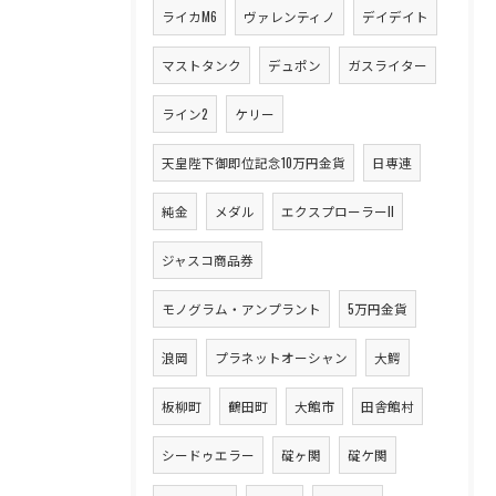
ライカM6
ヴァレンティノ
デイデイト
マストタンク
デュポン
ガスライター
ライン2
ケリー
天皇陛下御即位記念10万円金貨
日専連
純金
メダル
エクスプローラーII
ジャスコ商品券
モノグラム・アンプラント
5万円金貨
浪岡
プラネットオーシャン
大鰐
板柳町
鶴田町
大館市
田舎館村
シードゥエラー
碇ヶ関
碇ケ関