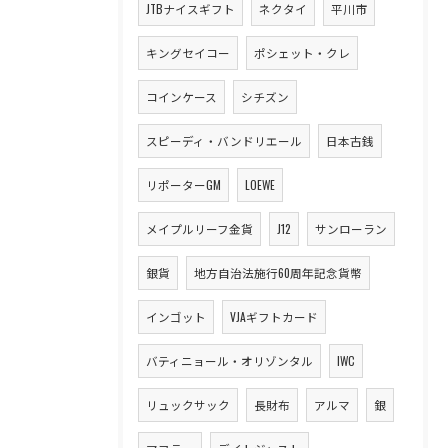
JTBナイスギフト
ネクタイ
平川市
キングセイコー
ポシェット・クレ
コインケース
シチズン
スピーディ・バンドリエール
日本古銭
リポーターGM
LOEWE
メイプルリーフ金貨
J12
サンローラン
銀貨
地方自治法施行60周年記念貨幣
インゴット
VJAギフトカード
バティニョール・オリゾンタル
IWC
リュックサック
長財布
アルマ
銀