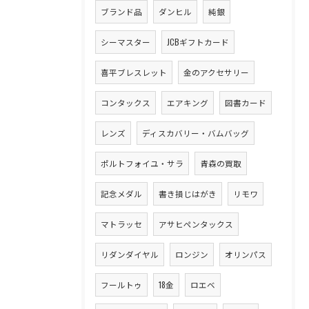
ブランド品
ダンヒル
純銀
シーマスター
JCBギフトカード
喜平ブレスレット
金のアクセサリー
コンタックス
エアキング
図書カード
レンズ
ディスカバリー・バムバッグ
ポルトフォイユ・サラ
青森の買取
記念メダル
書き損じはがき
リモワ
マトラッセ
アサヒペンタックス
リダンダイヤル
ロンジン
オリンパス
フールトゥ
18金
ロエベ