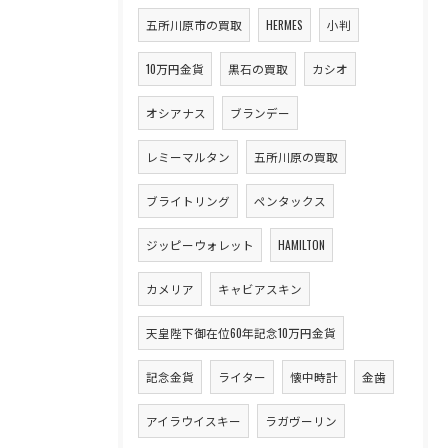
五所川原市の買取
HERMES
小判
10万円金貨
黒石の買取
カシオ
オシアナス
ブランデー
レミーマルタン
五所川原の買取
ブライトリング
ペンタックス
ジッピーウォレット
HAMILTON
カメリア
キャビアスキン
天皇陛下御在位60年記念10万円金貨
記念金貨
ライター
懐中時計
金歯
アイラウイスキー
ラガヴーリン