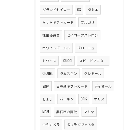
グランドセイコー
GS
ダミエ
ＶＪＡギフトカード
ブルガリ
株主優待券
セイコーアストロン
ホワイトゴールド
ブローニュ
トワイス
GUCCI
スピードマスター
CHANEL
ラムスキン
クレドール
銀杯
日専連ギフトカード
ディオール
しょう
バーキン
ORIS
オリス
MCM
黒石市の買取
マミヤ
中判カメラ
ボッテガヴェネタ