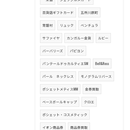
百貨店ギフトカード
五所川原町
常磐村
リュック
ベンチュラ
サファイヤ
カンガルー金貨
ルビー
バーバリーズ
パピヨン
パンテールドゥカルティエSM
Bell&Ross
パール ネックレス
モノグラムリバース
ポシェットメティスMM
金券買取
ベースボールキャップ
クロエ
ポシェット・コスメティック
イオン商品券
商品券買取