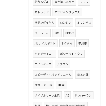
記念メダル
書き損じはがき
リモワ
マトラッセ
アサヒペンタックス
リダンダイヤル
ロンジン
オリンパス
フールトゥ
18金
ロエベ
JTBナイスギフト
ネクタイ
平川市
キングセイコー
ポシェット・クレ
コインケース
シチズン
スピーディ・バンドリエール
日本古銭
リポーターGM
LOEWE
メイプルリーフ金貨
J12
サンローラン
銀貨
地方自治法施行60周年記念貨幣