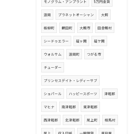
モノグラム・アンプラント
5万円金貨
浪岡
プラネットオーシャン
大鰐
板柳町
鶴田町
大館市
田舎館村
シードゥエラー
碇ヶ関
碇ケ関
ウォルサム
浪岡町
つがる市
チューダー
プリンセスデイト・レディーサブ
ショパール
ハッピースポーツ
津軽郡
マヒナ
南津軽郡
東津軽郡
西津軽郡
北津軽郡
尾上町
相馬村
尾上
収入印紙
一圓銀貨
東目屋