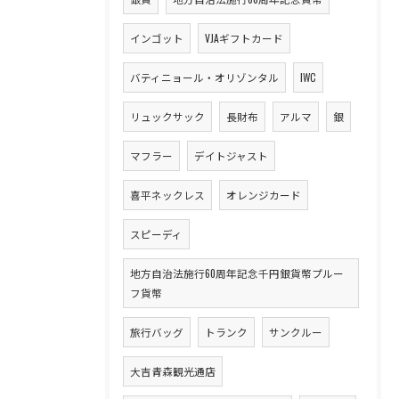
インゴット
VJAギフトカード
バティニョール・オリゾンタル
IWC
リュックサック
長財布
アルマ
銀
マフラー
デイトジャスト
喜平ネックレス
オレンジカード
スピーディ
地方自治法施行60周年記念千円銀貨幣プルー
フ貨幣
旅行バッグ
トランク
サンクルー
大吉青森観光通店