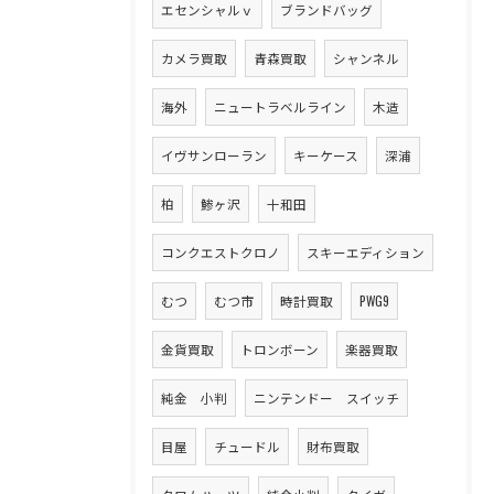
エセンシャルｖ
ブランドバッグ
カメラ買取
青森買取
シャンネル
海外
ニュートラベルライン
木造
イヴサンローラン
キーケース
深浦
柏
鯵ヶ沢
十和田
コンクエストクロノ
スキーエディション
むつ
むつ市
時計買取
PWG9
金貨買取
トロンボーン
楽器買取
純金 小判
ニンテンドー スイッチ
目屋
チュードル
財布買取