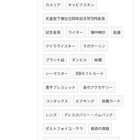
カメリア
キャビアスキン
天皇陛下御在位60年記念10万円金貨
記念金貨
ライター
懐中時計
金歯
アイラウイスキー
ラガヴーリン
ブランド品
ダンヒル
純銀
シーマスター
JCBギフトカード
喜平ブレスレット
金のアクセサリー
コンタックス
エアキング
図書カード
レンズ
ディスカバリー・バムバッグ
ポルトフォイユ・サラ
青森の買取