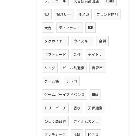
プルミエール
大吉弘前高田店
FENDI
VJA
記念切手
オメガ
ブランド時計
大吉
ティファニー
JCB
タグホイヤー
ウイスキー
金貨
ギフトカード
金杯
デイトナ
リング
ビール共通券
青森市r
ゲーム機
レトロ
ゲームボーイアドバンス
GBA
トリーバーチ
香水
天保通宝
びゅう商品券
フィルムカメラ
アンティーク
指輪
ピアス