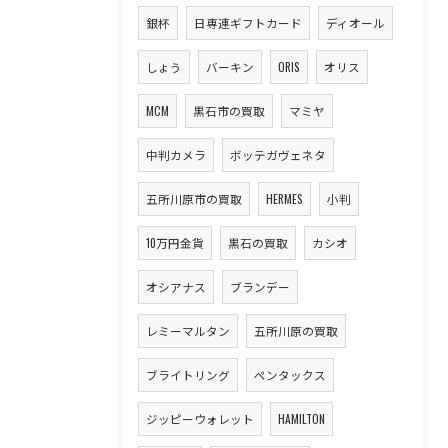
銀杯
日専連ギフトカード
ディオール
しょう
バーキン
ORIS
オリス
MCM
黒石市の買取
マミヤ
中判カメラ
ボッテガヴェネタ
五所川原市の買取
HERMES
小判
10万円金貨
黒石の買取
カシオ
オシアナス
ブランデー
レミーマルタン
五所川原の買取
ブライトリング
ペンタックス
ジッピーウォレット
HAMILTON