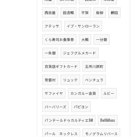
西目屋
田舎館
平賀
板柳
鶴田
アテッサ
イブ・サンローラン
くら寿司お食事券
大館
一分銀
一朱銀
ジェフグルメカード
百貨店ギフトカード
五所川原町
常磐村
リュック
ベンチュラ
サファイヤ
カンガルー金貨
ルビー
バーバリーズ
パピヨン
パンテールドゥカルティエSM
Bell&Ross
パール ネックレス
モノグラムリバース