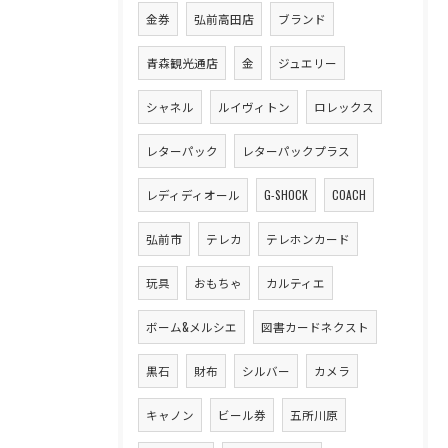
金券
弘前高田店
ブランド
青森観光通店
金
ジュエリー
シャネル
ルイヴィトン
ロレックス
レターパック
レターパックプラス
レディディオール
G-SHOCK
COACH
弘前市
テレカ
テレホンカード
玩具
おもちゃ
カルティエ
ボーム&メルシエ
図書カードネクスト
黒石
財布
シルバー
カメラ
キャノン
ビール券
五所川原