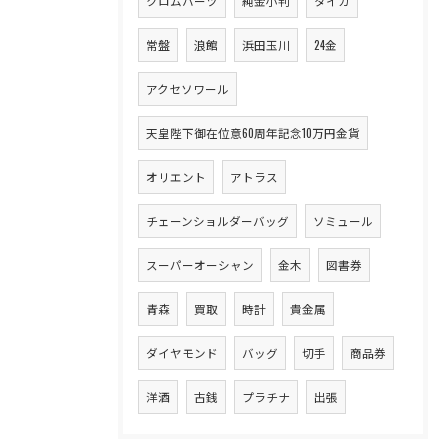
クロムハーツ
純金小判
タイガ
常盤
浪館
浜田玉川
24金
アクセソワール
天皇陛下御在位意60周年記念10万円金貨
オリエント
アトラス
チェーンショルダーバッグ
ソミュール
スーパーオーシャン
金木
図書券
青森
買取
時計
貴金属
ダイヤモンド
バッグ
切手
商品券
洋酒
古銭
プラチナ
出張