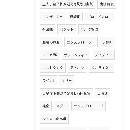
皇太子殿下御成婚記念5万円金貨
出張買取
プレザージュ
藤崎町
ブロードアロー
外国銭
バケット
平川の買取
藤崎の買取
エクスプローラーI
大鰐町
ライカM6
ヴァレンティノ
デイデイト
マストタンク
デュポン
ガスライター
ライン2
ケリー
天皇陛下御即位記念10万円金貨
日専連
純金
メダル
エクスプローラーII
ジャスコ商品券