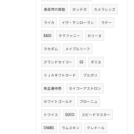
青森市の買取
ボッテガ
カメラレンズ
ライカ
イヴ・サンローラン
ラドー
RADO
テクファニー
セリーヌ
マカダム
メイプルリーフ
グランドセイコー
GS
ダミエ
ＶＪＡギフトカード
ブルガリ
株主優待券
セイコーアストロン
ホワイトゴールド
ブローニュ
トワイス
GUCCI
スピードマスター
CHANEL
ラムスキン
クレドール