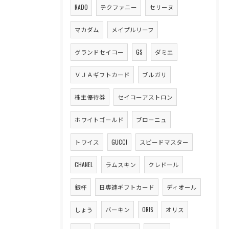
RADO
テクファニー
セリーヌ
マカダム
メイプルリーフ
グランドセイコー
GS
ダミエ
ＶＪＡギフトカード
ブルガリ
株主優待券
セイコーアストロン
ホワイトゴールド
ブローニュ
トワイス
GUCCI
スピードマスター
CHANEL
ラムスキン
クレドール
銀杯
日専連ギフトカード
ディオール
しょう
バーキン
ORIS
オリス