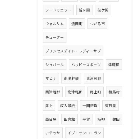
シードゥエラー
碇ヶ関
碇ケ関
ウォルサム
浪岡町
つがる市
チューダー
プリンセスデイト・レディーサブ
ショパール
ハッピースポーツ
津軽郡
マヒナ
南津軽郡
東津軽郡
西津軽郡
北津軽郡
尾上町
相馬村
尾上
収入印紙
一圓銀貨
東目屋
西目屋
田舎館
平賀
板柳
鶴田
アテッサ
イブ・サンローラン