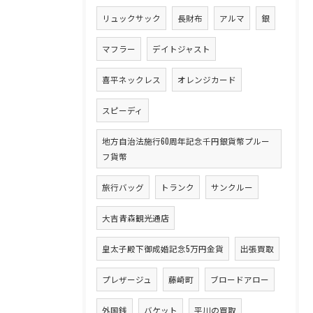
リュックサック
長財布
アルマ
銀
マフラー
デイトジャスト
喜平ネックレス
オレンジカード
スピーディ
地方自治法施行60周年記念千円銀貨幣プルー
フ貨幣
旅行バッグ
トランク
サンクルー
大吉青森観光通店
皇太子殿下御成婚記念5万円金貨
出張買取
プレザージュ
藤崎町
ブロードアロー
外国銭
バケット
平川の買取