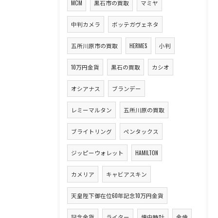
MCM
黒石市の買取
マミヤ
中判カメラ
ボッテガヴェネタ
五所川原市の買取
HERMES
小判
10万円金貨
黒石の買取
カシオ
オシアナス
ブランデー
レミーマルタン
五所川原の買取
ブライトリング
ペンタックス
ジッピーウォレット
HAMILTON
カメリア
キャビアスキン
天皇陛下御在位60年記念10万円金貨
記念金貨
ライター
懐中時計
金歯