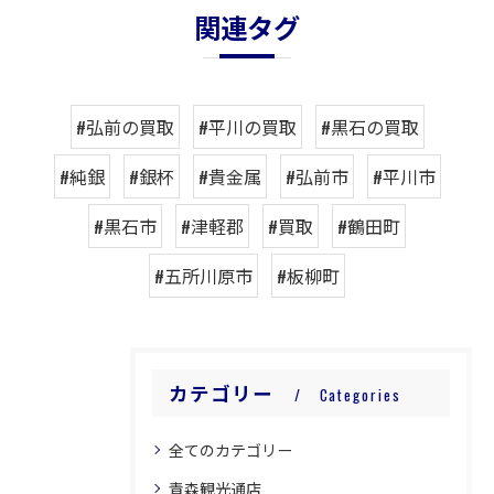
関連タグ
#弘前の買取
#平川の買取
#黒石の買取
#純銀
#銀杯
#貴金属
#弘前市
#平川市
#黒石市
#津軽郡
#買取
#鶴田町
#五所川原市
#板柳町
カテゴリー
Categories
全てのカテゴリー
青森観光通店