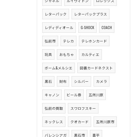
シャネル
ルイヴィトン
ロレックス
レターパック
レターパックプラス
レディディオール
G-SHOCK
COACH
弘前市
テレカ
テレホンカード
玩具
おもちゃ
カルティエ
ボーム&メルシエ
図書カードネクスト
黒石
財布
シルバー
カメラ
キャノン
ビール券
五所川原
弘前の買取
スワロフスキー
ネックレス
クオカード
五所川原市
バレンシアガ
黒石市
喜平