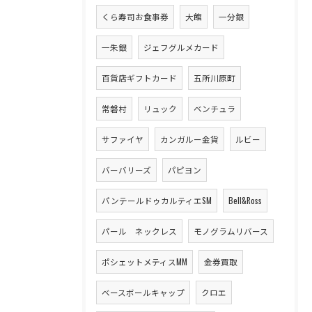
くら寿司お食事券
大館
一分銀
一朱銀
ジェフグルメカード
百貨店ギフトカード
五所川原町
常磐村
リュック
ベンチュラ
サファイヤ
カンガルー金貨
ルビー
バーバリーズ
パピヨン
パンテールドゥカルティエSM
Bell&Ross
パール ネックレス
モノグラムリバース
ポシェットメティスMM
金券買取
ベースボールキャップ
クロエ