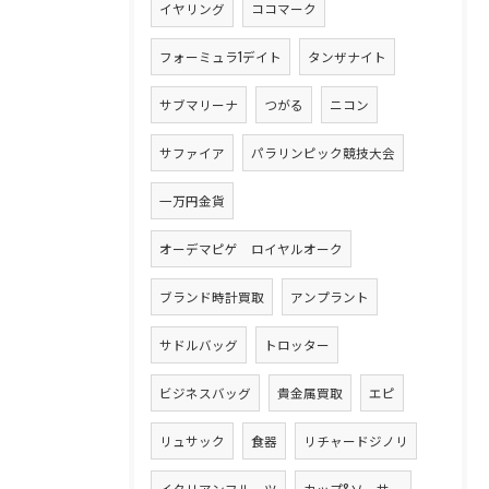
イヤリング
ココマーク
フォーミュラ1デイト
タンザナイト
サブマリーナ
つがる
ニコン
サファイア
パラリンピック競技大会
一万円金貨
オーデマピゲ ロイヤルオーク
ブランド時計買取
アンプラント
サドルバッグ
トロッター
ビジネスバッグ
貴金属買取
エピ
リュサック
食器
リチャードジノリ
イタリアンフルーツ
カップ&ソーサー