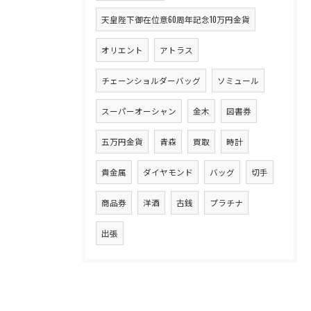
天皇陛下御在位意60周年記念10万円金貨
オリエント
アトラス
チェーンショルダーバッグ
ソミュール
スーパーオーシャン
金木
図書券
五万円金貨
青森
買取
時計
貴金属
ダイヤモンド
バッグ
切手
商品券
洋酒
古銭
プラチナ
出張