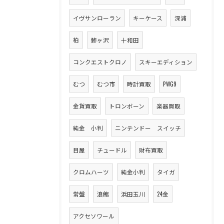
イヴサンローラン
キーケース
深浦
柏
鯵ヶ沢
十和田
コンクエストクロノ
スキーエディション
むつ
むつ市
時計買取
PWG9
金貨買取
トロンボーン
楽器買取
純金 小判
ニンテンドー スイッチ
目屋
チュードル
財布買取
クロムハーツ
純金小判
タイガ
常盤
浪館
浜田玉川
24金
アクセソワール