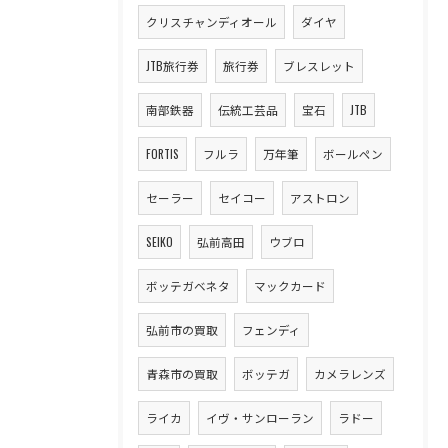
クリスチャンディオール
ダイヤ
JTB旅行券
旅行券
ブレスレット
南部鉄器
伝統工芸品
宝石
JTB
FORTIS
フルラ
万年筆
ボールペン
セーラー
セイコー
アストロン
SEIKO
弘前高田
ウブロ
ボッテガベネタ
マックカード
弘前市の買取
フェンディ
青森市の買取
ボッテガ
カメラレンズ
ライカ
イヴ・サンローラン
ラドー