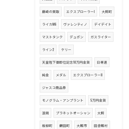
藤崎の買取
エクスプローラーI
大鰐町
ライカM6
ヴァレンティノ
デイデイト
マストタンク
デュポン
ガスライター
ライン2
ケリー
天皇陛下御即位記念10万円金貨
日専連
純金
メダル
エクスプローラーII
ジャスコ商品券
モノグラム・アンプラント
5万円金貨
浪岡
プラネットオーシャン
大鰐
板柳町
鶴田町
大館市
田舎館村