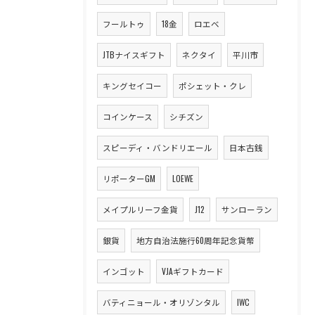
フールトゥ
18金
ロエベ
JTBナイスギフト
ネクタイ
平川市
キングセイコー
ポシェット・クレ
コインケース
シチズン
スピーディ・バンドリエール
日本古銭
リポーターGM
LOEWE
メイプルリーフ金貨
J12
サンローラン
銀貨
地方自治法施行60周年記念貨幣
インゴット
VJAギフトカード
バティニョール・オリゾンタル
IWC