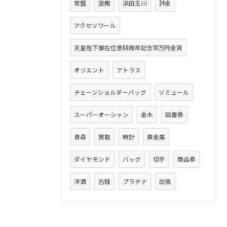
常盤
浪館
浜田玉川
24金
アクセソワール
天皇陛下御在位意60周年記念10万円金貨
オリエント
アトラス
チェーンショルダーバッグ
ソミュール
スーパーオーシャン
金木
図書券
青森
買取
時計
貴金属
ダイヤモンド
バッグ
切手
商品券
洋酒
古銭
プラチナ
出張