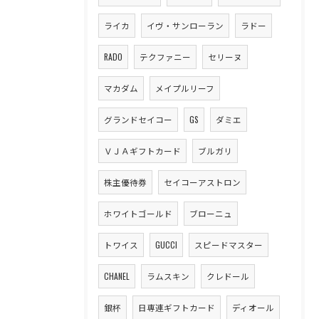
ライカ
イヴ・サンローラン
ラドー
RADO
テクファニー
セリーヌ
マカダム
メイプルリーフ
グランドセイコー
GS
ダミエ
ＶＪＡギフトカード
ブルガリ
株主優待券
セイコーアストロン
ホワイトゴールド
ブローニュ
トワイス
GUCCI
スピードマスター
CHANEL
ラムスキン
クレドール
銀杯
日専連ギフトカード
ディオール