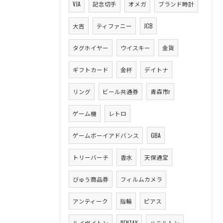
VJA
記念切手
オメガ
ブランド時計
大吉
ティファニー
JCB
タグホイヤー
ウイスキー
金貨
ギフトカード
金杯
デイトナ
リング
ビール共通券
青森市r
ゲーム機
レトロ
ゲームボーイアドバンス
GBA
トリーバーチ
香水
天保通宝
びゅう商品券
フィルムカメラ
アンティーク
指輪
ピアス
ルイヴイトン
PENTAX
ハミルトン