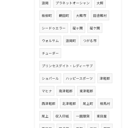
浪岡
プラネットオーシャン
大鰐
板柳町
鶴田町
大館市
田舎館村
シードゥエラー
碇ヶ関
碇ケ関
ウォルサム
浪岡町
つがる市
チューダー
プリンセスデイト・レディーサブ
ショパール
ハッピースポーツ
津軽郡
マヒナ
南津軽郡
東津軽郡
西津軽郡
北津軽郡
尾上町
相馬村
尾上
収入印紙
一圓銀貨
東目屋