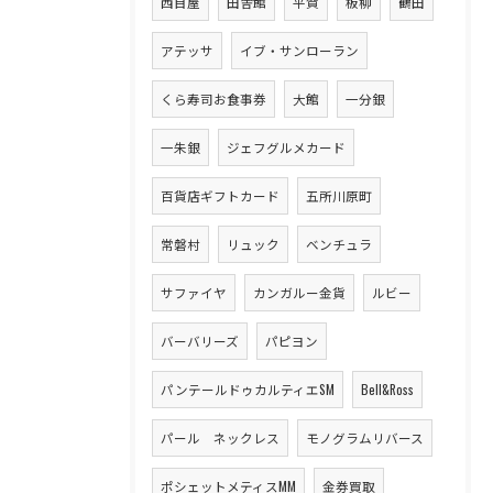
西目屋
田舎館
平賀
板柳
鶴田
アテッサ
イブ・サンローラン
くら寿司お食事券
大館
一分銀
一朱銀
ジェフグルメカード
百貨店ギフトカード
五所川原町
常磐村
リュック
ベンチュラ
サファイヤ
カンガルー金貨
ルビー
バーバリーズ
パピヨン
パンテールドゥカルティエSM
Bell&Ross
パール ネックレス
モノグラムリバース
ポシェットメティスMM
金券買取