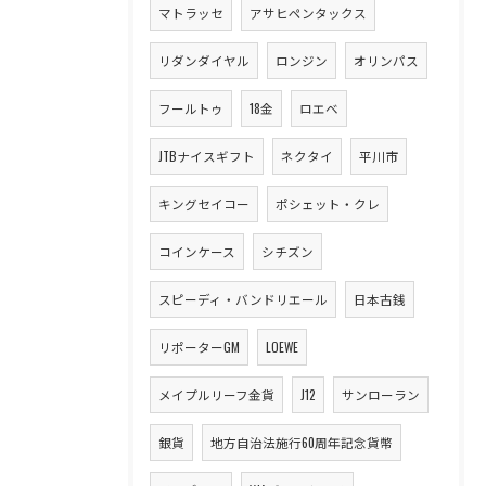
マトラッセ
アサヒペンタックス
リダンダイヤル
ロンジン
オリンパス
フールトゥ
18金
ロエベ
JTBナイスギフト
ネクタイ
平川市
キングセイコー
ポシェット・クレ
コインケース
シチズン
スピーディ・バンドリエール
日本古銭
リポーターGM
LOEWE
メイプルリーフ金貨
J12
サンローラン
銀貨
地方自治法施行60周年記念貨幣