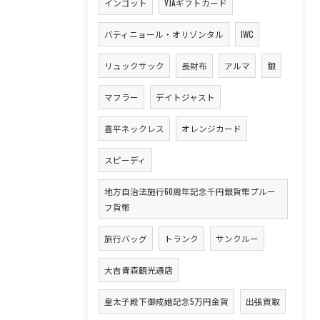
インゴット
VJAギフトカード
バティニョール・オリゾンタル
IWC
リュックサック
長財布
アルマ
銀
マフラー
デイトジャスト
喜平ネックレス
オレンジカード
スピーディ
地方自治法施行60周年記念千円銀貨幣プルー
フ貨幣
旅行バッグ
トランク
サンクルー
大吉青森観光通店
皇太子殿下御成婚記念5万円金貨
出張買取