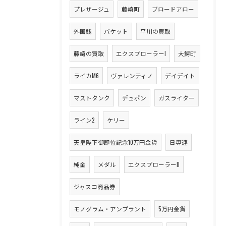
プレザージュ
藤崎町
ブロードアロー
外国銭
バケット
平川の買取
藤崎の買取
エクスプローラーI
大鰐町
ライカM6
ヴァレンティノ
デイデイト
マストタンク
デュポン
ガスライター
ライン2
ケリー
天皇陛下御即位記念10万円金貨
日専連
純金
メダル
エクスプローラーII
ジャスコ商品券
モノグラム・アンプラント
5万円金貨