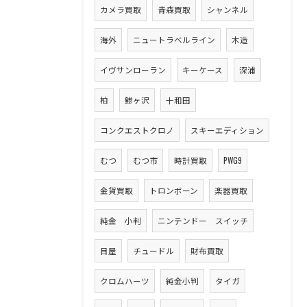
カメラ買取
青森買取
シャンネル
海外
ニュートラベルライン
木造
イヴサンローラン
キーケース
深浦
柏
鯵ヶ沢
十和田
コンクエストクロノ
スキーエディション
むつ
むつ市
時計買取
PWG9
金貨買取
トロンボーン
楽器買取
純金 小判
ニンテンドー スイッチ
目屋
チュードル
財布買取
クロムハーツ
純金小判
タイガ