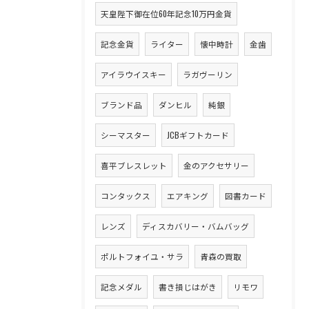
天皇陛下御在位60年記念10万円金貨
記念金貨
ライター
懐中時計
金歯
アイラウイスキー
ラガヴーリン
ブランド品
ダンヒル
純銀
シーマスター
JCBギフトカード
喜平ブレスレット
金のアクセサリー
コンタックス
エアキング
図書カード
レンズ
ディスカバリー・バムバッグ
ポルトフォイユ・サラ
青森の買取
記念メダル
書き損じはがき
リモワ