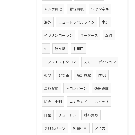
カメラ買取
青森買取
シャンネル
海外
ニュートラベルライン
木造
イヴサンローラン
キーケース
深浦
柏
鯵ヶ沢
十和田
コンクエストクロノ
スキーエディション
むつ
むつ市
時計買取
PWG9
金貨買取
トロンボーン
楽器買取
純金 小判
ニンテンドー スイッチ
目屋
チュードル
財布買取
クロムハーツ
純金小判
タイガ