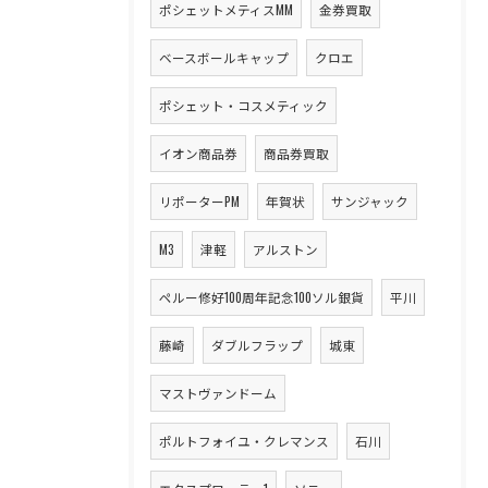
ポシェットメティスMM
金券買取
ベースボールキャップ
クロエ
ポシェット・コスメティック
イオン商品券
商品券買取
リポーターPM
年賀状
サンジャック
M3
津軽
アルストン
ペルー修好100周年記念100ソル銀貨
平川
藤崎
ダブルフラップ
城東
マストヴァンドーム
ポルトフォイユ・クレマンス
石川