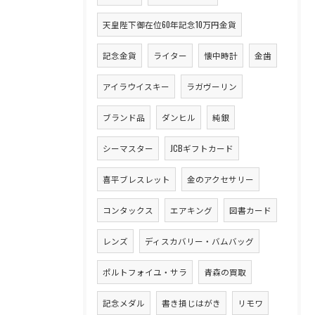
天皇陛下御在位60年記念10万円金貨
記念金貨
ライター
懐中時計
金歯
アイラウイスキー
ラガヴーリン
ブランド品
ダンヒル
純銀
シーマスター
JCBギフトカード
喜平ブレスレット
金のアクセサリー
コンタックス
エアキング
図書カード
レンズ
ディスカバリー・バムバッグ
ポルトフォイユ・サラ
青森の買取
記念メダル
書き損じはがき
リモワ