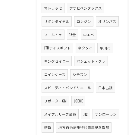
マトラッセ
アサヒペンタックス
リダンダイヤル
ロンジン
オリンパス
フールトゥ
18金
ロエベ
JTBナイスギフト
ネクタイ
平川市
キングセイコー
ポシェット・クレ
コインケース
シチズン
スピーディ・バンドリエール
日本古銭
リポーターGM
LOEWE
メイプルリーフ金貨
J12
サンローラン
銀貨
地方自治法施行60周年記念貨幣