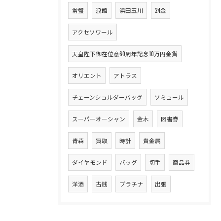
常盤
浪館
浜田玉川
24金
アクセソワール
天皇陛下御在位意60周年記念10万円金貨
オリエント
アトラス
チェーンショルダーバッグ
ソミュール
スーパーオーシャン
金木
図書券
青森
買取
時計
貴金属
ダイヤモンド
バッグ
切手
商品券
洋酒
古銭
プラチナ
出張