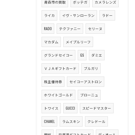
青森市の買取
ボッテガ
カメラレンズ
ライカ
イヴ・サンローラン
ラドー
RADO
テクファニー
セリーヌ
マカダム
メイプルリーフ
グランドセイコー
GS
ダミエ
ＶＪＡギフトカード
ブルガリ
株主優待券
セイコーアストロン
ホワイトゴールド
ブローニュ
トワイス
GUCCI
スピードマスター
CHANEL
ラムスキン
クレドール
銀杯
日専連ギフトカード
ディオール