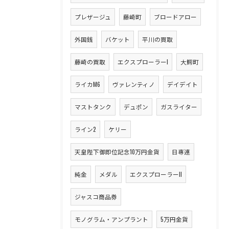
プレザージュ
藤崎町
ブロードアロー
外国銭
バケット
平川の買取
藤崎の買取
エクスプローラーI
大鰐町
ライカM6
ヴァレンティノ
デイデイト
マストタンク
デュポン
ガスライター
ライン2
ケリー
天皇陛下御即位記念10万円金貨
日専連
純金
メダル
エクスプローラーII
ジャスコ商品券
モノグラム・アンプラント
5万円金貨