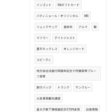
インゴット
VJAギフトカード
バティニョール・オリゾンタル
IWC
リュックサック
長財布
アルマ
銀
マフラー
デイトジャスト
喜平ネックレス
オレンジカード
スピーディ
地方自治法施行60周年記念千円銀貨幣プルー
フ貨幣
旅行バッグ
トランク
サンクルー
大吉青森観光通店
皇太子殿下御成婚記念5万円金貨
出張買取