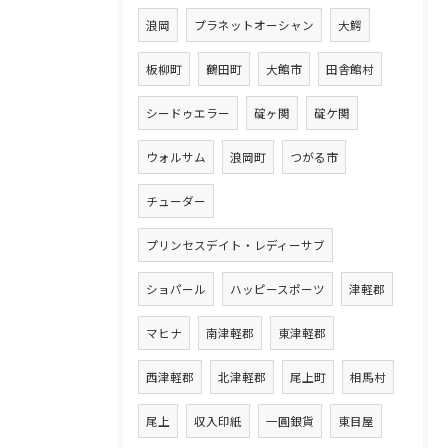
浪岡
プラネットオーシャン
大鰐
板柳町
鶴田町
大館市
田舎館村
シードゥエラー
碇ヶ関
碇ケ関
ウォルサム
浪岡町
つがる市
チューダー
プリンセスデイト・レディーサブ
ショパール
ハッピースポーツ
津軽郡
マヒナ
南津軽郡
東津軽郡
西津軽郡
北津軽郡
尾上町
相馬村
尾上
収入印紙
一圓銀貨
東目屋