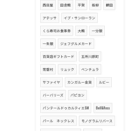
西目屋
田舎館
平賀
板柳
鶴田
アテッサ
イブ・サンローラン
くら寿司お食事券
大館
一分銀
一朱銀
ジェフグルメカード
百貨店ギフトカード
五所川原町
常磐村
リュック
ベンチュラ
サファイヤ
カンガルー金貨
ルビー
バーバリーズ
パピヨン
パンテールドゥカルティエSM
Bell&Ross
パール ネックレス
モノグラムリバース