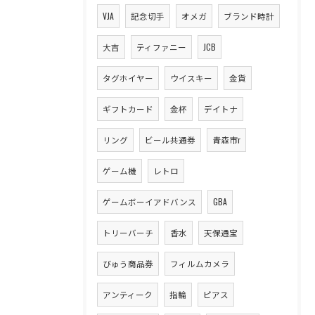
VJA
記念切手
オメガ
ブランド時計
大吉
ティファニー
JCB
タグホイヤー
ウイスキー
金貨
ギフトカード
金杯
デイトナ
リング
ビール共通券
青森市r
ゲーム機
レトロ
ゲームボーイアドバンス
GBA
トリーバーチ
香水
天保通宝
びゅう商品券
フィルムカメラ
アンティーク
指輪
ピアス