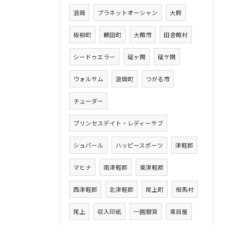
浪岡
プラネットオーシャン
大鰐
板柳町
鶴田町
大館市
田舎館村
シードゥエラー
碇ヶ関
碇ケ関
ウォルサム
浪岡町
つがる市
チューダー
プリンセスデイト・レディーサブ
ショパール
ハッピースポーツ
津軽郡
マヒナ
南津軽郡
東津軽郡
西津軽郡
北津軽郡
尾上町
相馬村
尾上
収入印紙
一圓銀貨
東目屋