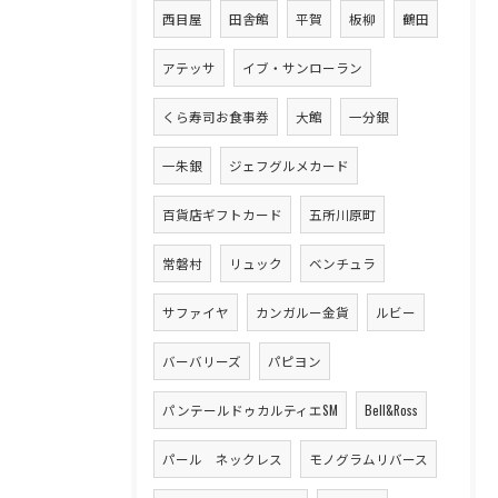
西目屋
田舎館
平賀
板柳
鶴田
アテッサ
イブ・サンローラン
くら寿司お食事券
大館
一分銀
一朱銀
ジェフグルメカード
百貨店ギフトカード
五所川原町
常磐村
リュック
ベンチュラ
サファイヤ
カンガルー金貨
ルビー
バーバリーズ
パピヨン
パンテールドゥカルティエSM
Bell&Ross
パール ネックレス
モノグラムリバース