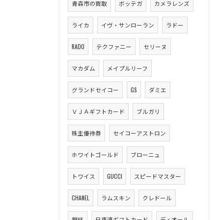
青森市の買取
ボッテガ
カメラレンズ
ライカ
イヴ・サンローラン
ラドー
RADO
テクファニー
セリーヌ
マカダム
メイプルリーフ
グランドセイコー
GS
ダミエ
ＶＪＡギフトカード
ブルガリ
株主優待券
セイコーアストロン
ホワイトゴールド
ブローニュ
トワイス
GUCCI
スピードマスター
CHANEL
ラムスキン
クレドール
銀杯
日専連ギフトカード
ディオール