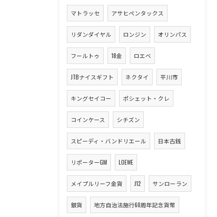
マトラッセ
アサヒペンタックス
リダンダイヤル
ロンジン
オリンパス
フールトゥ
18金
ロエベ
JTBナイスギフト
ネクタイ
平川市
キングセイコー
ポシェット・クレ
コインケース
シチズン
スピーディ・バンドリエール
日本古銭
リポーターGM
LOEWE
メイプルリーフ金貨
J12
サンローラン
銀貨
地方自治法施行60周年記念貨幣