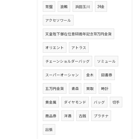
常盤
浪館
浜田玉川
24金
アクセソワール
天皇陛下御在位意60周年記念10万円金貨
オリエント
アトラス
チェーンショルダーバッグ
ソミュール
スーパーオーシャン
金木
図書券
五万円金貨
青森
買取
時計
貴金属
ダイヤモンド
バッグ
切手
商品券
洋酒
古銭
プラチナ
出張