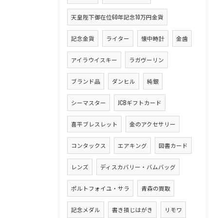
天皇陛下御在位60年記念10万円金貨
記念金貨
ライター
懐中時計
金歯
アイラウイスキー
ラガヴーリン
ブランド品
ダンヒル
純銀
シーマスター
JCBギフトカード
喜平ブレスレット
金のアクセサリー
コンタックス
エアキング
図書カード
レンズ
ディスカバリー・バムバッグ
ポルトフォイユ・サラ
青森の買取
記念メダル
書き損じはがき
リモワ