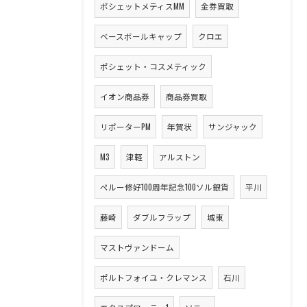
ポシェットメティスMM
金券買取
ベースボールキャップ
クロエ
ポシェット・コスメティック
イオン商品券
商品券買取
リポーターPM
年賀状
サンジャック
M3
津軽
アルストン
ペルー修好100周年記念100ソル銀貨
平川
藤崎
ダブルフラップ
城東
マストヴァンドーム
ポルトフォイユ・クレマンス
石川