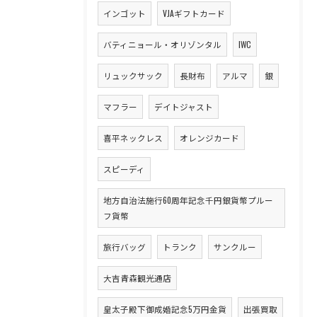
インゴット
VJAギフトカード
バティニョール・オリゾンタル
IWC
リュックサック
長財布
アルマ
銀
マフラー
デイトジャスト
喜平ネックレス
オレンジカード
スピーディ
地方自治法施行60周年記念千円銀貨幣プルー
フ貨幣
旅行バッグ
トランク
サンクルー
大吉青森観光通店
皇太子殿下御成婚記念5万円金貨
出張買取