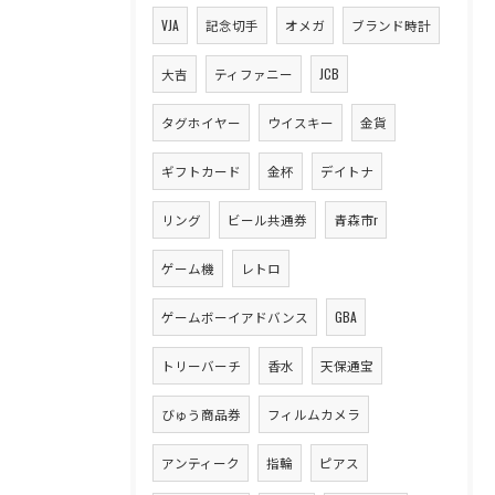
VJA
記念切手
オメガ
ブランド時計
大吉
ティファニー
JCB
タグホイヤー
ウイスキー
金貨
ギフトカード
金杯
デイトナ
リング
ビール共通券
青森市r
ゲーム機
レトロ
ゲームボーイアドバンス
GBA
トリーバーチ
香水
天保通宝
びゅう商品券
フィルムカメラ
アンティーク
指輪
ピアス