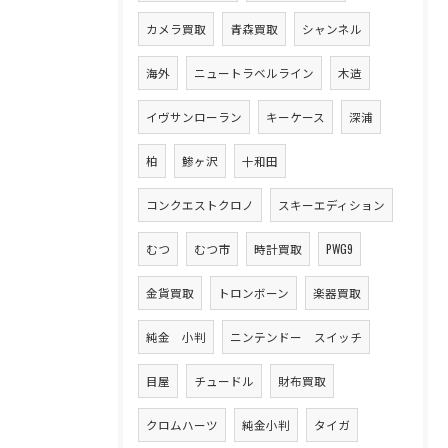
カメラ買取
青森買取
シャンネル
海外
ニュートラベルライン
木造
イヴサンローラン
キーケース
深浦
柏
鯵ヶ沢
十和田
コンクエストクロノ
スキーエディション
むつ
むつ市
時計買取
PWG9
金貨買取
トロンボーン
楽器買取
純金 小判
ニンテンドー スイッチ
目屋
チュードル
財布買取
クロムハーツ
純金小判
タイガ