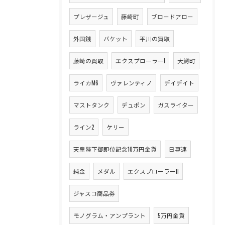
プレザージュ
藤崎町
ブロードアロー
外国銭
バケット
平川の買取
藤崎の買取
エクスプローラーI
大鰐町
ライカM6
ヴァレンティノ
デイデイト
マストタンク
デュポン
ガスライター
ライン2
ケリー
天皇陛下御即位記念10万円金貨
日専連
純金
メダル
エクスプローラーII
ジャスコ商品券
モノグラム・アンプラント
5万円金貨