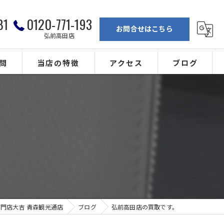
81
0120-771-193
お問合せはこちら
弘前高田店
問
当店の特徴
アクセス
ブログ
弘前の買取
買取専門店大吉 青森観光通店
ブランド
買取専門店大吉 弘前高田店
。
金
カメラ
ジュエリー
門店大吉 青森観光通店
ブログ
弘前高田店の買取です。