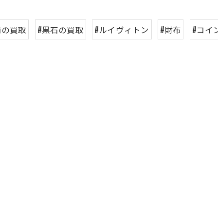
前の買取
#黒石の買取
#ルイヴィトン
#財布
#コイ