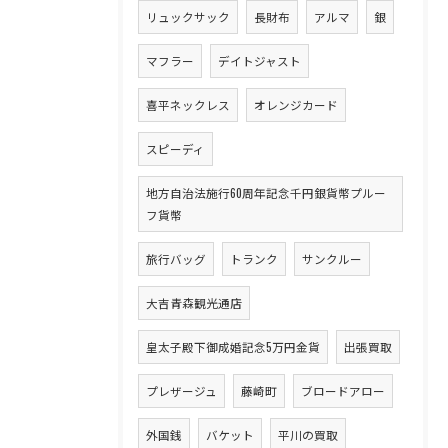
リュックサック
長財布
アルマ
銀
マフラー
デイトジャスト
喜平ネックレス
オレンジカード
スピーディ
地方自治法施行60周年記念千円銀貨幣プルー
フ貨幣
旅行バッグ
トランク
サンクルー
大吉青森観光通店
皇太子殿下御成婚記念5万円金貨
出張買取
プレザージュ
藤崎町
ブロードアロー
外国銭
バケット
平川の買取