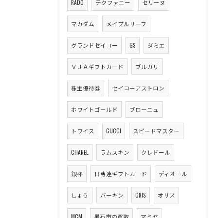
RADO
テクファニー
セリーヌ
マカダム
メイプルリーフ
グランドセイコー
GS
ダミエ
ＶＪＡギフトカード
ブルガリ
株主優待券
セイコーアストロン
ホワイトゴールド
ブローニュ
トワイス
GUCCI
スピードマスター
CHANEL
ラムスキン
クレドール
銀杯
日専連ギフトカード
ディオール
しょう
バーキン
ORIS
オリス
MCM
黒石市の買取
マミヤ