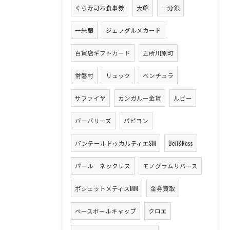
くら寿司お食事券
大館
一分銀
一朱銀
ジェフグルメカード
百貨店ギフトカード
五所川原町
常磐村
リュック
ベンチュラ
サファイヤ
カンガルー金貨
ルビー
バーバリーズ
パピヨン
パンテールドゥカルティエSM
Bell&Ross
パール ネックレス
モノグラムリバース
ポシェットメティスMM
金券買取
ベースボールキャップ
クロエ