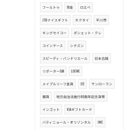
フールトゥ
18金
ロエベ
JTBナイスギフト
ネクタイ
平川市
キングセイコー
ポシェット・クレ
コインケース
シチズン
スピーディ・バンドリエール
日本古銭
リポーターGM
LOEWE
メイプルリーフ金貨
J12
サンローラン
銀貨
地方自治法施行60周年記念貨幣
インゴット
VJAギフトカード
バティニョール・オリゾンタル
IWC