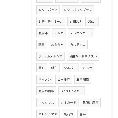
レターパック
レターパックプラス
レディディオール
G-SHOCK
COACH
弘前市
テレカ
テレホンカード
玩具
おもちゃ
カルティエ
ボーム&メルシエ
図書カードネクスト
黒石
財布
シルバー
カメラ
キャノン
ビール券
五所川原
弘前の買取
スワロフスキー
ネックレス
クオカード
五所川原市
バレンシアガ
黒石市
喜平