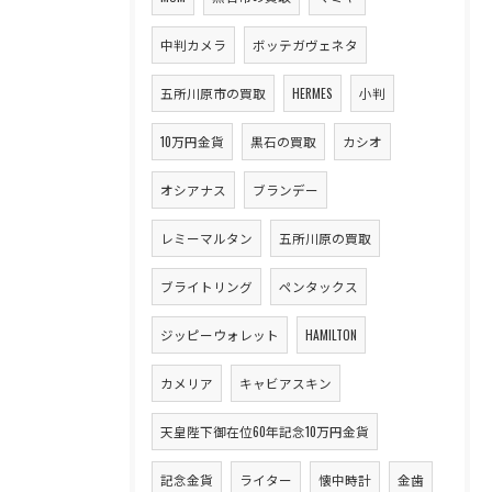
中判カメラ
ボッテガヴェネタ
五所川原市の買取
HERMES
小判
10万円金貨
黒石の買取
カシオ
オシアナス
ブランデー
レミーマルタン
五所川原の買取
ブライトリング
ペンタックス
ジッピーウォレット
HAMILTON
カメリア
キャビアスキン
天皇陛下御在位60年記念10万円金貨
記念金貨
ライター
懐中時計
金歯