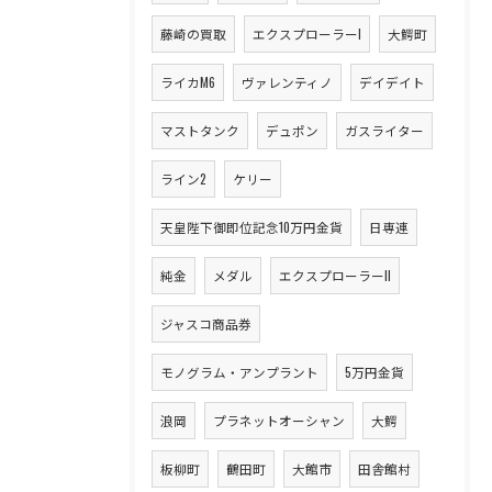
藤崎の買取
エクスプローラーI
大鰐町
ライカM6
ヴァレンティノ
デイデイト
マストタンク
デュポン
ガスライター
ライン2
ケリー
天皇陛下御即位記念10万円金貨
日専連
純金
メダル
エクスプローラーII
ジャスコ商品券
モノグラム・アンプラント
5万円金貨
浪岡
プラネットオーシャン
大鰐
板柳町
鶴田町
大館市
田舎館村