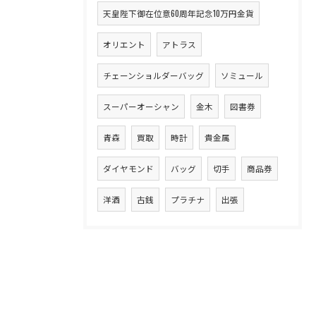
天皇陛下御在位意60周年記念10万円金貨
オリエント
アトラス
チェーンショルダーバッグ
ソミュール
スーパーオーシャン
金木
図書券
青森
買取
時計
貴金属
ダイヤモンド
バッグ
切手
商品券
洋酒
古銭
プラチナ
出張