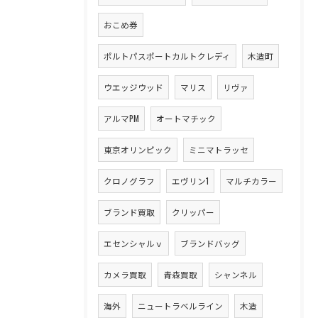
おこめ券
ポルトパスポートカルトクレディ
木造町
ウエッジウッド
マリス
リヴァ
アルマPM
オートマチック
東京オリンピック
ミニマトラッセ
クロノグラフ
エヴリン1
マルチカラー
ブランド買取
クリッパー
エセンシャルｖ
ブランドバッグ
カメラ買取
青森買取
シャンネル
海外
ニュートラベルライン
木造