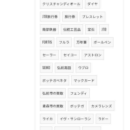
クリスチャンディオール
ダイヤ
JTB旅行券
旅行券
ブレスレット
南部鉄器
伝統工芸品
宝石
JTB
FORTIS
フルラ
万年筆
ボールペン
セーラー
セイコー
アストロン
SEIKO
弘前高田
ウブロ
ボッテガベネタ
マックカード
弘前市の買取
フェンディ
青森市の買取
ボッテガ
カメラレンズ
ライカ
イヴ・サンローラン
ラドー