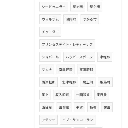
シードゥエラー
碇ヶ関
碇ケ関
ウォルサム
浪岡町
つがる市
チューダー
プリンセスデイト・レディーサブ
ショパール
ハッピースポーツ
津軽郡
マヒナ
南津軽郡
東津軽郡
西津軽郡
北津軽郡
尾上町
相馬村
尾上
収入印紙
一圓銀貨
東目屋
西目屋
田舎館
平賀
板柳
鶴田
アテッサ
イブ・サンローラン