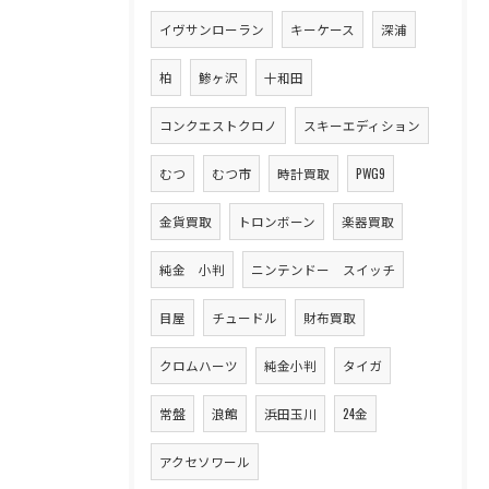
イヴサンローラン
キーケース
深浦
柏
鯵ヶ沢
十和田
コンクエストクロノ
スキーエディション
むつ
むつ市
時計買取
PWG9
金貨買取
トロンボーン
楽器買取
純金 小判
ニンテンドー スイッチ
目屋
チュードル
財布買取
クロムハーツ
純金小判
タイガ
常盤
浪館
浜田玉川
24金
アクセソワール