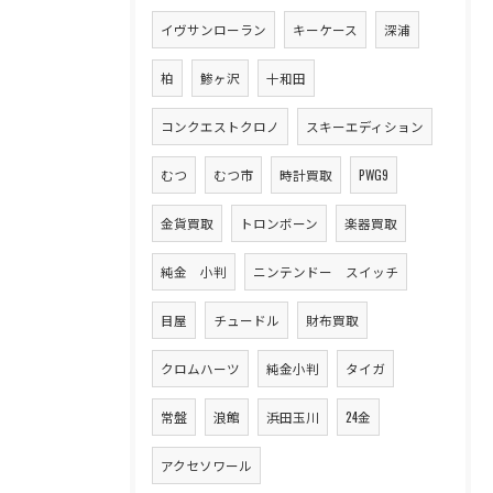
イヴサンローラン
キーケース
深浦
柏
鯵ヶ沢
十和田
コンクエストクロノ
スキーエディション
むつ
むつ市
時計買取
PWG9
金貨買取
トロンボーン
楽器買取
純金 小判
ニンテンドー スイッチ
目屋
チュードル
財布買取
クロムハーツ
純金小判
タイガ
常盤
浪館
浜田玉川
24金
アクセソワール