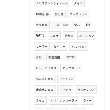
クリスチャンディオール
ダイヤ
JTB旅行券
旅行券
ブレスレット
南部鉄器
伝統工芸品
宝石
JTB
FORTIS
フルラ
万年筆
ボールペン
セーラー
セイコー
アストロン
SEIKO
弘前高田
ウブロ
ボッテガベネタ
マックカード
弘前市の買取
フェンディ
青森市の買取
ボッテガ
カメラレンズ
ライカ
イヴ・サンローラン
ラドー