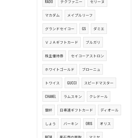
RADO
テクファニー
セリーヌ
マカダム
メイプルリーフ
グランドセイコー
GS
ダミエ
ＶＪＡギフトカード
ブルガリ
株主優待券
セイコーアストロン
ホワイトゴールド
ブローニュ
トワイス
GUCCI
スピードマスター
CHANEL
ラムスキン
クレドール
銀杯
日専連ギフトカード
ディオール
しょう
バーキン
ORIS
オリス
MCM
黒石市の買取
マミヤ