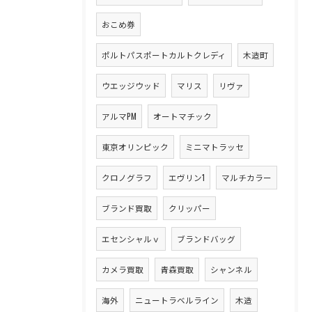
おこめ券
ポルトパスポートカルトクレディ
木造町
ウエッジウッド
マリス
リヴァ
アルマPM
オートマチック
東京オリンピック
ミニマトラッセ
クロノグラフ
エヴリン1
マルチカラー
ブランド買取
クリッパー
エセンシャルｖ
ブランドバッグ
カメラ買取
青森買取
シャンネル
海外
ニュートラベルライン
木造