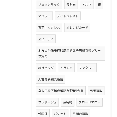
リュックサック
長財布
アルマ
銀
マフラー
デイトジャスト
喜平ネックレス
オレンジカード
スピーディ
地方自治法施行60周年記念千円銀貨幣プルー
フ貨幣
旅行バッグ
トランク
サンクルー
大吉青森観光通店
皇太子殿下御成婚記念5万円金貨
出張買取
プレザージュ
藤崎町
ブロードアロー
外国銭
バケット
平川の買取