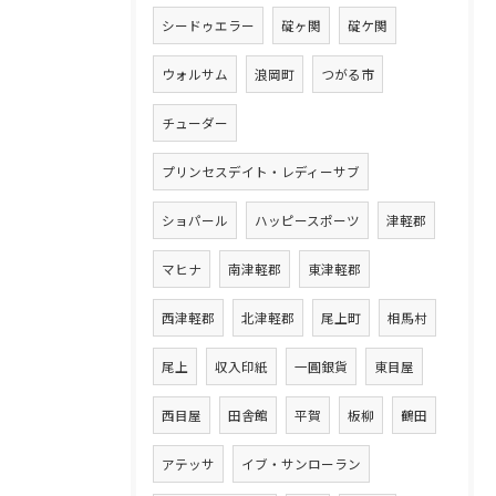
シードゥエラー
碇ヶ関
碇ケ関
ウォルサム
浪岡町
つがる市
チューダー
プリンセスデイト・レディーサブ
ショパール
ハッピースポーツ
津軽郡
マヒナ
南津軽郡
東津軽郡
西津軽郡
北津軽郡
尾上町
相馬村
尾上
収入印紙
一圓銀貨
東目屋
西目屋
田舎館
平賀
板柳
鶴田
アテッサ
イブ・サンローラン