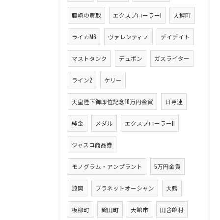
藤崎の買取
エクスプローラーI
大鰐町
ライカM6
ヴァレンティノ
デイデイト
マストタンク
デュポン
ガスライター
ライン2
ケリー
天皇陛下御即位記念10万円金貨
日専連
純金
メダル
エクスプローラーII
ジャスコ商品券
モノグラム・アンプラント
5万円金貨
浪岡
プラネットオーシャン
大鰐
板柳町
鶴田町
大館市
田舎館村