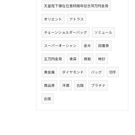
天皇陛下御在位意60周年記念10万円金貨
オリエント
アトラス
チェーンショルダーバッグ
ソミュール
スーパーオーシャン
金木
図書券
五万円金貨
青森
買取
時計
貴金属
ダイヤモンド
バッグ
切手
商品券
洋酒
古銭
プラチナ
出張