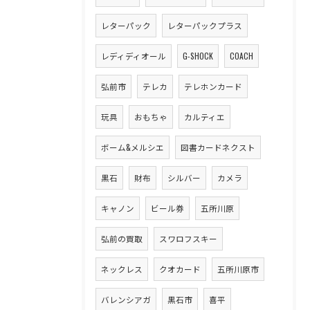
レターパック
レターパックプラス
レディディオール
G-SHOCK
COACH
弘前市
テレカ
テレホンカード
玩具
おもちゃ
カルティエ
ボーム&メルシエ
図書カードネクスト
黒石
財布
シルバー
カメラ
キャノン
ビール券
五所川原
弘前の買取
スワロフスキー
ネックレス
クオカード
五所川原市
バレンシアガ
黒石市
喜平