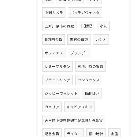
中判カメラ
ボッテガヴェネタ
五所川原市の買取
HERMES
小判
10万円金貨
黒石の買取
カシオ
オシアナス
ブランデー
レミーマルタン
五所川原の買取
ブライトリング
ペンタックス
ジッピーウォレット
HAMILTON
カメリア
キャビアスキン
天皇陛下御在位60年記念10万円金貨
記念金貨
ライター
懐中時計
金歯