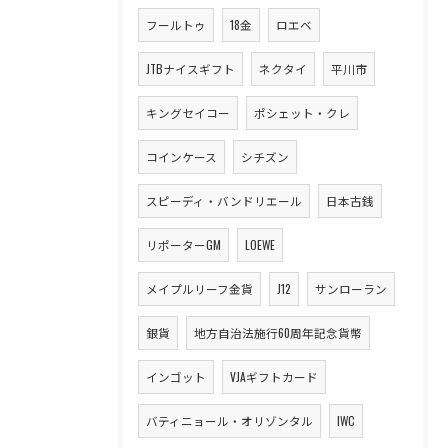
フールトゥ
18金
ロエベ
JTBナイスギフト
ネクタイ
平川市
キングセイコー
ポシェット・クレ
コインケース
シチズン
スピーディ・バンドリエール
日本古銭
リポーターGM
LOEWE
メイプルリーフ金貨
J12
サンローラン
銀貨
地方自治法施行60周年記念貨幣
インゴット
VJAギフトカード
バティニョール・オリゾンタル
IWC