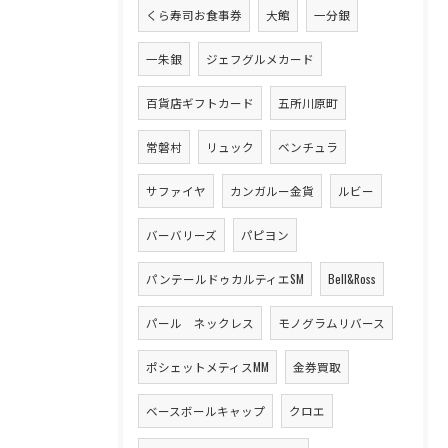
くら寿司お食事券
大館
一分銀
一朱銀
ジェフグルメカード
百貨店ギフトカード
五所川原町
常磐村
リュック
ベンチュラ
サファイヤ
カンガルー金貨
ルビー
バーバリーズ
パピヨン
パンテールドゥカルティエSM
Bell&Ross
パール ネックレス
モノグラムリバース
ポシェットメティスMM
金券買取
ベースボールキャップ
クロエ