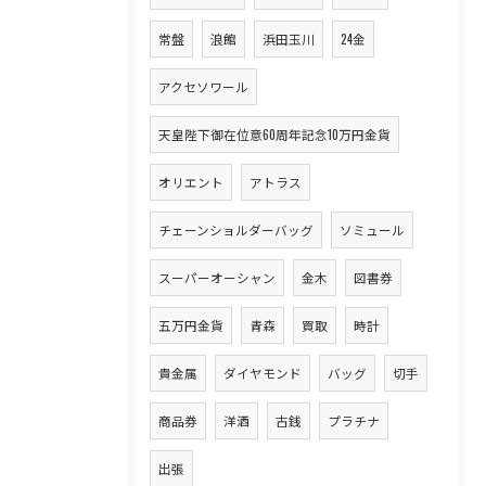
常盤
浪館
浜田玉川
24金
アクセソワール
天皇陛下御在位意60周年記念10万円金貨
オリエント
アトラス
チェーンショルダーバッグ
ソミュール
スーパーオーシャン
金木
図書券
五万円金貨
青森
買取
時計
貴金属
ダイヤモンド
バッグ
切手
商品券
洋酒
古銭
プラチナ
出張