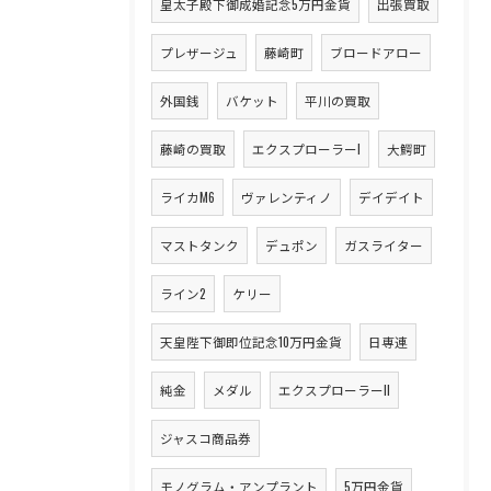
皇太子殿下御成婚記念5万円金貨
出張買取
プレザージュ
藤崎町
ブロードアロー
外国銭
バケット
平川の買取
藤崎の買取
エクスプローラーI
大鰐町
ライカM6
ヴァレンティノ
デイデイト
マストタンク
デュポン
ガスライター
ライン2
ケリー
天皇陛下御即位記念10万円金貨
日専連
純金
メダル
エクスプローラーII
ジャスコ商品券
モノグラム・アンプラント
5万円金貨