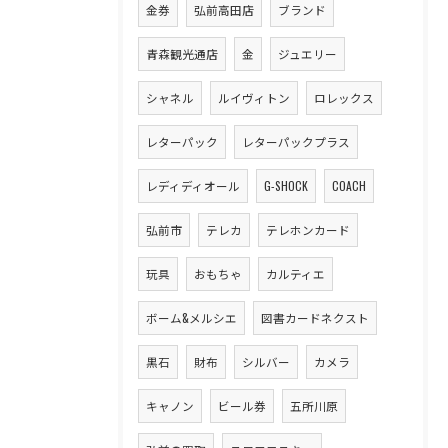
金券
弘前高田店
ブランド
青森観光通店
金
ジュエリー
シャネル
ルイヴィトン
ロレックス
レターパック
レターパックプラス
レディディオール
G-SHOCK
COACH
弘前市
テレカ
テレホンカード
玩具
おもちゃ
カルティエ
ボーム&メルシエ
図書カードネクスト
黒石
財布
シルバー
カメラ
キャノン
ビール券
五所川原