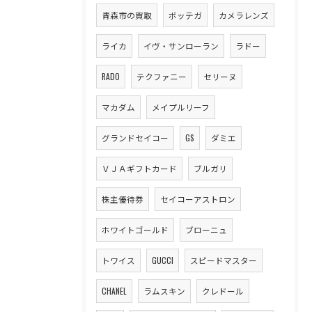
青森市の買取
ボッテガ
カメラレンズ
ライカ
イヴ・サンローラン
ラドー
RADO
テクファニー
セリーヌ
マカダム
メイプルリーフ
グランドセイコー
GS
ダミエ
ＶＪＡギフトカード
ブルガリ
株主優待券
セイコーアストロン
ホワイトゴールド
ブローニュ
トワイス
GUCCI
スピードマスター
CHANEL
ラムスキン
クレドール