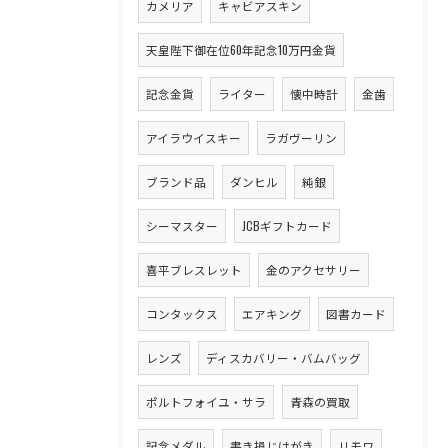
カメリア
キャビアスキン
天皇陛下御在位60年記念10万円金貨
記念金貨
ライター
懐中時計
金歯
アイラウイスキー
ラガヴーリン
ブランド品
ダンヒル
純銀
シーマスター
JCBギフトカード
喜平ブレスレット
金のアクセサリー
コンタックス
エアキング
図書カード
レンズ
ディスカバリー・バムバッグ
ポルトフォイユ・サラ
青森の買取
記念メダル
書き損じはがき
リモワ