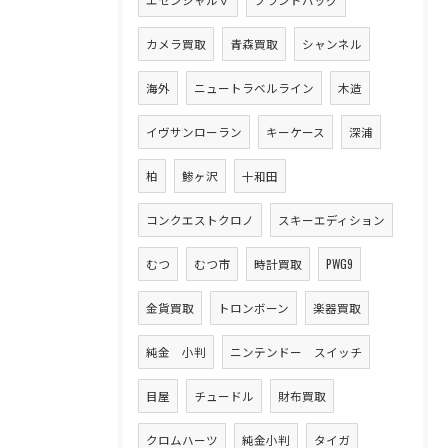
カメラ買取
青森買取
シャンネル
海外
ニュートラベルライン
木造
イヴサンローラン
キーケース
深浦
柏
鯵ヶ沢
十和田
コンクエストクロノ
スキーエディション
むつ
むつ市
時計買取
PWG9
金貨買取
トロンボーン
楽器買取
純金 小判
ニンテンドー スイッチ
目屋
チュードル
財布買取
クロムハーツ
純金小判
タイガ