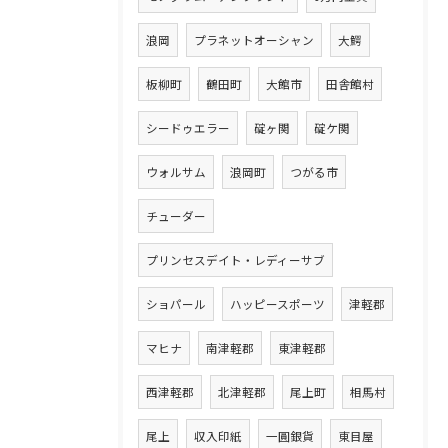
浪岡
プラネットオーシャン
大鰐
板柳町
鶴田町
大館市
田舎館村
シードゥエラー
碇ヶ関
碇ケ関
ウォルサム
浪岡町
つがる市
チューダー
プリンセスデイト・レディーサブ
ショパール
ハッピースポーツ
津軽郡
マヒナ
南津軽郡
東津軽郡
西津軽郡
北津軽郡
尾上町
相馬村
尾上
収入印紙
一圓銀貨
東目屋