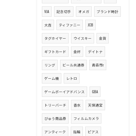
VJA
記念切手
オメガ
ブランド時計
大吉
ティファニー
JCB
タグホイヤー
ウイスキー
金貨
ギフトカード
金杯
デイトナ
リング
ビール共通券
青森市r
ゲーム機
レトロ
ゲームボーイアドバンス
GBA
トリーバーチ
香水
天保通宝
びゅう商品券
フィルムカメラ
アンティーク
指輪
ピアス