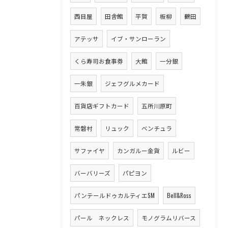
西目屋
田舎館
平賀
板柳
鶴田
アテッサ
イブ・サンローラン
くら寿司お食事券
大館
一分銀
一朱銀
ジェフグルメカード
百貨店ギフトカード
五所川原町
常磐村
リュック
ベンチュラ
サファイヤ
カンガルー金貨
ルビー
バーバリーズ
パピヨン
パンテールドゥカルティエSM
Bell&Ross
パール ネックレス
モノグラムリバース