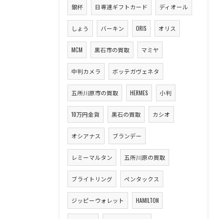
銀杯
日専連ギフトカード
ディオール
しょう
バーキン
ORIS
オリス
MCM
黒石市の買取
マミヤ
中判カメラ
ボッテガヴェネタ
五所川原市の買取
HERMES
小判
10万円金貨
黒石の買取
カシオ
オシアナス
ブランデー
レミーマルタン
五所川原の買取
ブライトリング
ペンタックス
ジッピーウォレット
HAMILTON