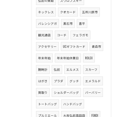
弘前の買取
スワロフスキー
ネックレス
クオカード
五所川原市
バレンシアガ
黒石市
喜平
観光通店
コーチ
フェラガモ
アクセサリー
UCギフトカード
青森市
年末年始
年末年始休業日
ROLEX
腕時計
弘前
エルメス
スカーフ
はがき
プラダ
グッチ
エメラルド
買取り
ショルダーバッグ
バーバリー
トートバッグ
ハンドバッグ
プルミエール
大吉弘前高田店
FENDI