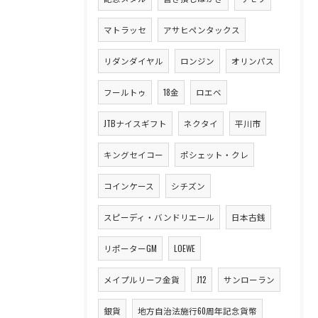
マトラッセ
アサヒペンタックス
リダンダイヤル
ロンジン
オリンパス
フールトゥ
18金
ロエベ
JTBナイスギフト
ネクタイ
平川市
キングセイコー
ポシェット・クレ
コインケース
シチズン
スピーディ・バンドリエール
日本古銭
リポーターGM
LOEWE
メイプルリーフ金貨
J12
サンローラン
銀貨
地方自治法施行60周年記念貨幣