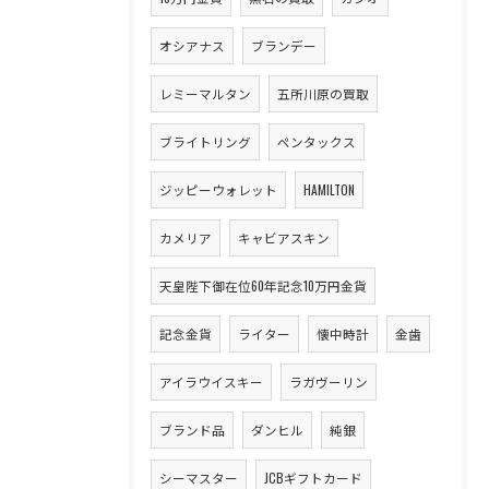
オシアナス
ブランデー
レミーマルタン
五所川原の買取
ブライトリング
ペンタックス
ジッピーウォレット
HAMILTON
カメリア
キャビアスキン
天皇陛下御在位60年記念10万円金貨
記念金貨
ライター
懐中時計
金歯
アイラウイスキー
ラガヴーリン
ブランド品
ダンヒル
純銀
シーマスター
JCBギフトカード