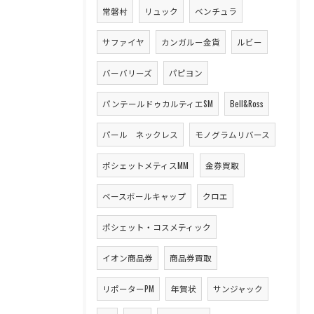
常磐村
リュック
ベンチュラ
サファイヤ
カンガルー金貨
ルビー
バーバリーズ
パピヨン
パンテールドゥカルティエSM
Bell&Ross
パール ネックレス
モノグラムリバース
ポシェットメティスMM
金券買取
ベースボールキャップ
クロエ
ポシェット・コスメティック
イオン商品券
商品券買取
リポーターPM
年賀状
サンジャック