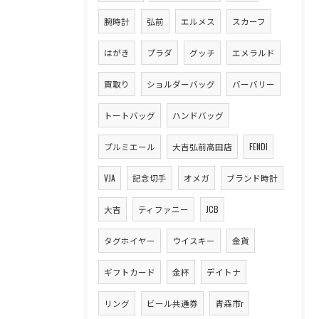
腕時計
弘前
エルメス
スカーフ
はがき
プラダ
グッチ
エメラルド
買取り
ショルダーバッグ
バーバリー
トートバッグ
ハンドバッグ
プルミエール
大吉弘前高田店
FENDI
VJA
記念切手
オメガ
ブランド時計
大吉
ティファニー
JCB
タグホイヤー
ウイスキー
金貨
ギフトカード
金杯
デイトナ
リング
ビール共通券
青森市r