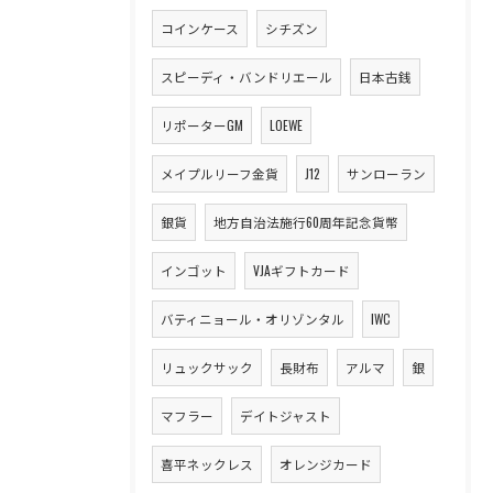
コインケース
シチズン
スピーディ・バンドリエール
日本古銭
リポーターGM
LOEWE
メイプルリーフ金貨
J12
サンローラン
銀貨
地方自治法施行60周年記念貨幣
インゴット
VJAギフトカード
バティニョール・オリゾンタル
IWC
リュックサック
長財布
アルマ
銀
マフラー
デイトジャスト
喜平ネックレス
オレンジカード