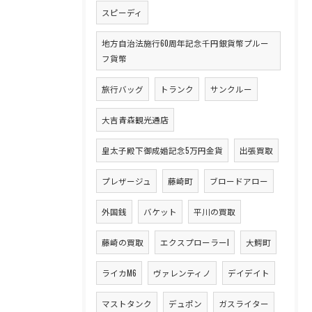
スピーディ
地方自治法施行60周年記念千円銀貨幣プルー
フ貨幣
旅行バッグ
トランク
サンクルー
大吉青森観光通店
皇太子殿下御成婚記念5万円金貨
出張買取
プレザージュ
藤崎町
ブロードアロー
外国銭
バケット
平川の買取
藤崎の買取
エクスプローラーI
大鰐町
ライカM6
ヴァレンティノ
デイデイト
マストタンク
デュポン
ガスライター