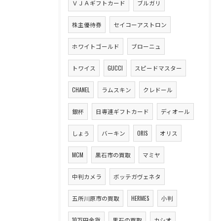
ＶＪＡギフトカード
ブルガリ
株主優待券
セイコーアストロン
ホワイトゴールド
ブローニュ
トワイス
GUCCI
スピードマスター
CHANEL
ラムスキン
クレドール
銀杯
日専連ギフトカード
ディオール
しょう
バーキン
ORIS
オリス
MCM
黒石市の買取
マミヤ
中判カメラ
ボッテガヴェネタ
五所川原市の買取
HERMES
小判
10万円金貨
黒石の買取
カシオ