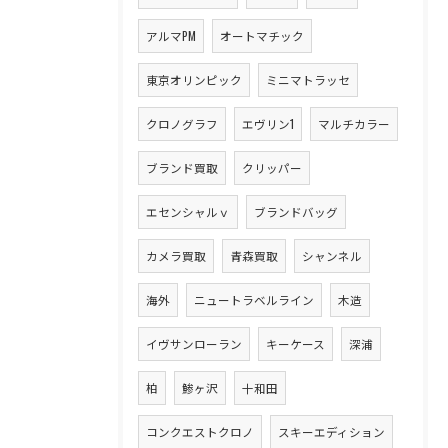
アルマPM
オートマチック
東京オリンピック
ミニマトラッセ
クロノグラフ
エヴリン1
マルチカラー
ブランド買取
クリッパー
エセンシャルｖ
ブランドバッグ
カメラ買取
青森買取
シャンネル
海外
ニュートラベルライン
木造
イヴサンローラン
キーケース
深浦
柏
鯵ヶ沢
十和田
コンクエストクロノ
スキーエディション