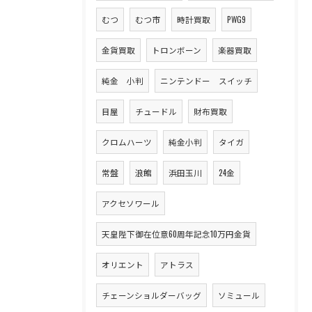
むつ
むつ市
時計買取
PWG9
金貨買取
トロンボーン
楽器買取
純金 小判
ニンテンドー スイッチ
目屋
チュードル
財布買取
クロムハーツ
純金小判
タイガ
常盤
浪館
浜田玉川
24金
アクセソワール
天皇陛下御在位意60周年記念10万円金貨
オリエント
アトラス
チェーンショルダーバッグ
ソミュール