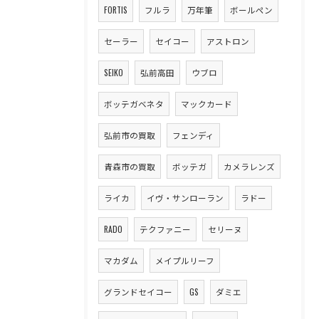
FORTIS
フルラ
万年筆
ボールペン
セーラー
セイコー
アストロン
SEIKO
弘前高田
ウブロ
ボッテガベネタ
マックカード
弘前市の買取
フェンディ
青森市の買取
ボッテガ
カメラレンズ
ライカ
イヴ・サンローラン
ラドー
RADO
テクファニー
セリーヌ
マカダム
メイプルリーフ
グランドセイコー
GS
ダミエ