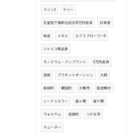
ライン2
ケリー
天皇陛下御即位記念10万円金貨
日専連
純金
メダル
エクスプローラーII
ジャスコ商品券
モノグラム・アンプラント
5万円金貨
浪岡
プラネットオーシャン
大鰐
板柳町
鶴田町
大館市
田舎館村
シードゥエラー
碇ヶ関
碇ケ関
ウォルサム
浪岡町
つがる市
チューダー