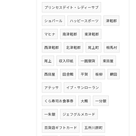
プリンセスデイト・レディーサブ
ショパール
ハッピースポーツ
津軽郡
マヒナ
南津軽郡
東津軽郡
西津軽郡
北津軽郡
尾上町
相馬村
尾上
収入印紙
一圓銀貨
東目屋
西目屋
田舎館
平賀
板柳
鶴田
アテッサ
イブ・サンローラン
くら寿司お食事券
大館
一分銀
一朱銀
ジェフグルメカード
百貨店ギフトカード
五所川原町