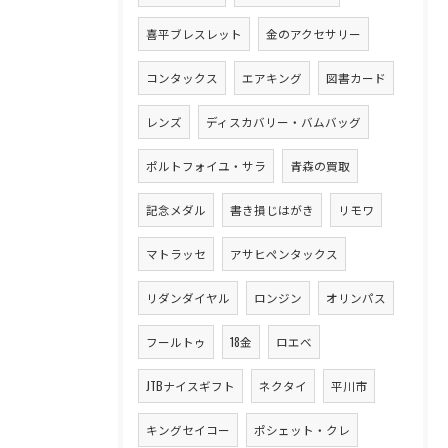
喜平ブレスレット
金のアクセサリー
コンタックス
エアキング
図書カード
レンズ
ディスカバリー・バムバッグ
ポルトフォイユ・サラ
青森の買取
記念メダル
書き損じはがき
リモワ
マトラッセ
アサヒペンタックス
リダンダイヤル
ロンジン
オリンパス
フールトゥ
18金
ロエベ
JTBナイスギフト
ネクタイ
平川市
キングセイコー
ポシェット・クレ