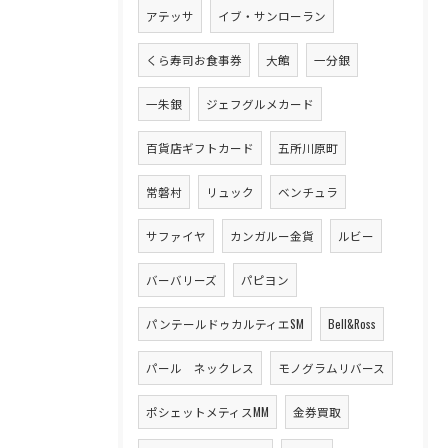
アテッサ
イブ・サンローラン
くら寿司お食事券
大館
一分銀
一朱銀
ジェフグルメカード
百貨店ギフトカード
五所川原町
常磐村
リュック
ベンチュラ
サファイヤ
カンガルー金貨
ルビー
バーバリーズ
パピヨン
パンテールドゥカルティエSM
Bell&Ross
パール ネックレス
モノグラムリバース
ポシェットメティスMM
金券買取