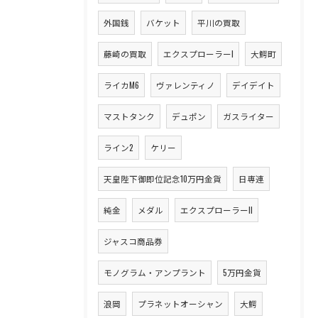
外国銭
バケット
平川の買取
藤崎の買取
エクスプローラーI
大鰐町
ライカM6
ヴァレンティノ
デイデイト
マストタンク
デュポン
ガスライター
ライン2
ケリー
天皇陛下御即位記念10万円金貨
日専連
純金
メダル
エクスプローラーII
ジャスコ商品券
モノグラム・アンプラント
5万円金貨
浪岡
プラネットオーシャン
大鰐