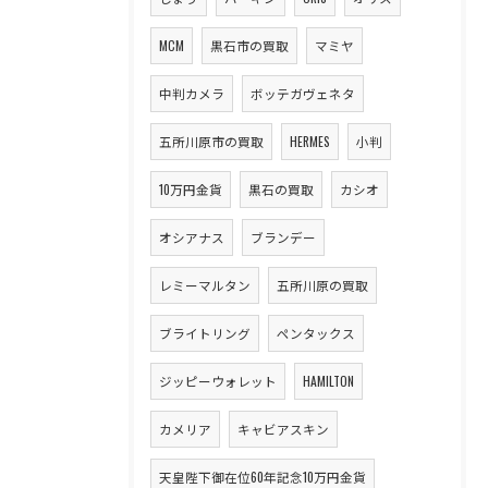
MCM
黒石市の買取
マミヤ
中判カメラ
ボッテガヴェネタ
五所川原市の買取
HERMES
小判
10万円金貨
黒石の買取
カシオ
オシアナス
ブランデー
レミーマルタン
五所川原の買取
ブライトリング
ペンタックス
ジッピーウォレット
HAMILTON
カメリア
キャビアスキン
天皇陛下御在位60年記念10万円金貨