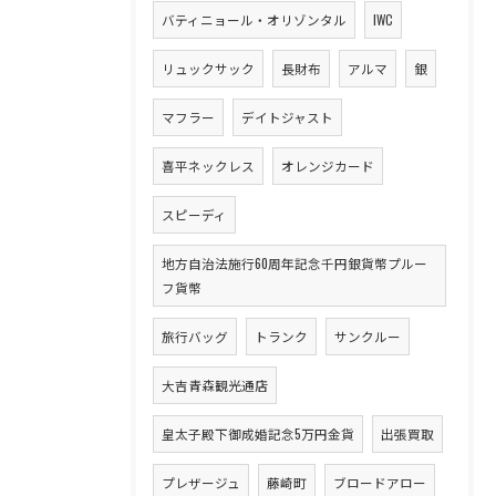
バティニョール・オリゾンタル
IWC
リュックサック
長財布
アルマ
銀
マフラー
デイトジャスト
喜平ネックレス
オレンジカード
スピーディ
地方自治法施行60周年記念千円銀貨幣プルー
フ貨幣
旅行バッグ
トランク
サンクルー
大吉青森観光通店
皇太子殿下御成婚記念5万円金貨
出張買取
プレザージュ
藤崎町
ブロードアロー