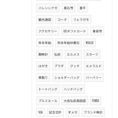
バレンシアガ
黒石市
喜平
観光通店
コーチ
フェラガモ
アクセサリー
UCギフトカード
青森市
年末年始
年末年始休業日
ROLEX
腕時計
弘前
エルメス
スカーフ
はがき
プラダ
グッチ
エメラルド
買取り
ショルダーバッグ
バーバリー
トートバッグ
ハンドバッグ
プルミエール
大吉弘前高田店
FENDI
VJA
記念切手
オメガ
ブランド時計