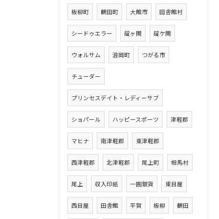
板柳町
鶴田町
大館市
田舎館村
シードゥエラー
碇ヶ関
碇ケ関
ウォルサム
浪岡町
つがる市
チューダー
プリンセスデイト・レディーサブ
ショパール
ハッピースポーツ
津軽郡
マヒナ
南津軽郡
東津軽郡
西津軽郡
北津軽郡
尾上町
相馬村
尾上
収入印紙
一圓銀貨
東目屋
西目屋
田舎館
平賀
板柳
鶴田