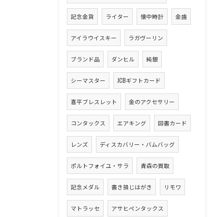
記念金貨
ライター
懐中時計
金歯
アイラウイスキー
ラガヴーリン
ブランド品
ダンヒル
純銀
シーマスター
JCBギフトカード
喜平ブレスレット
金のアクセサリー
コンタックス
エアキング
図書カード
レンズ
ディスカバリー・バムバッグ
ポルトフォイユ・サラ
青森の買取
記念メダル
書き損じはがき
リモワ
マトラッセ
アサヒペンタックス