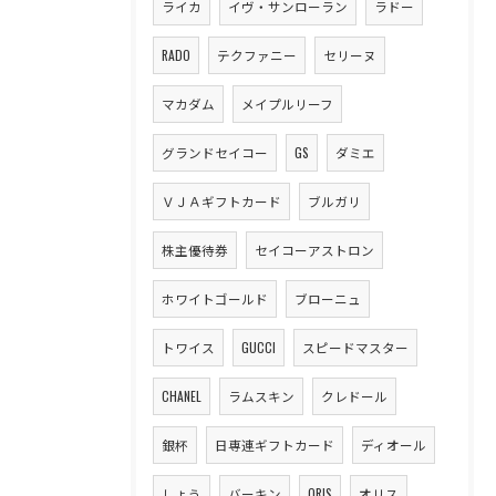
ライカ
イヴ・サンローラン
ラドー
RADO
テクファニー
セリーヌ
マカダム
メイプルリーフ
グランドセイコー
GS
ダミエ
ＶＪＡギフトカード
ブルガリ
株主優待券
セイコーアストロン
ホワイトゴールド
ブローニュ
トワイス
GUCCI
スピードマスター
CHANEL
ラムスキン
クレドール
銀杯
日専連ギフトカード
ディオール
しょう
バーキン
ORIS
オリス