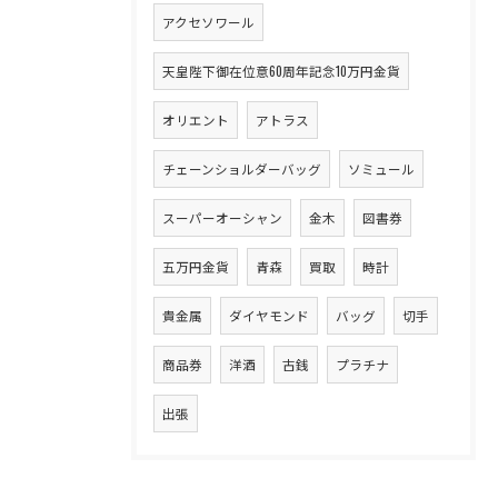
アクセソワール
天皇陛下御在位意60周年記念10万円金貨
オリエント
アトラス
チェーンショルダーバッグ
ソミュール
スーパーオーシャン
金木
図書券
五万円金貨
青森
買取
時計
貴金属
ダイヤモンド
バッグ
切手
商品券
洋酒
古銭
プラチナ
出張