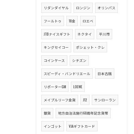
リダンダイヤル
ロンジン
オリンパス
フールトゥ
18金
ロエベ
JTBナイスギフト
ネクタイ
平川市
キングセイコー
ポシェット・クレ
コインケース
シチズン
スピーディ・バンドリエール
日本古銭
リポーターGM
LOEWE
メイプルリーフ金貨
J12
サンローラン
銀貨
地方自治法施行60周年記念貨幣
インゴット
VJAギフトカード