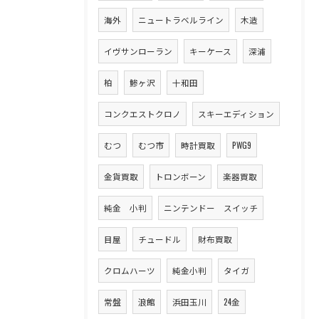
海外
ニュートラベルライン
木造
イヴサンローラン
キーケース
深浦
柏
鯵ヶ沢
十和田
コンクエストクロノ
スキーエディション
むつ
むつ市
時計買取
PWG9
金貨買取
トロンボーン
楽器買取
純金 小判
ニンテンドー スイッチ
目屋
チュードル
財布買取
クロムハーツ
純金小判
タイガ
常盤
浪館
浜田玉川
24金