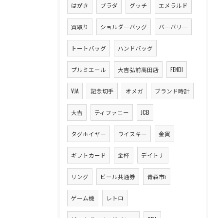
はがき
プラダ
グッチ
エメラルド
買取り
ショルダーバッグ
バーバリー
トートバッグ
ハンドバッグ
プルミエール
大吉弘前高田店
FENDI
VJA
記念切手
オメガ
ブランド時計
大吉
ティファニー
JCB
タグホイヤー
ウイスキー
金貨
ギフトカード
金杯
デイトナ
リング
ビール共通券
青森市r
ゲーム機
レトロ