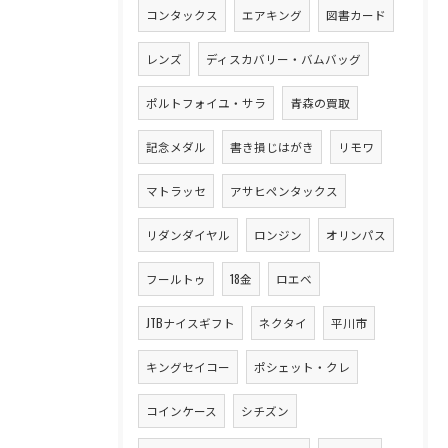
コンタックス
エアキング
図書カード
レンズ
ディスカバリー・バムバッグ
ポルトフォイユ・サラ
青森の買取
記念メダル
書き損じはがき
リモワ
マトラッセ
アサヒペンタックス
リダンダイヤル
ロンジン
オリンパス
フールトゥ
18金
ロエベ
JTBナイスギフト
ネクタイ
平川市
キングセイコー
ポシェット・クレ
コインケース
シチズン