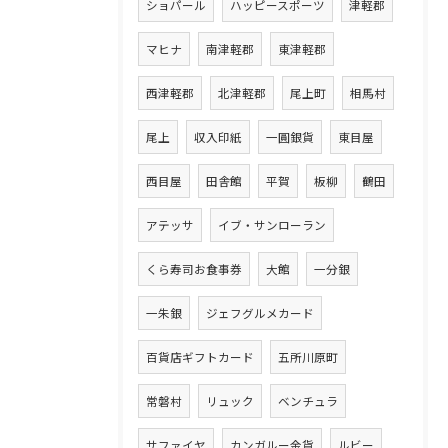
ショパール
ハッピースポーツ
津軽郡
マヒナ
南津軽郡
東津軽郡
西津軽郡
北津軽郡
尾上町
相馬村
尾上
収入印紙
一圓銀貨
東目屋
西目屋
田舎館
平賀
板柳
鶴田
アテッサ
イブ・サンローラン
くら寿司お食事券
大館
一分銀
一朱銀
ジェフグルメカード
百貨店ギフトカード
五所川原町
常磐村
リュック
ベンチュラ
サファイヤ
カンガルー金貨
ルビー