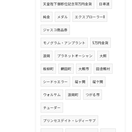
天皇陛下御即位記念10万円金貨
日専連
純金
メダル
エクスプローラーII
ジャスコ商品券
モノグラム・アンプラント
5万円金貨
浪岡
プラネットオーシャン
大鰐
板柳町
鶴田町
大館市
田舎館村
シードゥエラー
碇ヶ関
碇ケ関
ウォルサム
浪岡町
つがる市
チューダー
プリンセスデイト・レディーサブ