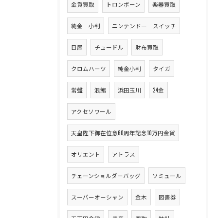
金貨買取
トロンボーン
楽器買取
純金 小判
ニンテンドー スイッチ
目屋
チュードル
財布買取
クロムハーツ
純金小判
タイガ
常盤
浪館
浜田玉川
24金
アクセソワール
天皇陛下御在位意60周年記念10万円金貨
オリエント
アトラス
チェーンショルダーバッグ
ソミュール
スーパーオーシャン
金木
図書券