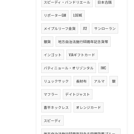
スピーディ・バンドリエール
日本古銭
リポーターGM
LOEWE
メイプルリーフ金貨
J12
サンローラン
銀貨
地方自治法施行60周年記念貨幣
インゴット
VJAギフトカード
バティニョール・オリゾンタル
IWC
リュックサック
長財布
アルマ
銀
マフラー
デイトジャスト
喜平ネックレス
オレンジカード
スピーディ
地方自治法施行60周年記念千円銀貨幣プルー