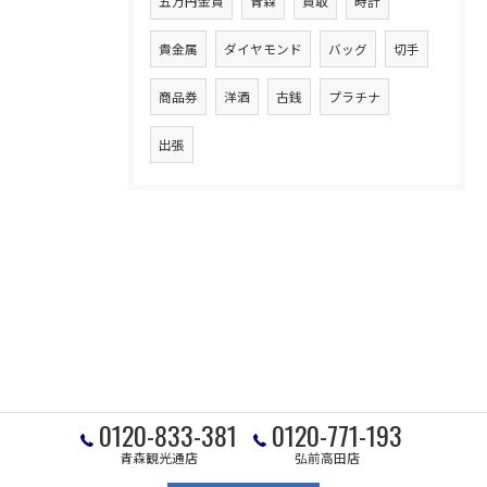
五万円金貨
青森
買取
時計
貴金属
ダイヤモンド
バッグ
切手
商品券
洋酒
古銭
プラチナ
出張
0120-833-381
0120-771-193
青森観光通店
弘前高田店