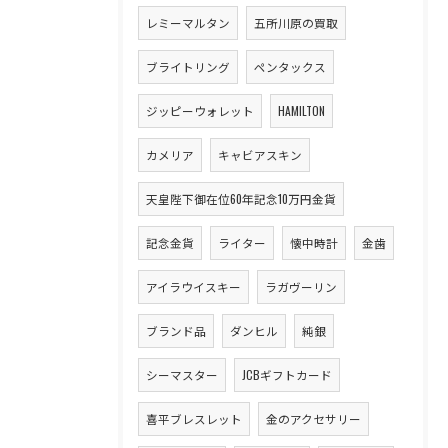
レミーマルタン
五所川原の買取
ブライトリング
ペンタックス
ジッピーウォレット
HAMILTON
カメリア
キャビアスキン
天皇陛下御在位60年記念10万円金貨
記念金貨
ライター
懐中時計
金歯
アイラウイスキー
ラガヴーリン
ブランド品
ダンヒル
純銀
シーマスター
JCBギフトカード
喜平ブレスレット
金のアクセサリー