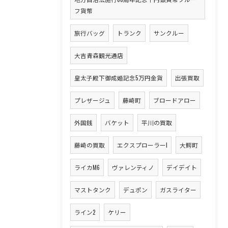
フ貨幣
旅行バッグ
トランク
サンクルー
大吉青森観光通店
皇太子殿下御成婚記念5万円金貨
出張買取
プレザージュ
藤崎町
ブロードアロー
外国銭
バケット
平川の買取
藤崎の買取
エクスプローラーI
大鰐町
ライカM6
ヴァレンティノ
デイデイト
マストタンク
デュポン
ガスライター
ライン2
ケリー