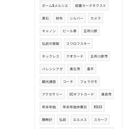
ボーム&メルシエ
図書カードネクスト
黒石
財布
シルバー
カメラ
キャノン
ビール券
五所川原
弘前の買取
スワロフスキー
ネックレス
クオカード
五所川原市
バレンシアガ
黒石市
喜平
観光通店
コーチ
フェラガモ
アクセサリー
UCギフトカード
青森市
年末年始
年末年始休業日
ROLEX
腕時計
弘前
エルメス
スカーフ