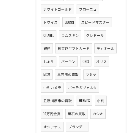
ホワイトゴールド
ブローニュ
トワイス
GUCCI
スピードマスター
CHANEL
ラムスキン
クレドール
銀杯
日専連ギフトカード
ディオール
しょう
バーキン
ORIS
オリス
MCM
黒石市の買取
マミヤ
中判カメラ
ボッテガヴェネタ
五所川原市の買取
HERMES
小判
10万円金貨
黒石の買取
カシオ
オシアナス
ブランデー