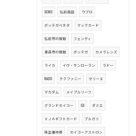
SEIKO
弘前高田
ウブロ
ボッテガベネタ
マックカード
弘前市の買取
フェンディ
青森市の買取
ボッテガ
カメラレンズ
ライカ
イヴ・サンローラン
ラドー
RADO
テクファニー
セリーヌ
マカダム
メイプルリーフ
グランドセイコー
GS
ダミエ
ＶＪＡギフトカード
ブルガリ
株主優待券
セイコーアストロン