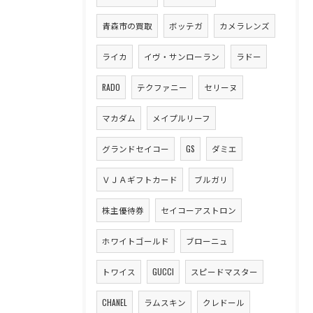
青森市の買取
ボッテガ
カメラレンズ
ライカ
イヴ・サンローラン
ラドー
RADO
テクファニー
セリーヌ
マカダム
メイプルリーフ
グランドセイコー
GS
ダミエ
ＶＪＡギフトカード
ブルガリ
株主優待券
セイコーアストロン
ホワイトゴールド
ブローニュ
トワイス
GUCCI
スピードマスター
CHANEL
ラムスキン
クレドール