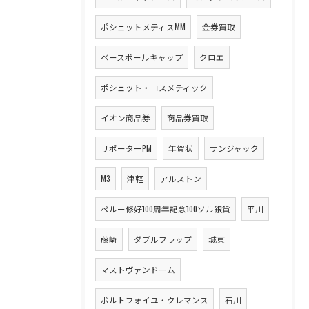
ポシェットメティスMM
金券買取
ベースボールキャップ
クロエ
ポシェット・コスメティック
イオン商品券
商品券買取
リポーターPM
年賀状
サンジャック
M3
津軽
アルストン
ペルー修好100周年記念100ソル銀貨
平川
藤崎
ダブルフラップ
城東
マストヴァンドーム
ポルトフォイユ・クレマンス
石川