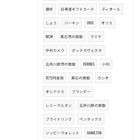
銀杯
日専連ギフトカード
ディオール
しょう
バーキン
ORIS
オリス
MCM
黒石市の買取
マミヤ
中判カメラ
ボッテガヴェネタ
五所川原市の買取
HERMES
小判
10万円金貨
黒石の買取
カシオ
オシアナス
ブランデー
レミーマルタン
五所川原の買取
ブライトリング
ペンタックス
ジッピーウォレット
HAMILTON