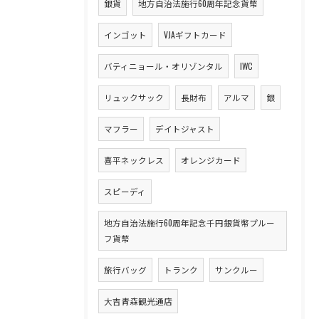
銀貨
地方自治法施行60周年記念貨幣
インゴット
VJAギフトカード
バティニョール・オリゾンタル
IWC
リュックサック
長財布
アルマ
銀
マフラー
デイトジャスト
喜平ネックレス
オレンジカード
スピーディ
地方自治法施行60周年記念千円銀貨幣プルー
フ貨幣
旅行バッグ
トランク
サンクルー
大吉青森観光通店