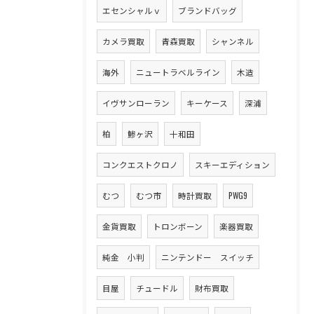
エセンシャルｖ
ブランドバッグ
カメラ買取
青森買取
シャンネル
海外
ニュートラベルライン
木造
イヴサンローラン
キーケース
深浦
柏
鯵ヶ沢
十和田
コンクエストクロノ
スキーエディション
むつ
むつ市
時計買取
PWG9
金貨買取
トロンボーン
楽器買取
純金 小判
ニンテンドー スイッチ
目屋
チュードル
財布買取