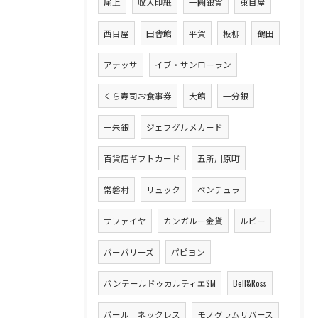
尾上
収入印紙
一圓銀貨
東目屋
西目屋
田舎館
平賀
板柳
鶴田
アテッサ
イブ・サンローラン
くら寿司お食事券
大館
一分銀
一朱銀
ジェフグルメカード
百貨店ギフトカード
五所川原町
常磐村
リュック
ベンチュラ
サファイヤ
カンガルー金貨
ルビー
バーバリーズ
パピヨン
パンテールドゥカルティエSM
Bell&Ross
パール ネックレス
モノグラムリバース