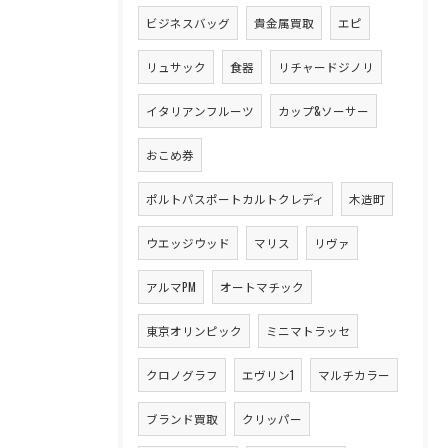
ビジネスバッグ
貴金属買取
エピ
リュサック
食器
リチャードジノリ
イタリアンフルーツ
カップ&ソーサー
おこめ券
ポルトパスポートカルトクレディ
木造町
ウエッジウッド
マリス
リヴァ
アルマPM
オートマチック
東京オリンピック
ミニマトラッセ
クロノグラフ
エヴリン1
マルチカラー
ブランド買取
クリッパー