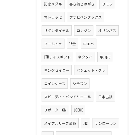
記念メダル
書き損じはがき
リモワ
マトラッセ
アサヒペンタックス
リダンダイヤル
ロンジン
オリンパス
フールトゥ
18金
ロエベ
JTBナイスギフト
ネクタイ
平川市
キングセイコー
ポシェット・クレ
コインケース
シチズン
スピーディ・バンドリエール
日本古銭
リポーターGM
LOEWE
メイプルリーフ金貨
J12
サンローラン