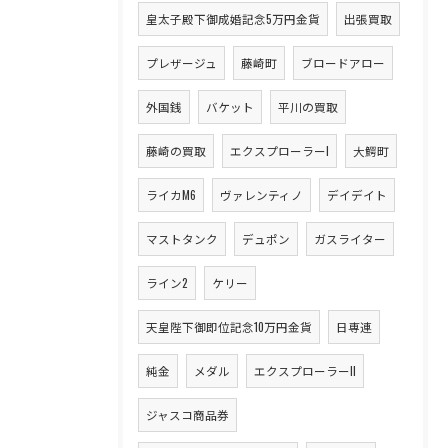
皇太子殿下御成婚記念5万円金貨
出張買取
プレザージュ
藤崎町
ブロードアロー
外国銭
バケット
平川の買取
藤崎の買取
エクスプローラーI
大鰐町
ライカM6
ヴァレンティノ
デイデイト
マストタンク
デュポン
ガスライター
ライン2
ケリー
天皇陛下御即位記念10万円金貨
日専連
純金
メダル
エクスプローラーII
ジャスコ商品券