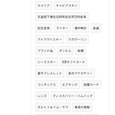
カメリア
キャビアスキン
天皇陛下御在位60年記念10万円金貨
記念金貨
ライター
懐中時計
金歯
アイラウイスキー
ラガヴーリン
ブランド品
ダンヒル
純銀
シーマスター
JCBギフトカード
喜平ブレスレット
金のアクセサリー
コンタックス
エアキング
図書カード
レンズ
ディスカバリー・バムバッグ
ポルトフォイユ・サラ
青森の買取