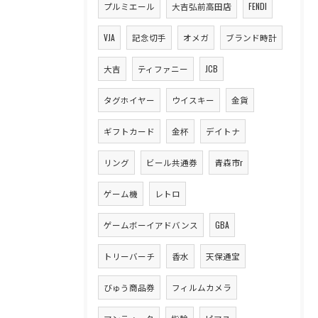
プルミエール
大吉弘前高田店
FENDI
VJA
記念切手
オメガ
ブランド時計
大吉
ティファニー
JCB
タグホイヤー
ウイスキー
金貨
ギフトカード
金杯
デイトナ
リング
ビール共通券
青森市r
ゲーム機
レトロ
ゲームボーイアドバンス
GBA
トリーバーチ
香水
天保通宝
びゅう商品券
フィルムカメラ