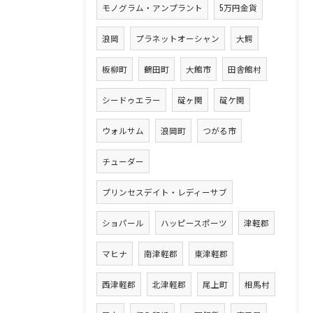
モノグラム・アンプラント
5万円金貨
浪岡
プラネットオーシャン
大鰐
板柳町
鶴田町
大館市
田舎館村
シードゥエラー
碇ヶ関
碇ケ関
ウォルサム
浪岡町
つがる市
チューダー
プリンセスデイト・レディーサブ
ショパール
ハッピースポーツ
津軽郡
マヒナ
南津軽郡
東津軽郡
西津軽郡
北津軽郡
尾上町
相馬村