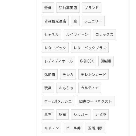
金券
弘前高田店
ブランド
青森観光通店
金
ジュエリー
シャネル
ルイヴィトン
ロレックス
レターパック
レターパックプラス
レディディオール
G-SHOCK
COACH
弘前市
テレカ
テレホンカード
玩具
おもちゃ
カルティエ
ボーム&メルシエ
図書カードネクスト
黒石
財布
シルバー
カメラ
キャノン
ビール券
五所川原