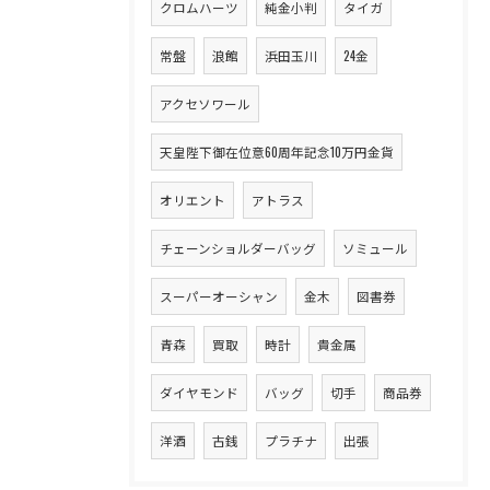
クロムハーツ
純金小判
タイガ
常盤
浪館
浜田玉川
24金
アクセソワール
天皇陛下御在位意60周年記念10万円金貨
オリエント
アトラス
チェーンショルダーバッグ
ソミュール
スーパーオーシャン
金木
図書券
青森
買取
時計
貴金属
ダイヤモンド
バッグ
切手
商品券
洋酒
古銭
プラチナ
出張