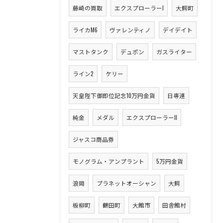
藤崎の買取
エクスプローラーI
大鰐町
ライカM6
ヴァレンティノ
デイデイト
マストタンク
デュポン
ガスライター
ライン2
ケリー
天皇陛下御即位記念10万円金貨
日専連
純金
メダル
エクスプローラーII
ジャスコ商品券
モノグラム・アンプラント
5万円金貨
浪岡
プラネットオーシャン
大鰐
板柳町
鶴田町
大館市
田舎館村