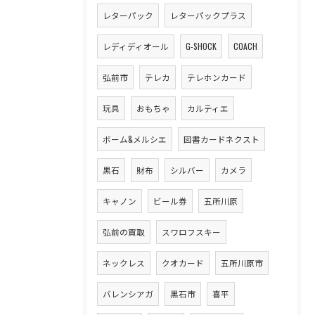
レターパック
レターパックプラス
レディディオール
G-SHOCK
COACH
弘前市
テレカ
テレホンカード
玩具
おもちゃ
カルティエ
ボーム&メルシエ
図書カードネクスト
黒石
財布
シルバー
カメラ
キャノン
ビール券
五所川原
弘前の買取
スワロフスキー
ネックレス
クオカード
五所川原市
バレンシアガ
黒石市
喜平