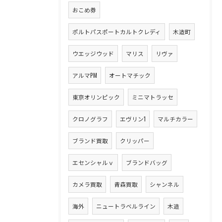
おこめ券
ポルトパスポートカルトクレディ
木造町
ウエッジウッド
マリス
リヴァ
アルマPM
オートマチック
東京オリンピック
ミニマトラッセ
クロノグラフ
エヴリン1
マルチカラー
ブランド買取
クリッパー
エセンシャルｖ
ブランドバッグ
カメラ買取
青森買取
シャンネル
海外
ニュートラベルライン
木造