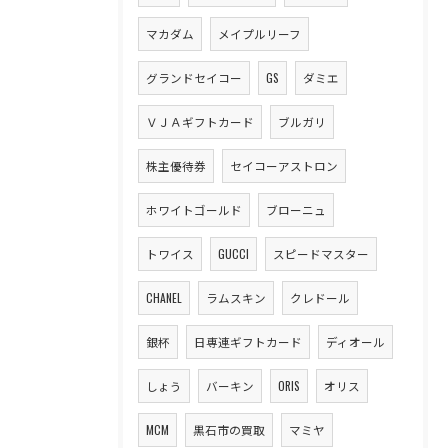
マカダム
メイプルリーフ
グランドセイコー
GS
ダミエ
ＶＪＡギフトカード
ブルガリ
株主優待券
セイコーアストロン
ホワイトゴールド
ブローニュ
トワイス
GUCCI
スピードマスター
CHANEL
ラムスキン
クレドール
銀杯
日専連ギフトカード
ディオール
しょう
バーキン
ORIS
オリス
MCM
黒石市の買取
マミヤ