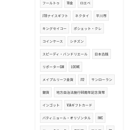
フールトゥ
18金
ロエベ
JTBナイスギフト
ネクタイ
平川市
キングセイコー
ポシェット・クレ
コインケース
シチズン
スピーディ・バンドリエール
日本古銭
リポーターGM
LOEWE
メイプルリーフ金貨
J12
サンローラン
銀貨
地方自治法施行60周年記念貨幣
インゴット
VJAギフトカード
バティニョール・オリゾンタル
IWC