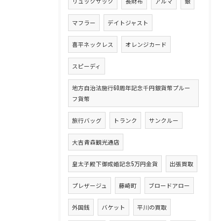
リュックサック
長財布
アルマ
銀
マフラー
デイトジャスト
喜平ネックレス
オレンジカード
スピーディ
地方自治法施行60周年記念千円銀貨幣プルー
フ貨幣
旅行バッグ
トランク
サンクルー
大吉青森観光通店
皇太子殿下御成婚記念5万円金貨
出張買取
プレザージュ
藤崎町
ブロードアロー
外国銭
バケット
平川の買取