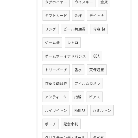
タグホイヤー
ウイスキー
金貨
ギフトカード
金杯
デイトナ
リング
ビール共通券
青森市r
ゲーム機
レトロ
ゲームボーイアドバンス
GBA
トリーバーチ
香水
天保通宝
びゅう商品券
フィルムカメラ
アンティーク
指輪
ピアス
ルイヴイトン
PENTAX
ハミルトン
ポーチ
記念小判
クリスチャンディオール
ダイヤ