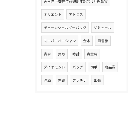
天皇陛下御在位意60周年記念10万円金貨
オリエント
アトラス
チェーンショルダーバッグ
ソミュール
スーパーオーシャン
金木
図書券
青森
買取
時計
貴金属
ダイヤモンド
バッグ
切手
商品券
洋酒
古銭
プラチナ
出張