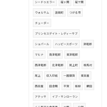
シードゥエラー
碇ヶ関
碇ケ関
ウォルサム
浪岡町
つがる市
チューダー
プリンセスデイト・レディーサブ
ショパール
ハッピースポーツ
津軽郡
マヒナ
南津軽郡
東津軽郡
西津軽郡
北津軽郡
尾上町
相馬村
尾上
収入印紙
一圓銀貨
東目屋
西目屋
田舎館
平賀
板柳
鶴田
アテッサ
イブ・サンローラン
くら寿司お食事券
大館
一分銀