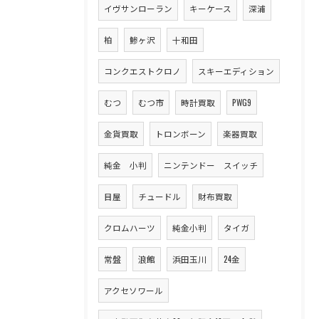
イヴサンローラン
キーケース
深浦
柏
鯵ヶ沢
十和田
コンクエストクロノ
スキーエディション
むつ
むつ市
時計買取
PWG9
金貨買取
トロンボーン
楽器買取
純金 小判
ニンテンドー スイッチ
目屋
チュードル
財布買取
クロムハーツ
純金小判
タイガ
常盤
浪館
浜田玉川
24金
アクセソワール