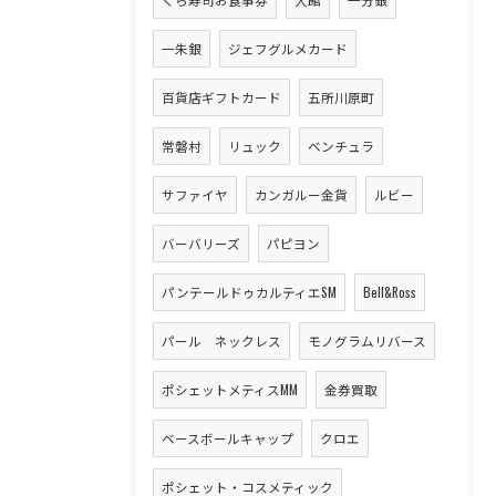
一朱銀
ジェフグルメカード
百貨店ギフトカード
五所川原町
常磐村
リュック
ベンチュラ
サファイヤ
カンガルー金貨
ルビー
バーバリーズ
パピヨン
パンテールドゥカルティエSM
Bell&Ross
パール ネックレス
モノグラムリバース
ポシェットメティスMM
金券買取
ベースボールキャップ
クロエ
ポシェット・コスメティック