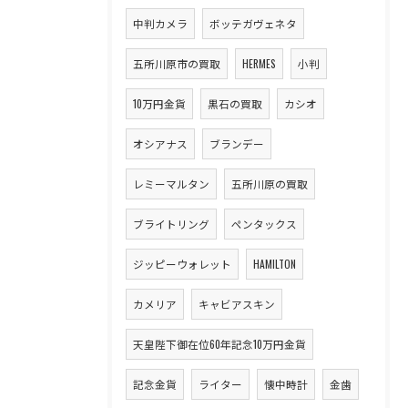
中判カメラ
ボッテガヴェネタ
五所川原市の買取
HERMES
小判
10万円金貨
黒石の買取
カシオ
オシアナス
ブランデー
レミーマルタン
五所川原の買取
ブライトリング
ペンタックス
ジッピーウォレット
HAMILTON
カメリア
キャビアスキン
天皇陛下御在位60年記念10万円金貨
記念金貨
ライター
懐中時計
金歯