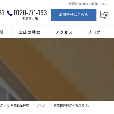
青森観光通店の買取です。
81
0120-771-193
お問合せはこちら
弘前高田店
問
当店の特徴
アクセス
ブログ
弘前の買取
買取専門店大吉 青森観光通店
ブランド
買取専門店大吉 弘前高田店
。
金
カメラ
ジュエリー
店大吉 青森観光通店
ブログ
青森観光通店の買取です。