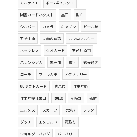
カルティエ
ボーム&メルシエ
図書カードネクスト
黒石
財布
シルバー
カメラ
キャノン
ビール券
五所川原
弘前の買取
スワロフスキー
ネックレス
クオカード
五所川原市
バレンシアガ
黒石市
喜平
観光通店
コーチ
フェラガモ
アクセサリー
UCギフトカード
青森市
年末年始
年末年始休業日
ROLEX
腕時計
弘前
エルメス
スカーフ
はがき
プラダ
グッチ
エメラルド
買取り
ショルダーバッグ
バーバリー