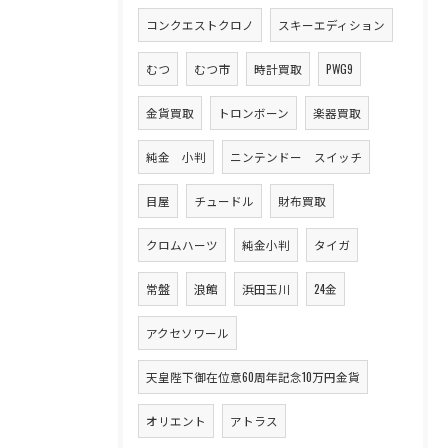
コンクエストクロノ
スキーエディション
むつ
むつ市
時計買取
PWG9
金貨買取
トロンボーン
楽器買取
純金 小判
ニンテンドー スイッチ
目屋
チュードル
財布買取
クロムハーツ
純金小判
タイガ
常盤
浪館
浜田玉川
24金
アクセソワール
天皇陛下御在位意60周年記念10万円金貨
オリエント
アトラス