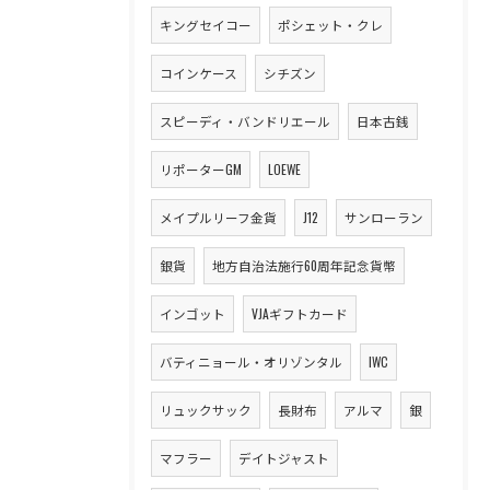
キングセイコー
ポシェット・クレ
コインケース
シチズン
スピーディ・バンドリエール
日本古銭
リポーターGM
LOEWE
メイプルリーフ金貨
J12
サンローラン
銀貨
地方自治法施行60周年記念貨幣
インゴット
VJAギフトカード
バティニョール・オリゾンタル
IWC
リュックサック
長財布
アルマ
銀
マフラー
デイトジャスト