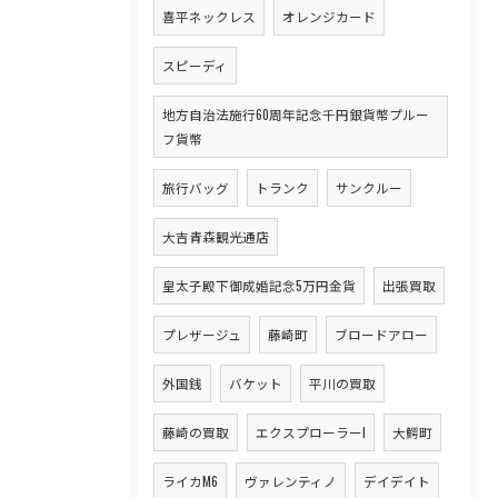
喜平ネックレス
オレンジカード
スピーディ
地方自治法施行60周年記念千円銀貨幣プルー
フ貨幣
旅行バッグ
トランク
サンクルー
大吉青森観光通店
皇太子殿下御成婚記念5万円金貨
出張買取
プレザージュ
藤崎町
ブロードアロー
外国銭
バケット
平川の買取
藤崎の買取
エクスプローラーI
大鰐町
ライカM6
ヴァレンティノ
デイデイト