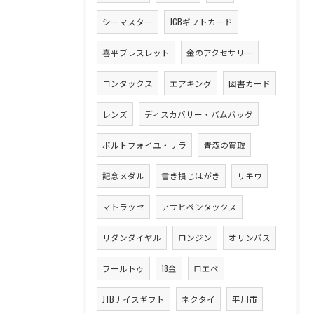
シーマスター
JCBギフトカード
喜平ブレスレット
金のアクセサリー
コンタックス
エアキング
図書カード
レンズ
ディスカバリー・バムバッグ
ポルトフォイユ・サラ
青森の買取
記念メダル
書き損じはがき
リモワ
マトラッセ
アサヒペンタックス
リダンダイヤル
ロンジン
オリンパス
フールトゥ
18金
ロエベ
JTBナイスギフト
ネクタイ
平川市