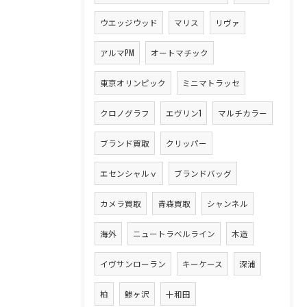
ウエッジウッド
マリス
リヴァ
アルマPM
オートマチック
東京オリンピック
ミニマトラッセ
クロノグラフ
エヴリン1
マルチカラー
ブランド買取
クリッパー
エセンシャルｖ
ブランドバッグ
カメラ買取
青森買取
シャンネル
海外
ニュートラベルライン
木造
イヴサンローラン
キーケース
深浦
柏
鯵ヶ沢
十和田