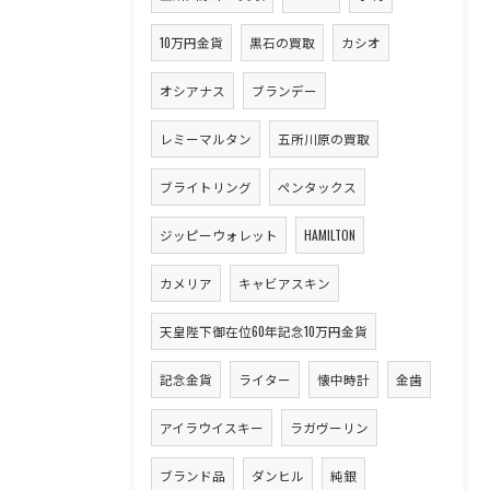
10万円金貨
黒石の買取
カシオ
オシアナス
ブランデー
レミーマルタン
五所川原の買取
ブライトリング
ペンタックス
ジッピーウォレット
HAMILTON
カメリア
キャビアスキン
天皇陛下御在位60年記念10万円金貨
記念金貨
ライター
懐中時計
金歯
アイラウイスキー
ラガヴーリン
ブランド品
ダンヒル
純銀