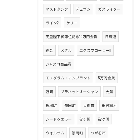
マストタンク
デュポン
ガスライター
ライン2
ケリー
天皇陛下御即位記念10万円金貨
日専連
純金
メダル
エクスプローラーII
ジャスコ商品券
モノグラム・アンプラント
5万円金貨
浪岡
プラネットオーシャン
大鰐
板柳町
鶴田町
大館市
田舎館村
シードゥエラー
碇ヶ関
碇ケ関
ウォルサム
浪岡町
つがる市