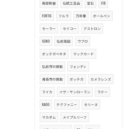
南部鉄器
伝統工芸品
宝石
JTB
FORTIS
フルラ
万年筆
ボールペン
セーラー
セイコー
アストロン
SEIKO
弘前高田
ウブロ
ボッテガベネタ
マックカード
弘前市の買取
フェンディ
青森市の買取
ボッテガ
カメラレンズ
ライカ
イヴ・サンローラン
ラドー
RADO
テクファニー
セリーヌ
マカダム
メイプルリーフ