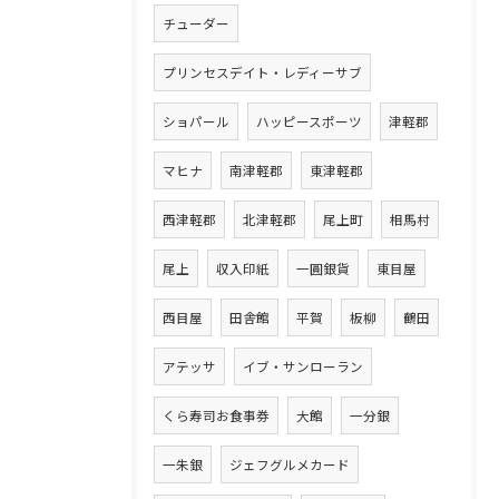
チューダー
プリンセスデイト・レディーサブ
ショパール
ハッピースポーツ
津軽郡
マヒナ
南津軽郡
東津軽郡
西津軽郡
北津軽郡
尾上町
相馬村
尾上
収入印紙
一圓銀貨
東目屋
西目屋
田舎館
平賀
板柳
鶴田
アテッサ
イブ・サンローラン
くら寿司お食事券
大館
一分銀
一朱銀
ジェフグルメカード