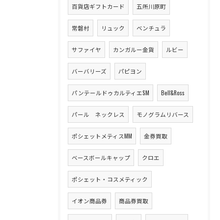
百貨店ギフトカード
五所川原町
常磐村
リュック
ベンチュラ
サファイヤ
カンガルー金貨
ルビー
バーバリーズ
パピヨン
パンテールドゥカルティエSM
Bell&Ross
パール ネックレス
モノグラムリバース
ポシェットメティスMM
金券買取
ベースボールキャップ
クロエ
ポシェット・コスメティック
イオン商品券
商品券買取