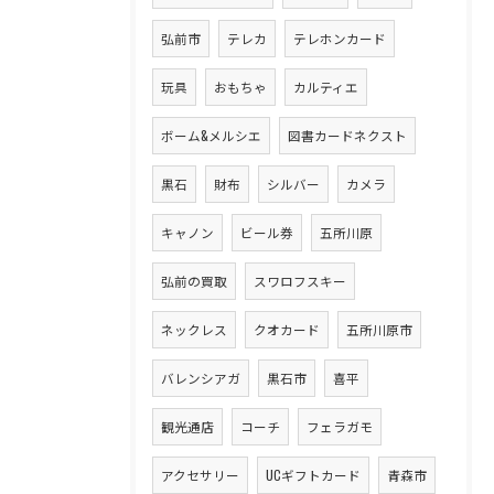
弘前市
テレカ
テレホンカード
玩具
おもちゃ
カルティエ
ボーム&メルシエ
図書カードネクスト
黒石
財布
シルバー
カメラ
キャノン
ビール券
五所川原
弘前の買取
スワロフスキー
ネックレス
クオカード
五所川原市
バレンシアガ
黒石市
喜平
観光通店
コーチ
フェラガモ
アクセサリー
UCギフトカード
青森市