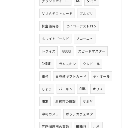
グランドセイコー
GS
ダミエ
ＶＪＡギフトカード
ブルガリ
株主優待券
セイコーアストロン
ホワイトゴールド
ブローニュ
トワイス
GUCCI
スピードマスター
CHANEL
ラムスキン
クレドール
銀杯
日専連ギフトカード
ディオール
しょう
バーキン
ORIS
オリス
MCM
黒石市の買取
マミヤ
中判カメラ
ボッテガヴェネタ
五所川原市の買取
HERMES
小判