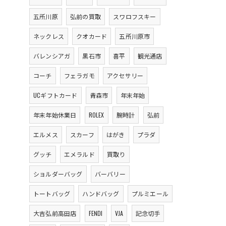
五所川原
弘前の買取
スワロフスキー
ネックレス
クオカード
五所川原市
バレンシアガ
黒石市
喜平
観光通店
コーチ
フェラガモ
アクセサリー
UCギフトカード
青森市
年末年始
年末年始休業日
ROLEX
腕時計
弘前
エルメス
スカーフ
はがき
プラダ
グッチ
エメラルド
買取り
ショルダーバッグ
バーバリー
トートバッグ
ハンドバッグ
プルミエール
大吉弘前高田店
FENDI
VJA
記念切手