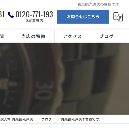
青森観光通店の買取です。
81
0120-771-193
お問合せはこちら
弘前高田店
問
当店の特徴
アクセス
ブログ
弘前の買取
買取専門店大吉 青森観光通店
ブランド
買取専門店大吉 弘前高田店
。
金
カメラ
ジュエリー
店大吉 青森観光通店
ブログ
青森観光通店の買取です。