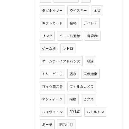
タグホイヤー
ウイスキー
金貨
ギフトカード
金杯
デイトナ
リング
ビール共通券
青森市r
ゲーム機
レトロ
ゲームボーイアドバンス
GBA
トリーバーチ
香水
天保通宝
びゅう商品券
フィルムカメラ
アンティーク
指輪
ピアス
ルイヴイトン
PENTAX
ハミルトン
ポーチ
記念小判