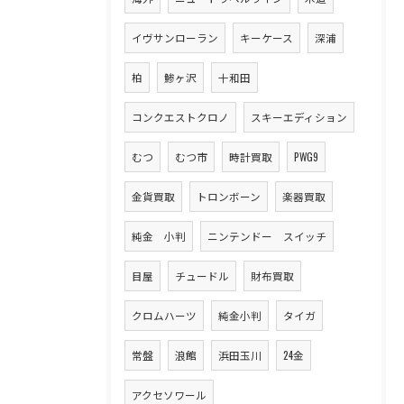
イヴサンローラン
キーケース
深浦
柏
鯵ヶ沢
十和田
コンクエストクロノ
スキーエディション
むつ
むつ市
時計買取
PWG9
金貨買取
トロンボーン
楽器買取
純金 小判
ニンテンドー スイッチ
目屋
チュードル
財布買取
クロムハーツ
純金小判
タイガ
常盤
浪館
浜田玉川
24金
アクセソワール