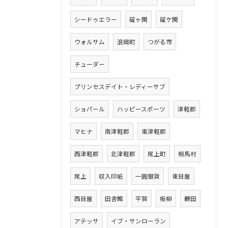
シードゥエラー
碇ヶ関
碇ケ関
ウォルサム
浪岡町
つがる市
チューダー
プリンセスデイト・レディーサブ
ショパール
ハッピースポーツ
津軽郡
マヒナ
南津軽郡
東津軽郡
西津軽郡
北津軽郡
尾上町
相馬村
尾上
収入印紙
一圓銀貨
東目屋
西目屋
田舎館
平賀
板柳
鶴田
アテッサ
イブ・サンローラン