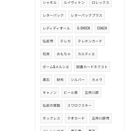
シャネル
ルイヴィトン
ロレックス
レターパック
レターパックプラス
レディディオール
G-SHOCK
COACH
弘前市
テレカ
テレホンカード
玩具
おもちゃ
カルティエ
ボーム&メルシエ
図書カードネクスト
黒石
財布
シルバー
カメラ
キャノン
ビール券
五所川原
弘前の買取
スワロフスキー
ネックレス
クオカード
五所川原市
バレンシアガ
黒石市
喜平