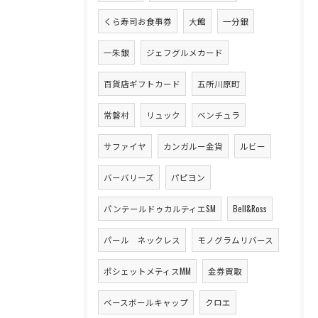
くら寿司お食事券
大館
一分銀
一朱銀
ジェフグルメカード
百貨店ギフトカード
五所川原町
常磐村
リュック
ベンチュラ
サファイヤ
カンガルー金貨
ルビー
バーバリーズ
パピヨン
パンテールドゥカルティエSM
Bell&Ross
パール ネックレス
モノグラムリバース
ポシェットメティスMM
金券買取
ベースボールキャップ
クロエ