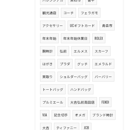
観光通店
コーチ
フェラガモ
アクセサリー
UCギフトカード
青森市
年末年始
年末年始休業日
ROLEX
腕時計
弘前
エルメス
スカーフ
はがき
プラダ
グッチ
エメラルド
買取り
ショルダーバッグ
バーバリー
トートバッグ
ハンドバッグ
プルミエール
大吉弘前高田店
FENDI
VJA
記念切手
オメガ
ブランド時計
大吉
ティファニー
JCB