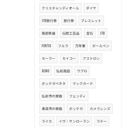
クリスチャンディオール
ダイヤ
JTB旅行券
旅行券
ブレスレット
南部鉄器
伝統工芸品
宝石
JTB
FORTIS
フルラ
万年筆
ボールペン
セーラー
セイコー
アストロン
SEIKO
弘前高田
ウブロ
ボッテガベネタ
マックカード
弘前市の買取
フェンディ
青森市の買取
ボッテガ
カメラレンズ
ライカ
イヴ・サンローラン
ラドー