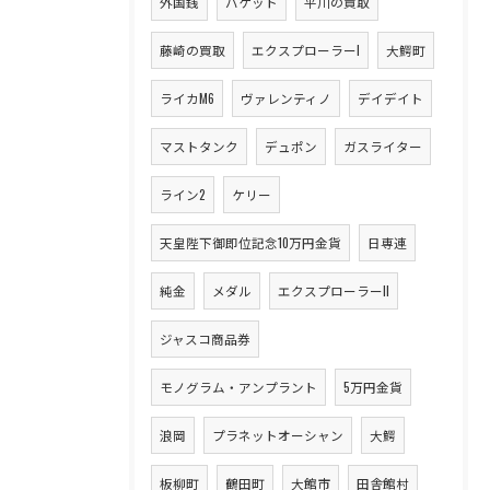
外国銭
バケット
平川の買取
藤崎の買取
エクスプローラーI
大鰐町
ライカM6
ヴァレンティノ
デイデイト
マストタンク
デュポン
ガスライター
ライン2
ケリー
天皇陛下御即位記念10万円金貨
日専連
純金
メダル
エクスプローラーII
ジャスコ商品券
モノグラム・アンプラント
5万円金貨
浪岡
プラネットオーシャン
大鰐
板柳町
鶴田町
大館市
田舎館村