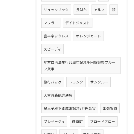
リュックサック
長財布
アルマ
銀
マフラー
デイトジャスト
喜平ネックレス
オレンジカード
スピーディ
地方自治法施行60周年記念千円銀貨幣プルー
フ貨幣
旅行バッグ
トランク
サンクルー
大吉青森観光通店
皇太子殿下御成婚記念5万円金貨
出張買取
プレザージュ
藤崎町
ブロードアロー