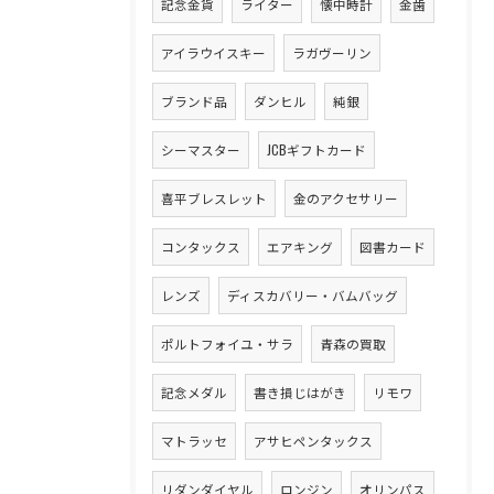
記念金貨
ライター
懐中時計
金歯
アイラウイスキー
ラガヴーリン
ブランド品
ダンヒル
純銀
シーマスター
JCBギフトカード
喜平ブレスレット
金のアクセサリー
コンタックス
エアキング
図書カード
レンズ
ディスカバリー・バムバッグ
ポルトフォイユ・サラ
青森の買取
記念メダル
書き損じはがき
リモワ
マトラッセ
アサヒペンタックス
リダンダイヤル
ロンジン
オリンパス