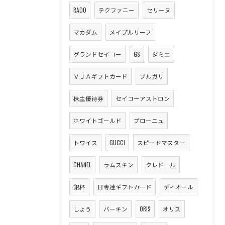
RADO
テクファニー
セリーヌ
マカダム
メイプルリーフ
グランドセイコー
GS
ダミエ
ＶＪＡギフトカード
ブルガリ
株主優待券
セイコーアストロン
ホワイトゴールド
ブローニュ
トワイス
GUCCI
スピードマスター
CHANEL
ラムスキン
クレドール
銀杯
日専連ギフトカード
ディオール
しょう
バーキン
ORIS
オリス