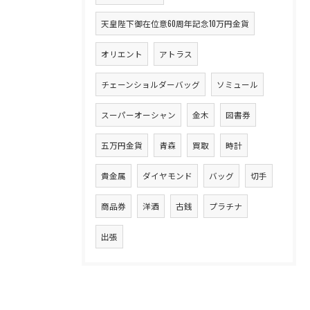
天皇陛下御在位意60周年記念10万円金貨
オリエント
アトラス
チェーンショルダーバッグ
ソミュール
スーパーオーシャン
金木
図書券
五万円金貨
青森
買取
時計
貴金属
ダイヤモンド
バッグ
切手
商品券
洋酒
古銭
プラチナ
出張