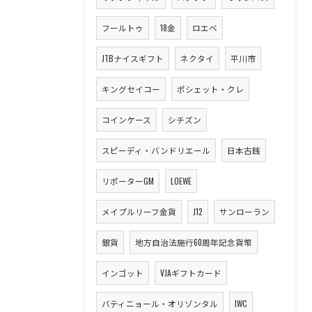
フールトゥ
18金
ロエベ
JTBナイスギフト
ネクタイ
平川市
キングセイコー
ポシェット・クレ
コインケース
シチズン
スピーディ・バンドリエール
日本古銭
リポーターGM
LOEWE
メイプルリーフ金貨
J12
サンローラン
銀貨
地方自治法施行60周年記念貨幣
インゴット
VJAギフトカード
バティニョール・オリゾンタル
IWC