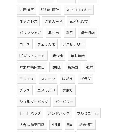
五所川原
弘前の買取
スワロフスキー
ネックレス
クオカード
五所川原市
バレンシアガ
黒石市
喜平
観光通店
コーチ
フェラガモ
アクセサリー
UCギフトカード
青森市
年末年始
年末年始休業日
ROLEX
腕時計
弘前
エルメス
スカーフ
はがき
プラダ
グッチ
エメラルド
買取り
ショルダーバッグ
バーバリー
トートバッグ
ハンドバッグ
プルミエール
大吉弘前高田店
FENDI
VJA
記念切手