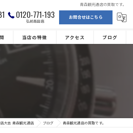
青森観光通店の買取です。
81
0120-771-193
お問合せはこちら
弘前高田店
問
当店の特徴
アクセス
ブログ
弘前の買取
買取専門店大吉 青森観光通店
ブランド
買取専門店大吉 弘前高田店
。
金
カメラ
ジュエリー
店大吉 青森観光通店
ブログ
青森観光通店の買取です。