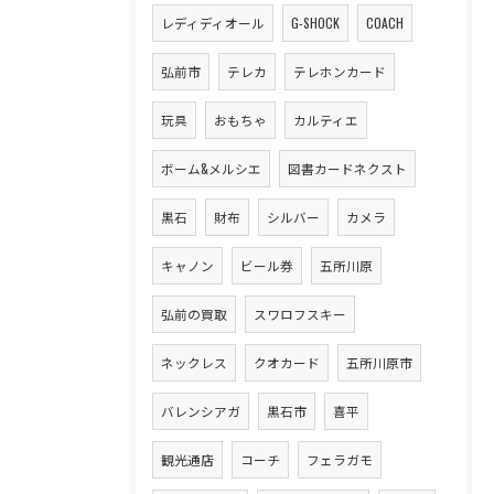
レディディオール
G-SHOCK
COACH
弘前市
テレカ
テレホンカード
玩具
おもちゃ
カルティエ
ボーム&メルシエ
図書カードネクスト
黒石
財布
シルバー
カメラ
キャノン
ビール券
五所川原
弘前の買取
スワロフスキー
ネックレス
クオカード
五所川原市
バレンシアガ
黒石市
喜平
観光通店
コーチ
フェラガモ