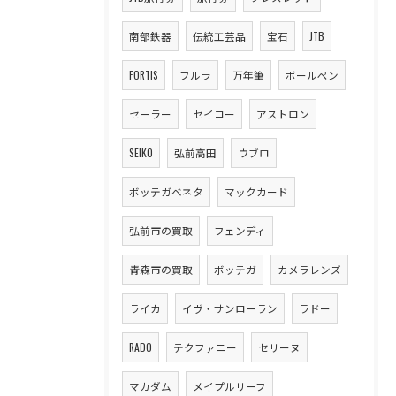
南部鉄器
伝統工芸品
宝石
JTB
FORTIS
フルラ
万年筆
ボールペン
セーラー
セイコー
アストロン
SEIKO
弘前高田
ウブロ
ボッテガベネタ
マックカード
弘前市の買取
フェンディ
青森市の買取
ボッテガ
カメラレンズ
ライカ
イヴ・サンローラン
ラドー
RADO
テクファニー
セリーヌ
マカダム
メイプルリーフ