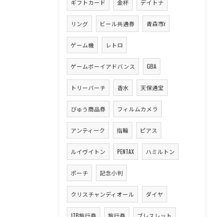
ギフトカード
金杯
デイトナ
リング
ビール共通券
青森市r
ゲーム機
レトロ
ゲームボーイアドバンス
GBA
トリーバーチ
香水
天保通宝
びゅう商品券
フィルムカメラ
アンティーク
指輪
ピアス
ルイヴイトン
PENTAX
ハミルトン
ポーチ
記念小判
クリスチャンディオール
ダイヤ
JTB旅行券
旅行券
ブレスレット