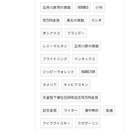
五所川原市の買取
HERMES
小判
10万円金貨
黒石の買取
カシオ
オシアナス
ブランデー
レミーマルタン
五所川原の買取
ブライトリング
ペンタックス
ジッピーウォレット
HAMILTON
カメリア
キャビアスキン
天皇陛下御在位60年記念10万円金貨
記念金貨
ライター
懐中時計
金歯
アイラウイスキー
ラガヴーリン