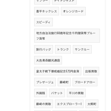
マフラー
デイトジャスト
喜平ネックレス
オレンジカード
スピーディ
地方自治法施行60周年記念千円銀貨幣プルー
フ貨幣
旅行バッグ
トランク
サンクルー
大吉青森観光通店
皇太子殿下御成婚記念5万円金貨
出張買取
プレザージュ
藤崎町
ブロードアロー
外国銭
バケット
平川の買取
藤崎の買取
エクスプローラーI
大鰐町