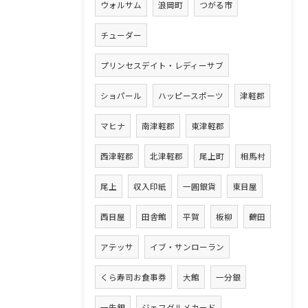
ウォルサム
浪岡町
つがる市
チューダー
プリンセスデイト・レディーサブ
ショパール
ハッピースポーツ
津軽郡
マヒナ
南津軽郡
東津軽郡
西津軽郡
北津軽郡
尾上町
相馬村
尾上
収入印紙
一圓銀貨
東目屋
西目屋
田舎館
平賀
板柳
鶴田
アテッサ
イブ・サンローラン
くら寿司お食事券
大館
一分銀
一朱銀
ジェフグルメカード