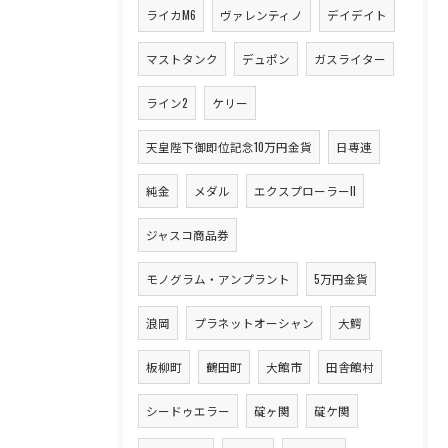
ライカM6
ヴァレンティノ
デイデイト
マストタンク
デュポン
ガスライター
ライン2
ケリー
天皇陛下御即位記念10万円金貨
日専連
純金
メダル
エクスプローラーII
ジャスコ商品券
モノグラム・アンプラント
5万円金貨
浪岡
プラネットオーシャン
大鰐
板柳町
鶴田町
大館市
田舎館村
シードゥエラー
碇ヶ関
碇ケ関