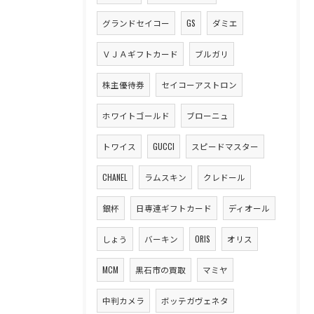
グランドセイコー
GS
ダミエ
ＶＪＡギフトカード
ブルガリ
株主優待券
セイコーアストロン
ホワイトゴールド
ブローニュ
トワイス
GUCCI
スピードマスター
CHANEL
ラムスキン
クレドール
銀杯
日専連ギフトカード
ディオール
しょう
バーキン
ORIS
オリス
MCM
黒石市の買取
マミヤ
中判カメラ
ボッテガヴェネタ