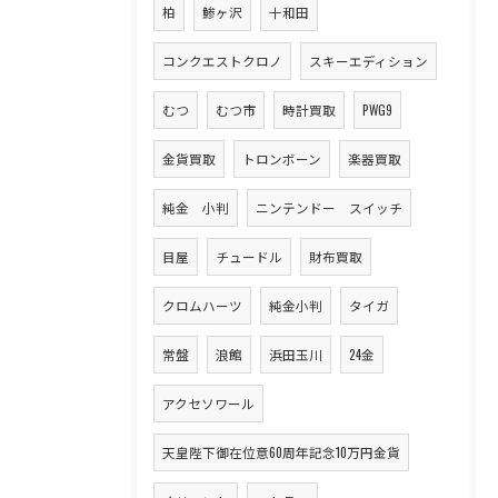
柏
鯵ヶ沢
十和田
コンクエストクロノ
スキーエディション
むつ
むつ市
時計買取
PWG9
金貨買取
トロンボーン
楽器買取
純金 小判
ニンテンドー スイッチ
目屋
チュードル
財布買取
クロムハーツ
純金小判
タイガ
常盤
浪館
浜田玉川
24金
アクセソワール
天皇陛下御在位意60周年記念10万円金貨