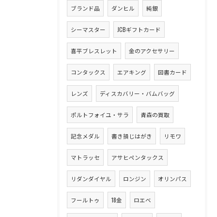
ブランド品
ダンヒル
純銀
シーマスター
JCBギフトカード
喜平ブレスレット
金のアクセサリー
コンタックス
エアキング
図書カード
レンズ
ディスカバリー・バムバッグ
ポルトフォイユ・サラ
青森の買取
記念メダル
書き損じはがき
リモワ
マトラッセ
アサヒペンタックス
リダンダイヤル
ロンジン
オリンパス
フールトゥ
18金
ロエベ