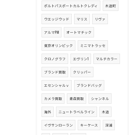
ポルトパスポートカルトクレディ
木造町
ウエッジウッド
マリス
リヴァ
アルマPM
オートマチック
東京オリンピック
ミニマトラッセ
クロノグラフ
エヴリン1
マルチカラー
ブランド買取
クリッパー
エセンシャルｖ
ブランドバッグ
カメラ買取
青森買取
シャンネル
海外
ニュートラベルライン
木造
イヴサンローラン
キーケース
深浦