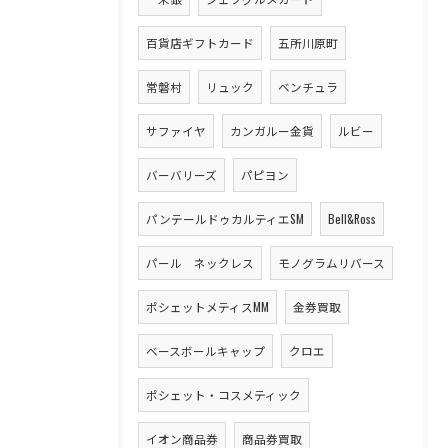
百貨店ギフトカード
五所川原町
常磐村
リュック
ベンチュラ
サファイヤ
カンガルー金貨
ルビー
バーバリーズ
パピヨン
パンテールドゥカルティエSM
Bell&Ross
パール ネックレス
モノグラムリバース
ポシェットメティスMM
金券買取
ベースボールキャップ
クロエ
ポシェット・コスメティック
イオン商品券
商品券買取