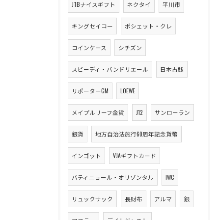
JTBナイスギフト
ネクタイ
平川市
キングセイコー
ポシェット・クレ
コインケース
シチズン
スピーディ・バンドリエール
日本古銭
リポーターGM
LOEWE
メイプルリーフ金貨
J12
サンローラン
銀貨
地方自治法施行60周年記念貨幣
インゴット
VJAギフトカード
バティニョール・オリゾンタル
IWC
リュックサック
長財布
アルマ
銀