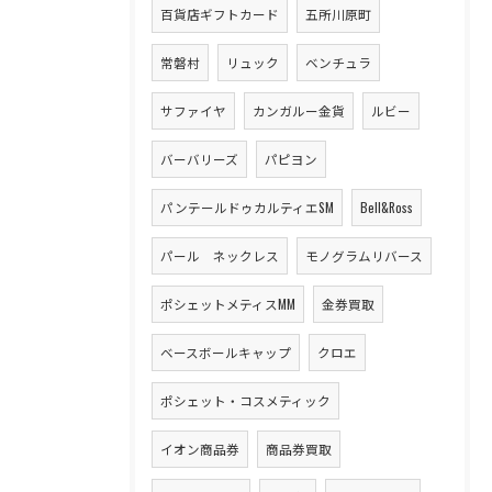
百貨店ギフトカード
五所川原町
常磐村
リュック
ベンチュラ
サファイヤ
カンガルー金貨
ルビー
バーバリーズ
パピヨン
パンテールドゥカルティエSM
Bell&Ross
パール ネックレス
モノグラムリバース
ポシェットメティスMM
金券買取
ベースボールキャップ
クロエ
ポシェット・コスメティック
イオン商品券
商品券買取