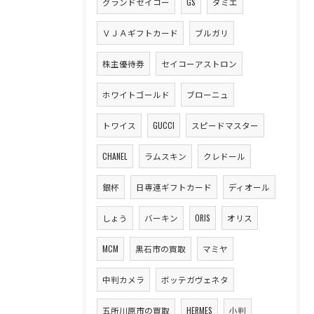
グランドセイコー
GS
ダミエ
ＶＪＡギフトカード
ブルガリ
株主優待券
セイコーアストロン
ホワイトゴールド
ブローニュ
トワイス
GUCCI
スピードマスター
CHANEL
ラムスキン
クレドール
銀杯
日専連ギフトカード
ディオール
しょう
バーキン
ORIS
オリス
MCM
黒石市の買取
マミヤ
中判カメラ
ボッテガヴェネタ
五所川原市の買取
HERMES
小判