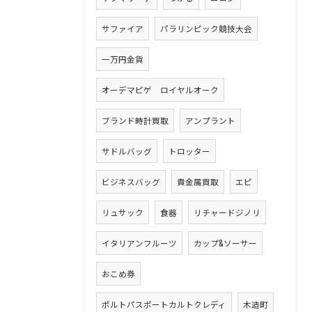
サファイア
パラリンピック競技大会
一万円金貨
オーデマピゲ ロイヤルオーク
ブランド時計買取
アンプラント
サドルバッグ
トロッター
ビジネスバッグ
貴金属買取
エピ
リュサック
食器
リチャードジノリ
イタリアンフルーツ
カップ&ソーサー
おこめ券
ポルトパスポートカルトクレディ
木造町