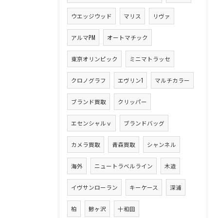
ウエッジウッド
マリス
リヴァ
アルマPM
オートマチック
東京オリンピック
ミニマトラッセ
クロノグラフ
エヴリン1
マルチカラー
ブランド買取
クリッパー
エセンシャルｖ
ブランドバッグ
カメラ買取
青森買取
シャンネル
海外
ニュートラベルライン
木造
イヴサンローラン
キーケース
深浦
柏
鯵ヶ沢
十和田