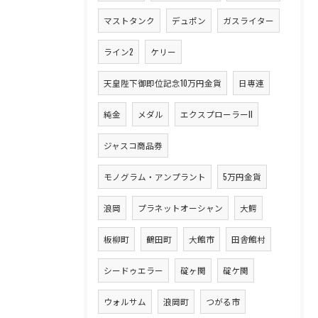
マストタンク
デュポン
ガスライター
ライン2
ケリー
天皇陛下御即位記念10万円金貨
日専連
純金
メダル
エクスプローラーII
ジャスコ商品券
モノグラム・アンプラント
5万円金貨
浪岡
プラネットオーシャン
大鰐
板柳町
鶴田町
大館市
田舎館村
シードゥエラー
碇ヶ関
碇ケ関
ウォルサム
浪岡町
つがる市