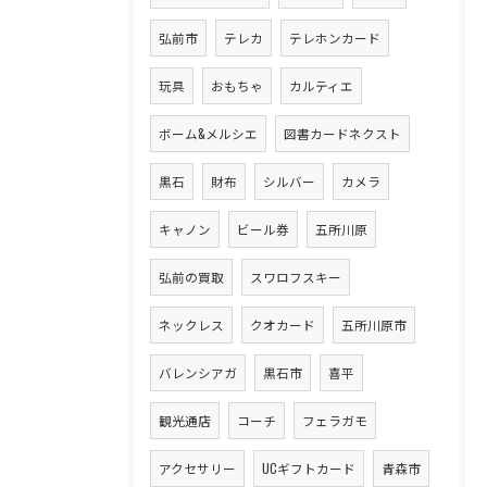
弘前市
テレカ
テレホンカード
玩具
おもちゃ
カルティエ
ボーム&メルシエ
図書カードネクスト
黒石
財布
シルバー
カメラ
キャノン
ビール券
五所川原
弘前の買取
スワロフスキー
ネックレス
クオカード
五所川原市
バレンシアガ
黒石市
喜平
観光通店
コーチ
フェラガモ
アクセサリー
UCギフトカード
青森市