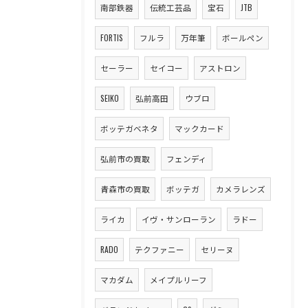
南部鉄器
伝統工芸品
宝石
JTB
FORTIS
フルラ
万年筆
ボールペン
セーラー
セイコー
アストロン
SEIKO
弘前高田
ウブロ
ボッテガベネタ
マックカード
弘前市の買取
フェンディ
青森市の買取
ボッテガ
カメラレンズ
ライカ
イヴ・サンローラン
ラドー
RADO
テクファニー
セリーヌ
マカダム
メイプルリーフ