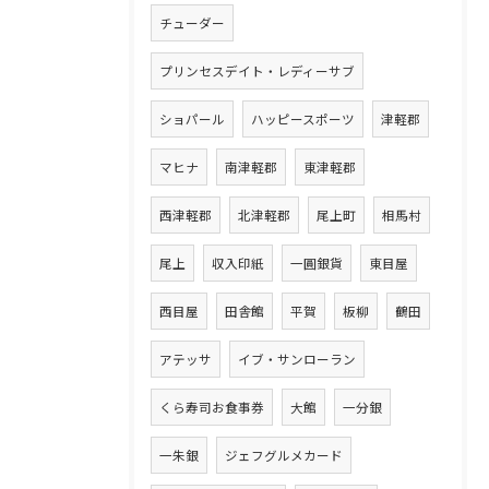
チューダー
プリンセスデイト・レディーサブ
ショパール
ハッピースポーツ
津軽郡
マヒナ
南津軽郡
東津軽郡
西津軽郡
北津軽郡
尾上町
相馬村
尾上
収入印紙
一圓銀貨
東目屋
西目屋
田舎館
平賀
板柳
鶴田
アテッサ
イブ・サンローラン
くら寿司お食事券
大館
一分銀
一朱銀
ジェフグルメカード