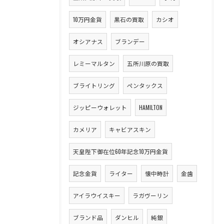
10万円金貨
黒石の買取
カシオ
オシアナス
ブランデー
レミーマルタン
五所川原の買取
ブライトリング
ペンタックス
ジッピーウォレット
HAMILTON
カメリア
キャビアスキン
天皇陛下御在位60年記念10万円金貨
記念金貨
ライター
懐中時計
金歯
アイラウイスキー
ラガヴーリン
ブランド品
ダンヒル
純銀