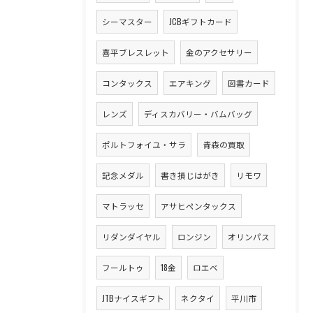
シーマスター
JCBギフトカード
喜平ブレスレット
金のアクセサリー
コンタックス
エアキング
図書カード
レンズ
ディスカバリー・バムバッグ
ポルトフォイユ・サラ
青森の買取
記念メダル
書き損じはがき
リモワ
マトラッセ
アサヒペンタックス
リダンダイヤル
ロンジン
オリンパス
フールトゥ
18金
ロエベ
JTBナイスギフト
ネクタイ
平川市