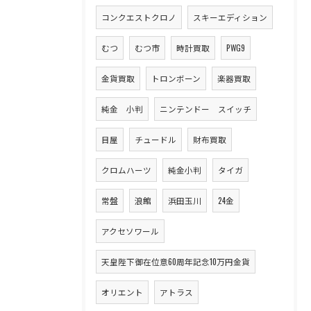
コンクエストクロノ
スキーエディション
むつ
むつ市
時計買取
PWG9
金貨買取
トロンボーン
楽器買取
純金 小判
ニンテンドー スイッチ
目屋
チュードル
財布買取
クロムハーツ
純金小判
タイガ
常盤
浪館
浜田玉川
24金
アクセソワール
天皇陛下御在位意60周年記念10万円金貨
オリエント
アトラス