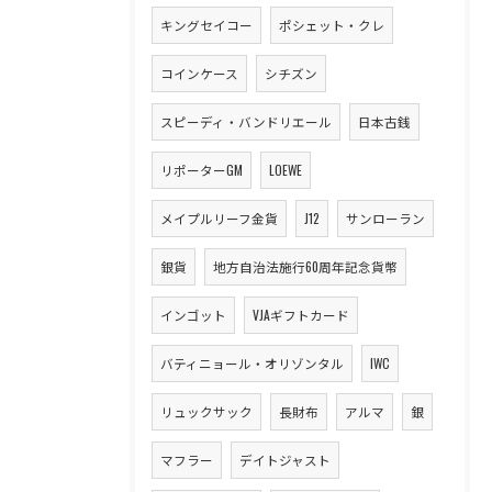
キングセイコー
ポシェット・クレ
コインケース
シチズン
スピーディ・バンドリエール
日本古銭
リポーターGM
LOEWE
メイプルリーフ金貨
J12
サンローラン
銀貨
地方自治法施行60周年記念貨幣
インゴット
VJAギフトカード
バティニョール・オリゾンタル
IWC
リュックサック
長財布
アルマ
銀
マフラー
デイトジャスト