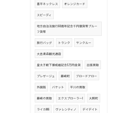
喜平ネックレス
オレンジカード
スピーディ
地方自治法施行60周年記念千円銀貨幣プルー
フ貨幣
旅行バッグ
トランク
サンクルー
大吉青森観光通店
皇太子殿下御成婚記念5万円金貨
出張買取
プレザージュ
藤崎町
ブロードアロー
外国銭
バケット
平川の買取
藤崎の買取
エクスプローラーI
大鰐町
ライカM6
ヴァレンティノ
デイデイト