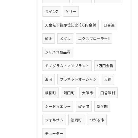
ライン2
ケリー
天皇陛下御即位記念10万円金貨
日専連
純金
メダル
エクスプローラーII
ジャスコ商品券
モノグラム・アンプラント
5万円金貨
浪岡
プラネットオーシャン
大鰐
板柳町
鶴田町
大館市
田舎館村
シードゥエラー
碇ヶ関
碇ケ関
ウォルサム
浪岡町
つがる市
チューダー