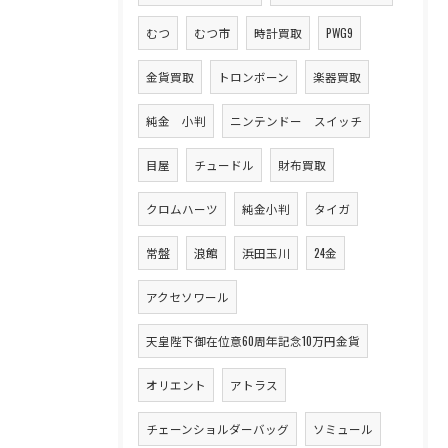
むつ
むつ市
時計買取
PWG9
金貨買取
トロンボーン
楽器買取
純金 小判
ニンテンドー スイッチ
目屋
チュードル
財布買取
クロムハーツ
純金小判
タイガ
常盤
浪館
浜田玉川
24金
アクセソワール
天皇陛下御在位意60周年記念10万円金貨
オリエント
アトラス
チェーンショルダーバッグ
ソミュール