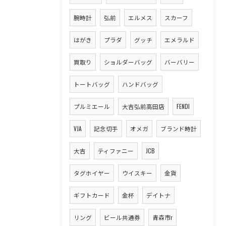
腕時計
弘前
エルメス
スカーフ
はがき
プラダ
グッチ
エメラルド
買取り
ショルダーバッグ
バーバリー
トートバッグ
ハンドバッグ
プルミエール
大吉弘前高田店
FENDI
VJA
記念切手
オメガ
ブランド時計
大吉
ティファニー
JCB
タグホイヤー
ウイスキー
金貨
ギフトカード
金杯
デイトナ
リング
ビール共通券
青森市r