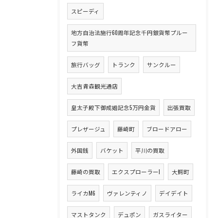
スピーディ
地方自治法施行60周年記念千円銀貨幣プルー
フ貨幣
旅行バッグ
トランク
サンクルー
大吉青森観光通店
皇太子殿下御成婚記念5万円金貨
出張買取
プレザージュ
藤崎町
ブロードアロー
外国銭
バケット
平川の買取
藤崎の買取
エクスプローラーI
大鰐町
ライカM6
ヴァレンティノ
デイデイト
マストタンク
デュポン
ガスライター