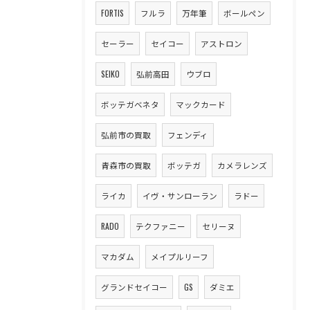
FORTIS
フルラ
万年筆
ボールペン
セーラー
セイコー
アストロン
SEIKO
弘前高田
ウブロ
ボッテガベネタ
マックカード
弘前市の買取
フェンディ
青森市の買取
ボッテガ
カメラレンズ
ライカ
イヴ・サンローラン
ラドー
RADO
テクファニー
セリーヌ
マカダム
メイプルリーフ
グランドセイコー
GS
ダミエ