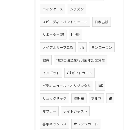
コインケース
シチズン
スピーディ・バンドリエール
日本古銭
リポーターGM
LOEWE
メイプルリーフ金貨
J12
サンローラン
銀貨
地方自治法施行60周年記念貨幣
インゴット
VJAギフトカード
バティニョール・オリゾンタル
IWC
リュックサック
長財布
アルマ
銀
マフラー
デイトジャスト
喜平ネックレス
オレンジカード