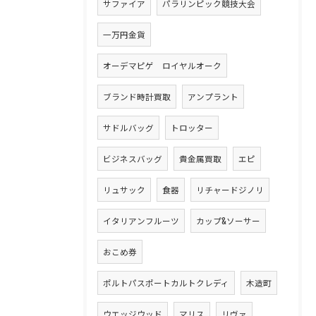
サファイア
パラリンピック競技大会
一万円金貨
オーデマピゲ ロイヤルオーク
ブランド時計買取
アンプラント
サドルバッグ
トロッター
ビジネスバッグ
貴金属買取
エピ
リュサック
食器
リチャードジノリ
イタリアンフルーツ
カップ&ソーサー
おこめ券
ポルトパスポートカルトクレディ
木造町
ウエッジウッド
マリス
リヴァ