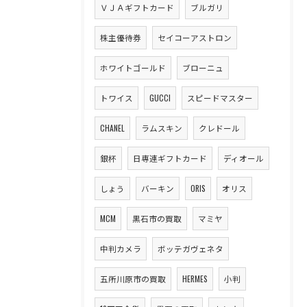
ＶＪＡギフトカード
ブルガリ
株主優待券
セイコーアストロン
ホワイトゴールド
ブローニュ
トワイス
GUCCI
スピードマスター
CHANEL
ラムスキン
クレドール
銀杯
日専連ギフトカード
ディオール
しょう
バーキン
ORIS
オリス
MCM
黒石市の買取
マミヤ
中判カメラ
ボッテガヴェネタ
五所川原市の買取
HERMES
小判