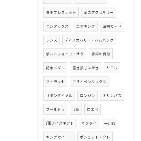
喜平ブレスレット
金のアクセサリー
コンタックス
エアキング
図書カード
レンズ
ディスカバリー・バムバッグ
ポルトフォイユ・サラ
青森の買取
記念メダル
書き損じはがき
リモワ
マトラッセ
アサヒペンタックス
リダンダイヤル
ロンジン
オリンパス
フールトゥ
18金
ロエベ
JTBナイスギフト
ネクタイ
平川市
キングセイコー
ポシェット・クレ