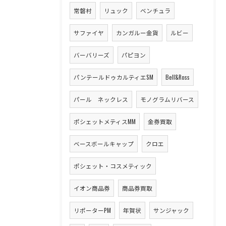
常磐村
リュック
ベンチュラ
サファイヤ
カンガルー金貨
ルビー
バーバリーズ
パピヨン
パンテールドゥカルティエSM
Bell&Ross
パール ネックレス
モノグラムリバース
ポシェットメティスMM
金券買取
ベースボールキャップ
クロエ
ポシェット・コスメティック
イオン商品券
商品券買取
リポーターPM
年賀状
サンジャック