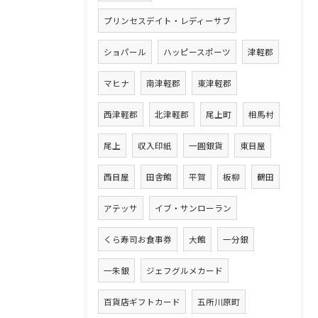
プリンセスデイト・レディーサブ
ショパール
ハッピースポーツ
津軽郡
マヒナ
南津軽郡
東津軽郡
西津軽郡
北津軽郡
尾上町
相馬村
尾上
収入印紙
一圓銀貨
東目屋
西目屋
田舎館
平賀
板柳
鶴田
アテッサ
イブ・サンローラン
くら寿司お食事券
大館
一分銀
一朱銀
ジェフグルメカード
百貨店ギフトカード
五所川原町