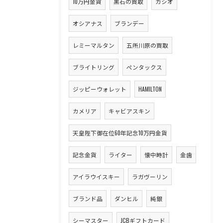
10万円金貨
黒石の買取
カシオ
オシアナス
ブランデー
レミーマルタン
五所川原の買取
ブライトリング
ペンタックス
ジッピーウォレット
HAMILTON
カメリア
キャビアスキン
天皇陛下御在位60年記念10万円金貨
記念金貨
ライター
懐中時計
金歯
アイラウイスキー
ラガヴーリン
ブランド品
ダンヒル
純銀
シーマスター
JCBギフトカード