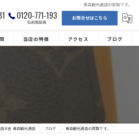
青森観光通店の買取です。
81
0120-771-193
お問合せはこちら
弘前高田店
問
当店の特徴
アクセス
ブログ
弘前の買取
買取専門店大吉 青森観光通店
ブランド
買取専門店大吉 弘前高田店
。
金
カメラ
ジュエリー
店大吉 青森観光通店
ブログ
青森観光通店の買取です。