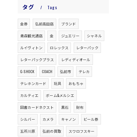
タグ
Tags
金券
弘前高田店
ブランド
青森観光通店
金
ジュエリー
シャネル
ルイヴィトン
ロレックス
レターパック
レターパックプラス
レディディオール
G-SHOCK
COACH
弘前市
テレカ
テレホンカード
玩具
おもちゃ
カルティエ
ボーム&メルシエ
図書カードネクスト
黒石
財布
シルバー
カメラ
キャノン
ビール券
五所川原
弘前の買取
スワロフスキー