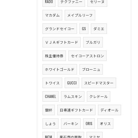
RADO
テクファニー
セリーヌ
マカダム
メイプルリーフ
グランドセイコー
GS
ダミエ
ＶＪＡギフトカード
ブルガリ
株主優待券
セイコーアストロン
ホワイトゴールド
ブローニュ
トワイス
GUCCI
スピードマスター
CHANEL
ラムスキン
クレドール
銀杯
日専連ギフトカード
ディオール
しょう
バーキン
ORIS
オリス
MCM
黒石市の買取
マミヤ