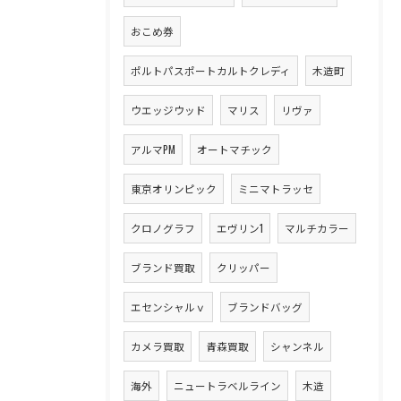
おこめ券
ポルトパスポートカルトクレディ
木造町
ウエッジウッド
マリス
リヴァ
アルマPM
オートマチック
東京オリンピック
ミニマトラッセ
クロノグラフ
エヴリン1
マルチカラー
ブランド買取
クリッパー
エセンシャルｖ
ブランドバッグ
カメラ買取
青森買取
シャンネル
海外
ニュートラベルライン
木造