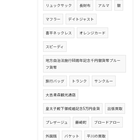
リュックサック
長財布
アルマ
銀
マフラー
デイトジャスト
喜平ネックレス
オレンジカード
スピーディ
地方自治法施行60周年記念千円銀貨幣プルー
フ貨幣
旅行バッグ
トランク
サンクルー
大吉青森観光通店
皇太子殿下御成婚記念5万円金貨
出張買取
プレザージュ
藤崎町
ブロードアロー
外国銭
バケット
平川の買取