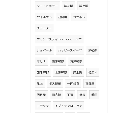
シードゥエラー
碇ヶ関
碇ケ関
ウォルサム
浪岡町
つがる市
チューダー
プリンセスデイト・レディーサブ
ショパール
ハッピースポーツ
津軽郡
マヒナ
南津軽郡
東津軽郡
西津軽郡
北津軽郡
尾上町
相馬村
尾上
収入印紙
一圓銀貨
東目屋
西目屋
田舎館
平賀
板柳
鶴田
アテッサ
イブ・サンローラン