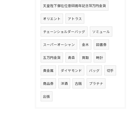
天皇陛下御在位意60周年記念10万円金貨
オリエント
アトラス
チェーンショルダーバッグ
ソミュール
スーパーオーシャン
金木
図書券
五万円金貨
青森
買取
時計
貴金属
ダイヤモンド
バッグ
切手
商品券
洋酒
古銭
プラチナ
出張