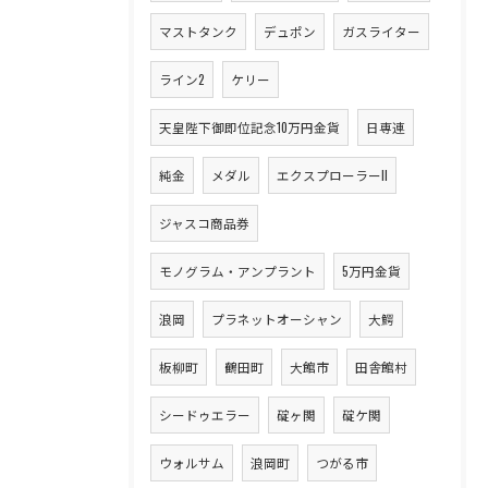
マストタンク
デュポン
ガスライター
ライン2
ケリー
天皇陛下御即位記念10万円金貨
日専連
純金
メダル
エクスプローラーII
ジャスコ商品券
モノグラム・アンプラント
5万円金貨
浪岡
プラネットオーシャン
大鰐
板柳町
鶴田町
大館市
田舎館村
シードゥエラー
碇ヶ関
碇ケ関
ウォルサム
浪岡町
つがる市