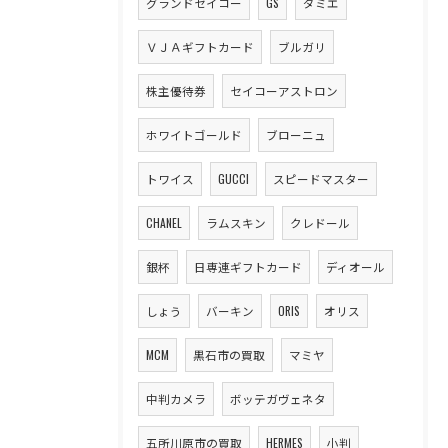
グランドセイコー
GS
ダミエ
ＶＪＡギフトカード
ブルガリ
株主優待券
セイコーアストロン
ホワイトゴールド
ブローニュ
トワイス
GUCCI
スピードマスター
CHANEL
ラムスキン
クレドール
銀杯
日専連ギフトカード
ディオール
しょう
バーキン
ORIS
オリス
MCM
黒石市の買取
マミヤ
中判カメラ
ボッテガヴェネタ
五所川原市の買取
HERMES
小判