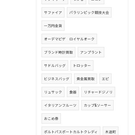
サファイア
パラリンピック競技大会
一万円金貨
オーデマピゲ ロイヤルオーク
ブランド時計買取
アンプラント
サドルバッグ
トロッター
ビジネスバッグ
貴金属買取
エピ
リュサック
食器
リチャードジノリ
イタリアンフルーツ
カップ&ソーサー
おこめ券
ポルトパスポートカルトクレディ
木造町