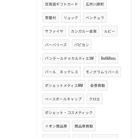
百貨店ギフトカード
五所川原町
常磐村
リュック
ベンチュラ
サファイヤ
カンガルー金貨
ルビー
バーバリーズ
パピヨン
パンテールドゥカルティエSM
Bell&Ross
パール ネックレス
モノグラムリバース
ポシェットメティスMM
金券買取
ベースボールキャップ
クロエ
ポシェット・コスメティック
イオン商品券
商品券買取