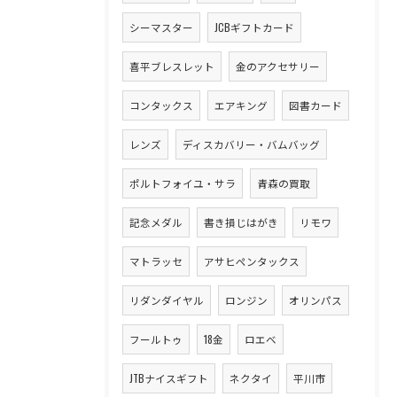
シーマスター
JCBギフトカード
喜平ブレスレット
金のアクセサリー
コンタックス
エアキング
図書カード
レンズ
ディスカバリー・バムバッグ
ポルトフォイユ・サラ
青森の買取
記念メダル
書き損じはがき
リモワ
マトラッセ
アサヒペンタックス
リダンダイヤル
ロンジン
オリンパス
フールトゥ
18金
ロエベ
JTBナイスギフト
ネクタイ
平川市