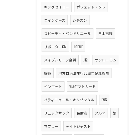
キングセイコー
ポシェット・クレ
コインケース
シチズン
スピーディ・バンドリエール
日本古銭
リポーターGM
LOEWE
メイプルリーフ金貨
J12
サンローラン
銀貨
地方自治法施行60周年記念貨幣
インゴット
VJAギフトカード
バティニョール・オリゾンタル
IWC
リュックサック
長財布
アルマ
銀
マフラー
デイトジャスト