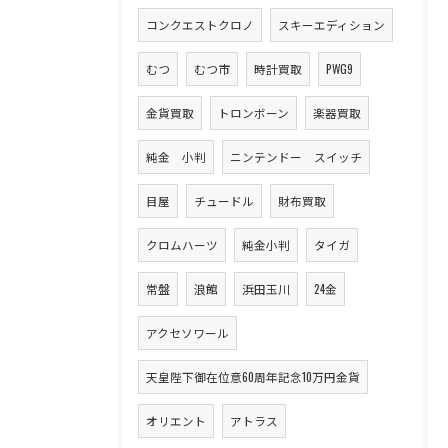
コンクエストクロノ
スキーエディション
むつ
むつ市
時計買取
PWG9
金貨買取
トロンボーン
楽器買取
純金 小判
ニンテンドー スイッチ
目屋
チュードル
財布買取
クロムハーツ
純金小判
タイガ
常盤
浪館
浜田玉川
24金
アクセソワール
天皇陛下御在位意60周年記念10万円金貨
オリエント
アトラス