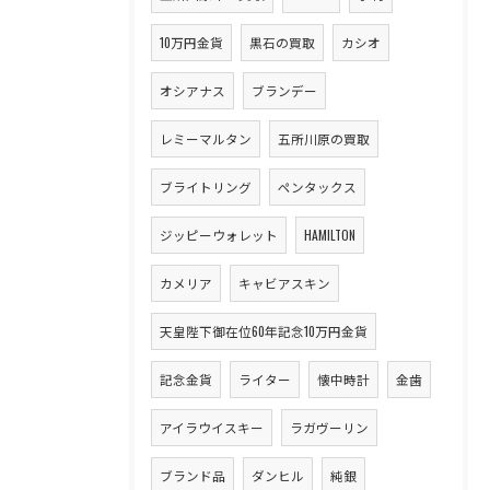
10万円金貨
黒石の買取
カシオ
オシアナス
ブランデー
レミーマルタン
五所川原の買取
ブライトリング
ペンタックス
ジッピーウォレット
HAMILTON
カメリア
キャビアスキン
天皇陛下御在位60年記念10万円金貨
記念金貨
ライター
懐中時計
金歯
アイラウイスキー
ラガヴーリン
ブランド品
ダンヒル
純銀