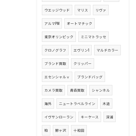
ウエッジウッド
マリス
リヴァ
アルマPM
オートマチック
東京オリンピック
ミニマトラッセ
クロノグラフ
エヴリン1
マルチカラー
ブランド買取
クリッパー
エセンシャルｖ
ブランドバッグ
カメラ買取
青森買取
シャンネル
海外
ニュートラベルライン
木造
イヴサンローラン
キーケース
深浦
柏
鯵ヶ沢
十和田