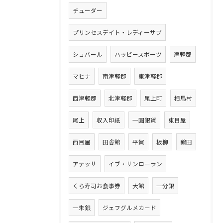
チューダー
プリンセスデイト・レディーサブ
ショパール
ハッピースポーツ
津軽郡
マヒナ
南津軽郡
東津軽郡
西津軽郡
北津軽郡
尾上町
相馬村
尾上
収入印紙
一圓銀貨
東目屋
西目屋
田舎館
平賀
板柳
鶴田
アテッサ
イブ・サンローラン
くら寿司お食事券
大館
一分銀
一朱銀
ジェフグルメカード