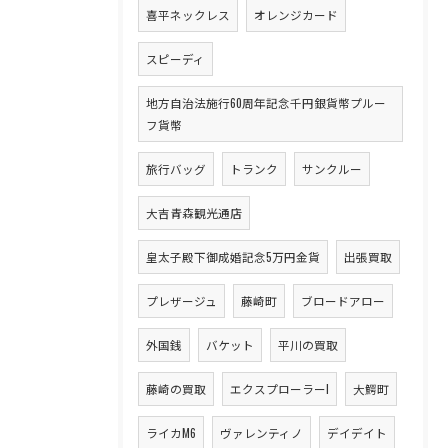
喜平ネックレス
オレンジカード
スピーディ
地方自治法施行60周年記念千円銀貨幣プルー
フ貨幣
旅行バッグ
トランク
サンクルー
大吉青森観光通店
皇太子殿下御成婚記念5万円金貨
出張買取
プレザージュ
藤崎町
ブロードアロー
外国銭
バケット
平川の買取
藤崎の買取
エクスプローラーI
大鰐町
ライカM6
ヴァレンティノ
デイデイト