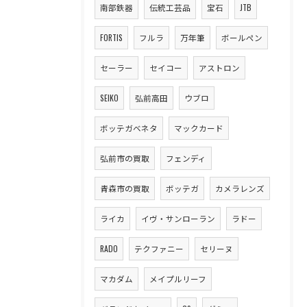
南部鉄器
伝統工芸品
宝石
JTB
FORTIS
フルラ
万年筆
ボールペン
セーラー
セイコー
アストロン
SEIKO
弘前高田
ウブロ
ボッテガベネタ
マックカード
弘前市の買取
フェンディ
青森市の買取
ボッテガ
カメラレンズ
ライカ
イヴ・サンローラン
ラドー
RADO
テクファニー
セリーヌ
マカダム
メイプルリーフ