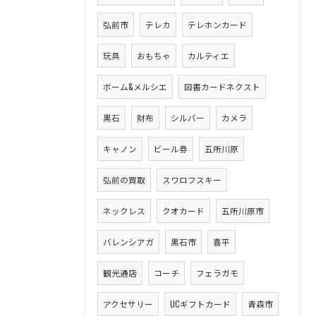
弘前市
テレカ
テレホンカード
玩具
おもちゃ
カルティエ
ボーム&メルシエ
図書カードネクスト
黒石
財布
シルバー
カメラ
キャノン
ビール券
五所川原
弘前の買取
スワロフスキー
ネックレス
クオカード
五所川原市
バレンシアガ
黒石市
喜平
観光通店
コーチ
フェラガモ
アクセサリー
UCギフトカード
青森市