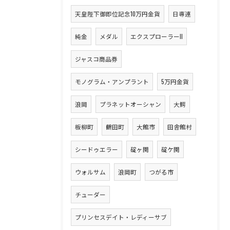
天皇陛下御即位記念10万円金貨
日専連
純金
メダル
エクスプローラーII
ジャスコ商品券
モノグラム・アンプラント
5万円金貨
浪岡
プラネットオーシャン
大鰐
板柳町
鶴田町
大館市
田舎館村
シードゥエラー
碇ヶ関
碇ケ関
ウォルサム
浪岡町
つがる市
チューダー
プリンセスデイト・レディーサブ