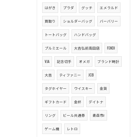
はがき
プラダ
グッチ
エメラルド
買取り
ショルダーバッグ
バーバリー
トートバッグ
ハンドバッグ
プルミエール
大吉弘前高田店
FENDI
VJA
記念切手
オメガ
ブランド時計
大吉
ティファニー
JCB
タグホイヤー
ウイスキー
金貨
ギフトカード
金杯
デイトナ
リング
ビール共通券
青森市r
ゲーム機
レトロ