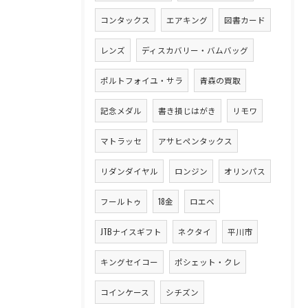
コンタックス
エアキング
図書カード
レンズ
ディスカバリー・バムバッグ
ポルトフォイユ・サラ
青森の買取
記念メダル
書き損じはがき
リモワ
マトラッセ
アサヒペンタックス
リダンダイヤル
ロンジン
オリンパス
フールトゥ
18金
ロエベ
JTBナイスギフト
ネクタイ
平川市
キングセイコー
ポシェット・クレ
コインケース
シチズン