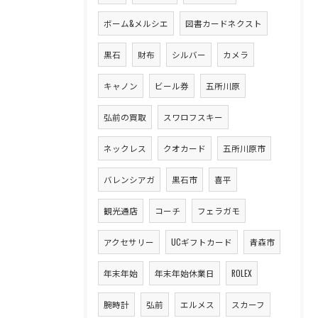
ボーム&メルシエ
図書カードネクスト
黒石
財布
シルバー
カメラ
キャノン
ビール券
五所川原
弘前の買取
スワロフスキー
ネックレス
クオカード
五所川原市
バレンシアガ
黒石市
喜平
観光通店
コーチ
フェラガモ
アクセサリー
UCギフトカード
青森市
年末年始
年末年始休業日
ROLEX
腕時計
弘前
エルメス
スカーフ