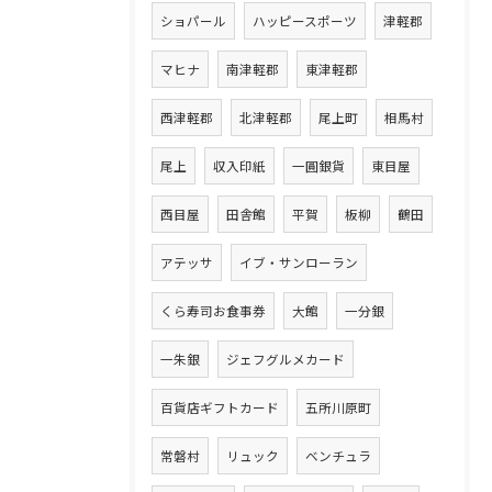
ショパール
ハッピースポーツ
津軽郡
マヒナ
南津軽郡
東津軽郡
西津軽郡
北津軽郡
尾上町
相馬村
尾上
収入印紙
一圓銀貨
東目屋
西目屋
田舎館
平賀
板柳
鶴田
アテッサ
イブ・サンローラン
くら寿司お食事券
大館
一分銀
一朱銀
ジェフグルメカード
百貨店ギフトカード
五所川原町
常磐村
リュック
ベンチュラ