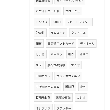
株主優待券
セイコーアストロン
ホワイトゴールド
ブローニュ
トワイス
GUCCI
スピードマスター
CHANEL
ラムスキン
クレドール
銀杯
日専連ギフトカード
ディオール
しょう
バーキン
ORIS
オリス
MCM
黒石市の買取
マミヤ
中判カメラ
ボッテガヴェネタ
五所川原市の買取
HERMES
小判
10万円金貨
黒石の買取
カシオ
オシアナス
ブランデー