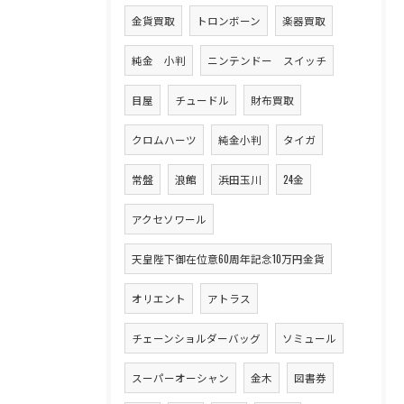
金貨買取
トロンボーン
楽器買取
純金 小判
ニンテンドー スイッチ
目屋
チュードル
財布買取
クロムハーツ
純金小判
タイガ
常盤
浪館
浜田玉川
24金
アクセソワール
天皇陛下御在位意60周年記念10万円金貨
オリエント
アトラス
チェーンショルダーバッグ
ソミュール
スーパーオーシャン
金木
図書券