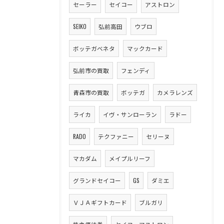
セーラー
セイコー
アストロン
SEIKO
弘前高田
ウブロ
ボッテガベネタ
マックカード
弘前市の買取
フェンディ
青森市の買取
ボッテガ
カメラレンズ
ライカ
イヴ・サンローラン
ラドー
RADO
テクファニー
セリーヌ
マカダム
メイプルリーフ
グランドセイコー
GS
ダミエ
ＶＪＡギフトカード
ブルガリ