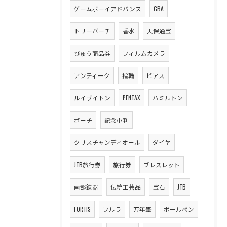
ゲームボーイアドバンス
GBA
トリーバーチ
香水
天保通宝
びゅう商品券
フィルムカメラ
アンティーク
指輪
ピアス
ルイヴイトン
PENTAX
ハミルトン
ポーチ
記念小判
クリスチャンディオール
ダイヤ
JTB旅行券
旅行券
ブレスレット
南部鉄器
伝統工芸品
宝石
JTB
FORTIS
フルラ
万年筆
ボールペン