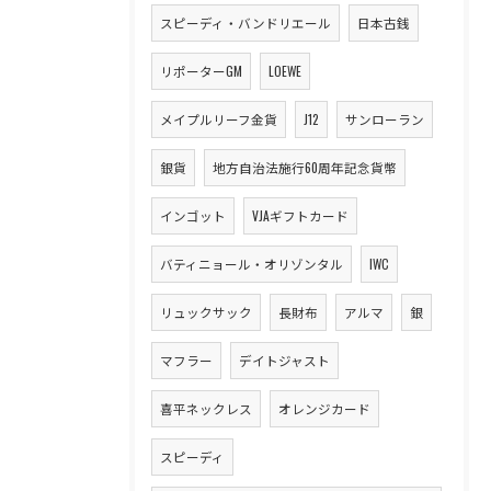
スピーディ・バンドリエール
日本古銭
リポーターGM
LOEWE
メイプルリーフ金貨
J12
サンローラン
銀貨
地方自治法施行60周年記念貨幣
インゴット
VJAギフトカード
バティニョール・オリゾンタル
IWC
リュックサック
長財布
アルマ
銀
マフラー
デイトジャスト
喜平ネックレス
オレンジカード
スピーディ