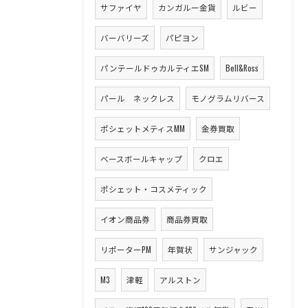
サファイヤ
カンガルー金貨
ルビー
バーバリーズ
パピヨン
パンテールドゥカルティエSM
Bell&Ross
パール ネックレス
モノグラムリバース
ポシェットメティスMM
金券買取
ベースボールキャップ
クロエ
ポシェット・コスメティック
イオン商品券
商品券買取
リポーターPM
年賀状
サンジャック
M3
津軽
アルストン