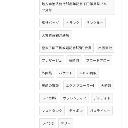
地方自治法施行60周年記念千円銀貨幣プルー
フ貨幣
旅行バッグ
トランク
サンクルー
大吉青森観光通店
皇太子殿下御成婚記念5万円金貨
出張買取
プレザージュ
藤崎町
ブロードアロー
外国銭
バケット
平川の買取
藤崎の買取
エクスプローラーI
大鰐町
ライカM6
ヴァレンティノ
デイデイト
マストタンク
デュポン
ガスライター
ライン2
ケリー