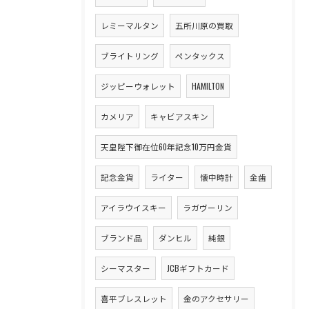
レミーマルタン
五所川原の買取
ブライトリング
ペンタックス
ジッピーウォレット
HAMILTON
カメリア
キャビアスキン
天皇陛下御在位60年記念10万円金貨
記念金貨
ライター
懐中時計
金歯
アイラウイスキー
ラガヴーリン
ブランド品
ダンヒル
純銀
シーマスター
JCBギフトカード
喜平ブレスレット
金のアクセサリー